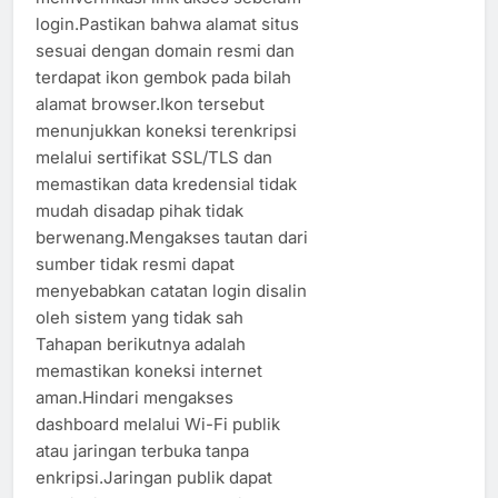
login.Pastikan bahwa alamat situs
sesuai dengan domain resmi dan
terdapat ikon gembok pada bilah
alamat browser.Ikon tersebut
menunjukkan koneksi terenkripsi
melalui sertifikat SSL/TLS dan
memastikan data kredensial tidak
mudah disadap pihak tidak
berwenang.Mengakses tautan dari
sumber tidak resmi dapat
menyebabkan catatan login disalin
oleh sistem yang tidak sah
Tahapan berikutnya adalah
memastikan koneksi internet
aman.Hindari mengakses
dashboard melalui Wi-Fi publik
atau jaringan terbuka tanpa
enkripsi.Jaringan publik dapat