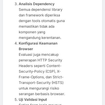
Analisis Dependency
Semua dependensi library
dan framework diperiksa
dengan tools otomatis guna
memastikan tidak ada
komponen yang
mengandung kerentanan.
Konfigurasi Keamanan
Browser
Evaluasi juga mencakup
penerapan HTTP Security
Headers seperti Content-
Security-Policy (CSP), X-
Frame-Options, dan Strict-
Transport-Security (HSTS)
untuk mengurangi risiko
serangan berbasis browser.
Uji Validasi Input