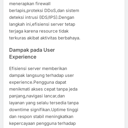
menerapkan firewall
berlapis,proteksi DDoS,dan sistem
deteksi intrusi (IDS/IPS).Dengan
langkah ini,efisiensi server tetap
terjaga karena resource tidak
terkuras akibat aktivitas berbahaya.
Dampak pada User
Experience
Efisiensi server memberikan
dampak langsung terhadap user
experience.Pengguna dapat
menikmati akses cepat tanpa jeda
panjang,navigasi lancar,dan
layanan yang selalu tersedia tanpa
downtime signifikan.Uptime tinggi
dan respon stabil meningkatkan
kepercayaan pengguna terhadap