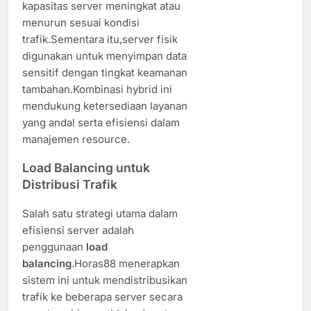
kapasitas server meningkat atau
menurun sesuai kondisi
trafik.Sementara itu,server fisik
digunakan untuk menyimpan data
sensitif dengan tingkat keamanan
tambahan.Kombinasi hybrid ini
mendukung ketersediaan layanan
yang andal serta efisiensi dalam
manajemen resource.
Load Balancing untuk
Distribusi Trafik
Salah satu strategi utama dalam
efisiensi server adalah
penggunaan
load
balancing
.Horas88 menerapkan
sistem ini untuk mendistribusikan
trafik ke beberapa server secara