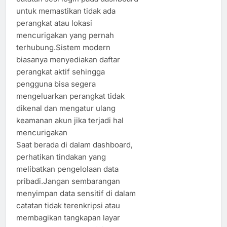
untuk memastikan tidak ada
perangkat atau lokasi
mencurigakan yang pernah
terhubung.Sistem modern
biasanya menyediakan daftar
perangkat aktif sehingga
pengguna bisa segera
mengeluarkan perangkat tidak
dikenal dan mengatur ulang
keamanan akun jika terjadi hal
mencurigakan
Saat berada di dalam dashboard,
perhatikan tindakan yang
melibatkan pengelolaan data
pribadi.Jangan sembarangan
menyimpan data sensitif di dalam
catatan tidak terenkripsi atau
membagikan tangkapan layar