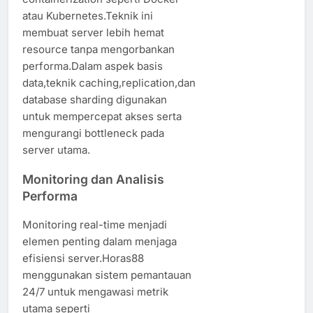
atau Kubernetes.Teknik ini
membuat server lebih hemat
resource tanpa mengorbankan
performa.Dalam aspek basis
data,teknik caching,replication,dan
database sharding digunakan
untuk mempercepat akses serta
mengurangi bottleneck pada
server utama.
Monitoring dan Analisis
Performa
Monitoring real-time menjadi
elemen penting dalam menjaga
efisiensi server.Horas88
menggunakan sistem pemantauan
24/7 untuk mengawasi metrik
utama seperti