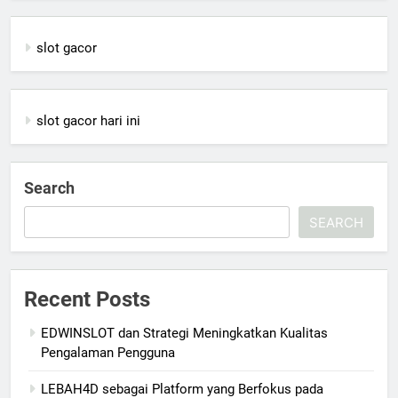
slot gacor
slot gacor hari ini
Search
SEARCH
Recent Posts
EDWINSLOT dan Strategi Meningkatkan Kualitas
Pengalaman Pengguna
LEBAH4D sebagai Platform yang Berfokus pada