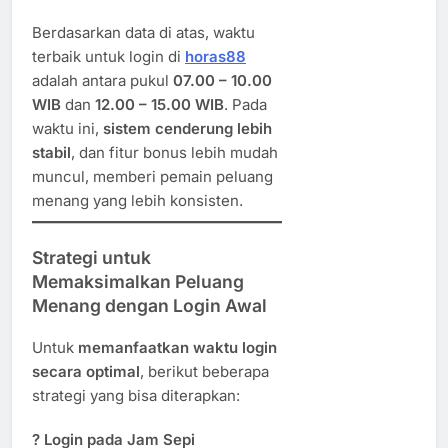
Berdasarkan data di atas, waktu
terbaik untuk login di
horas88
adalah antara pukul
07.00 – 10.00
WIB
dan
12.00 – 15.00 WIB
. Pada
waktu ini,
sistem cenderung lebih
stabil
, dan fitur bonus lebih mudah
muncul, memberi pemain peluang
menang yang lebih konsisten.
Strategi untuk
Memaksimalkan Peluang
Menang dengan Login Awal
Untuk
memanfaatkan waktu login
secara optimal
, berikut beberapa
strategi yang bisa diterapkan:
?
Login pada Jam Sepi