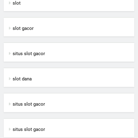
slot
slot gacor
situs slot gacor
slot dana
situs slot gacor
situs slot gacor