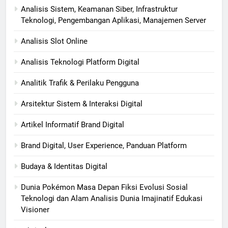
Analisis Sistem, Keamanan Siber, Infrastruktur
Teknologi, Pengembangan Aplikasi, Manajemen Server
Analisis Slot Online
Analisis Teknologi Platform Digital
Analitik Trafik & Perilaku Pengguna
Arsitektur Sistem & Interaksi Digital
Artikel Informatif Brand Digital
Brand Digital, User Experience, Panduan Platform
Budaya & Identitas Digital
Dunia Pokémon Masa Depan Fiksi Evolusi Sosial
Teknologi dan Alam Analisis Dunia Imajinatif Edukasi
Visioner