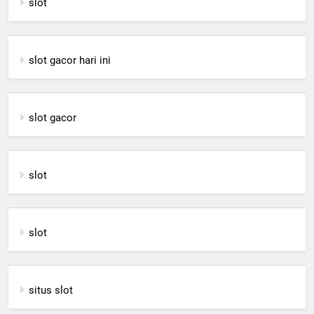
slot
slot gacor hari ini
slot gacor
slot
slot
situs slot