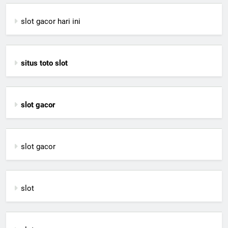
slot gacor hari ini
situs toto slot
slot gacor
slot gacor
slot