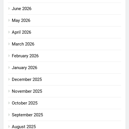
June 2026
May 2026
April 2026
March 2026
February 2026
January 2026
December 2025
November 2025
October 2025
September 2025
August 2025