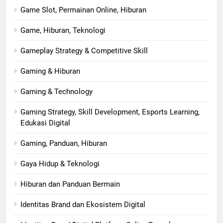
Game Slot, Permainan Online, Hiburan
Game, Hiburan, Teknologi
Gameplay Strategy & Competitive Skill
Gaming & Hiburan
Gaming & Technology
Gaming Strategy, Skill Development, Esports Learning,
Edukasi Digital
Gaming, Panduan, Hiburan
Gaya Hidup & Teknologi
Hiburan dan Panduan Bermain
Identitas Brand dan Ekosistem Digital