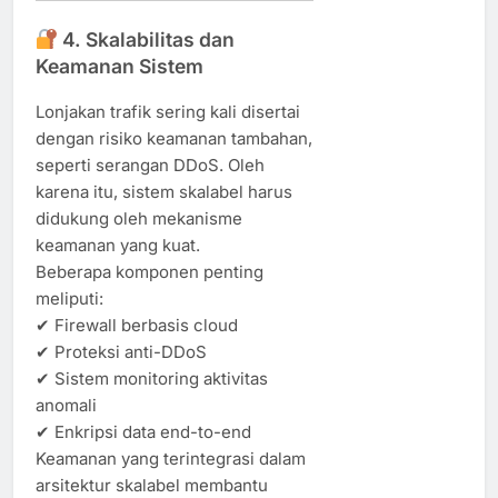
4. Skalabilitas dan
Keamanan Sistem
Lonjakan trafik sering kali disertai
dengan risiko keamanan tambahan,
seperti serangan DDoS. Oleh
karena itu, sistem skalabel harus
didukung oleh mekanisme
keamanan yang kuat.
Beberapa komponen penting
meliputi:
✔ Firewall berbasis cloud
✔ Proteksi anti-DDoS
✔ Sistem monitoring aktivitas
anomali
✔ Enkripsi data end-to-end
Keamanan yang terintegrasi dalam
arsitektur skalabel membantu