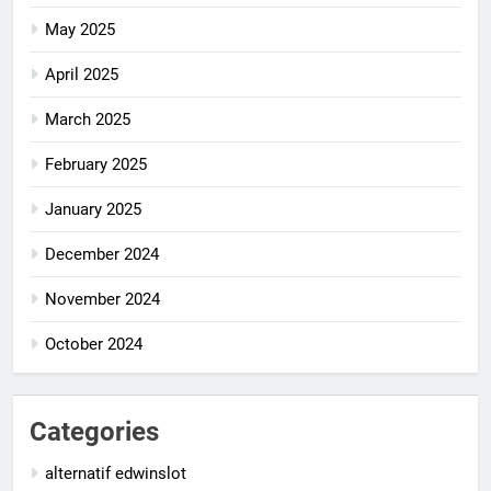
May 2025
April 2025
March 2025
February 2025
January 2025
December 2024
November 2024
October 2024
Categories
alternatif edwinslot