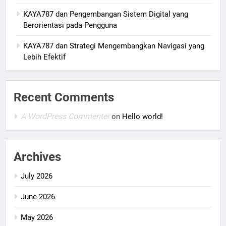
KAYA787 dan Pengembangan Sistem Digital yang
Berorientasi pada Pengguna
KAYA787 dan Strategi Mengembangkan Navigasi yang
Lebih Efektif
Recent Comments
A WordPress Commenter
on
Hello world!
Archives
July 2026
June 2026
May 2026