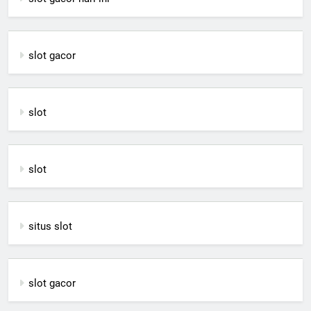
slot gacor
slot
slot
situs slot
slot gacor