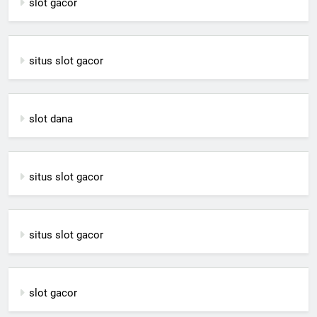
slot gacor
situs slot gacor
slot dana
situs slot gacor
situs slot gacor
slot gacor