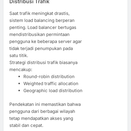
Distribusi Trafik
Saat trafik meningkat drastis,
sistem load balancing berperan
penting. Load balancer bertugas
mendistribusikan permintaan
pengguna ke beberapa server agar
tidak terjadi penumpukan pada
satu titik.
Strategi distribusi trafik biasanya
mencakup:
Round-robin distribution
Weighted traffic allocation
Geographic load distribution
Pendekatan ini memastikan bahwa
pengguna dari berbagai wilayah
tetap mendapatkan akses yang
stabil dan cepat.