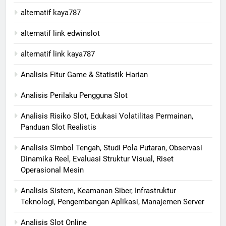
alternatif kaya787
alternatif link edwinslot
alternatif link kaya787
Analisis Fitur Game & Statistik Harian
Analisis Perilaku Pengguna Slot
Analisis Risiko Slot, Edukasi Volatilitas Permainan,
Panduan Slot Realistis
Analisis Simbol Tengah, Studi Pola Putaran, Observasi
Dinamika Reel, Evaluasi Struktur Visual, Riset
Operasional Mesin
Analisis Sistem, Keamanan Siber, Infrastruktur
Teknologi, Pengembangan Aplikasi, Manajemen Server
Analisis Slot Online