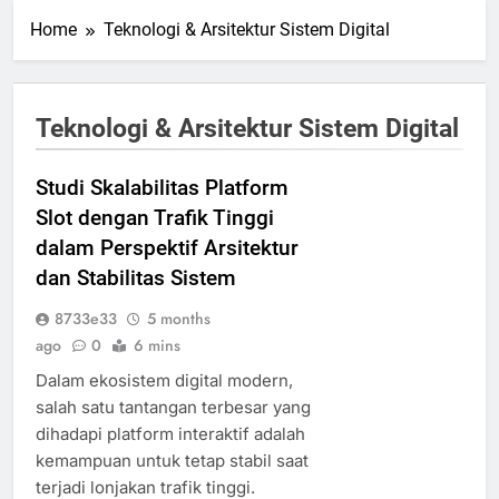
Home
Teknologi & Arsitektur Sistem Digital
Teknologi & Arsitektur Sistem Digital
Studi Skalabilitas Platform
Slot dengan Trafik Tinggi
dalam Perspektif Arsitektur
dan Stabilitas Sistem
8733e33
5 months
ago
0
6 mins
Dalam ekosistem digital modern,
salah satu tantangan terbesar yang
dihadapi platform interaktif adalah
kemampuan untuk tetap stabil saat
terjadi lonjakan trafik tinggi.