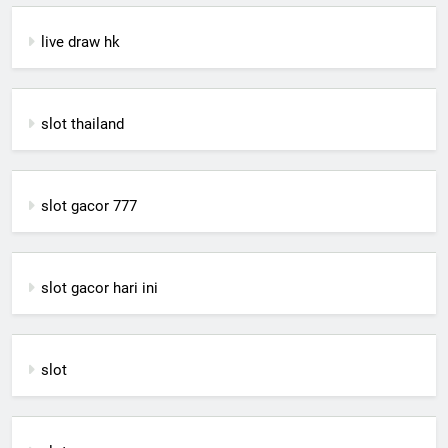
live draw hk
slot thailand
slot gacor 777
slot gacor hari ini
slot