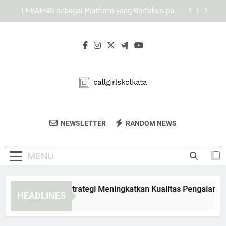
Skip
Cara Menjelajahi KAYA787 dengan Lebih Cepat
to
dan Terarah
content
KAYA787 dan Pengembangan Sistem Digital yang
Berorientasi pada Pengguna
EDWINSLOT dan Strategi Meningkatkan Kualitas
Pengalaman Pengguna
LEBAH4D sebagai Platform yang Berfokus pada
Kemudahan Pengguna Modern
Cara Menjelajahi KAYA787 dengan Lebih Cepat
dan Terarah
Call Girls Kolkata
Dapatkan Layanan Panggilan Profesional
KAYA787 dan Pengembangan Sistem Digital yang
NEWSLETTER
RANDOM NEWS
Berorientasi pada Pengguna
Di Kolkata. Layanan Terpercaya Untuk
Kebutuhan Hiburan Dewasa.
MENU
WINSLOT dan Strategi Meningkatkan Kualitas Pengalaman P
HEADLINES
Weeks Ago