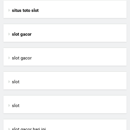
situs toto slot
slot gacor
slot gacor
slot
slot
slot gacor hari ini