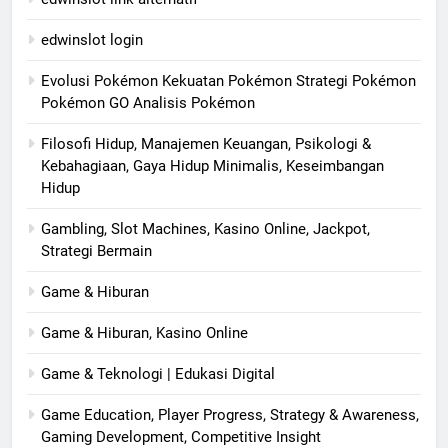
edwinslot login
Evolusi Pokémon Kekuatan Pokémon Strategi Pokémon
Pokémon GO Analisis Pokémon
Filosofi Hidup, Manajemen Keuangan, Psikologi &
Kebahagiaan, Gaya Hidup Minimalis, Keseimbangan
Hidup
Gambling, Slot Machines, Kasino Online, Jackpot,
Strategi Bermain
Game & Hiburan
Game & Hiburan, Kasino Online
Game & Teknologi | Edukasi Digital
Game Education, Player Progress, Strategy & Awareness,
Gaming Development, Competitive Insight