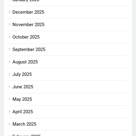
December 2025
November 2025
October 2025
September 2025
August 2025
July 2025
June 2025
May 2025
April 2025
March 2025