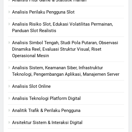
Analisis Fitur Game & Statistik Harian
Analisis Perilaku Pengguna Slot
Analisis Risiko Slot, Edukasi Volatilitas Permainan,
Panduan Slot Realistis
Analisis Simbol Tengah, Studi Pola Putaran, Observasi
Dinamika Reel, Evaluasi Struktur Visual, Riset
Operasional Mesin
Analisis Sistem, Keamanan Siber, Infrastruktur
Teknologi, Pengembangan Aplikasi, Manajemen Server
Analisis Slot Online
Analisis Teknologi Platform Digital
Analitik Trafik & Perilaku Pengguna
Arsitektur Sistem & Interaksi Digital