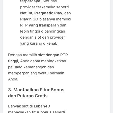
terpercaya
: Slot dari
provider terkemuka seperti
NetEnt
,
Pragmatic Play
, dan
Play’n GO
biasanya memiliki
RTP yang transparan
dan
lebih tinggi dibandingkan
dengan slot dari provider
yang kurang dikenal.
Dengan memilih
slot dengan RTP
tinggi
, Anda dapat meningkatkan
peluang kemenangan dan
memperpanjang waktu bermain
Anda.
3.
Manfaatkan Fitur Bonus
dan Putaran Gratis
Banyak slot di
Lebah4D
menawarkan
fitur bonus
seperti