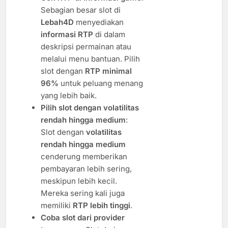
Sebagian besar slot di
Lebah4D
menyediakan
informasi RTP
di dalam
deskripsi permainan atau
melalui menu bantuan. Pilih
slot dengan
RTP minimal
96%
untuk peluang menang
yang lebih baik.
Pilih slot dengan volatilitas
rendah hingga medium
:
Slot dengan
volatilitas
rendah hingga medium
cenderung memberikan
pembayaran lebih sering,
meskipun lebih kecil.
Mereka sering kali juga
memiliki
RTP lebih tinggi
.
Coba slot dari provider