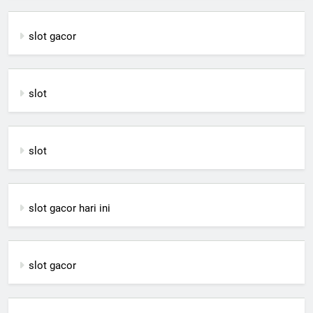
slot gacor
slot
slot
slot gacor hari ini
slot gacor