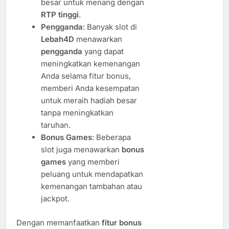
besar untuk menang dengan
RTP tinggi
.
Pengganda
: Banyak slot di
Lebah4D
menawarkan
pengganda
yang dapat
meningkatkan kemenangan
Anda selama fitur bonus,
memberi Anda kesempatan
untuk meraih hadiah besar
tanpa meningkatkan
taruhan.
Bonus Games
: Beberapa
slot juga menawarkan
bonus
games
yang memberi
peluang untuk mendapatkan
kemenangan tambahan atau
jackpot.
Dengan memanfaatkan
fitur bonus