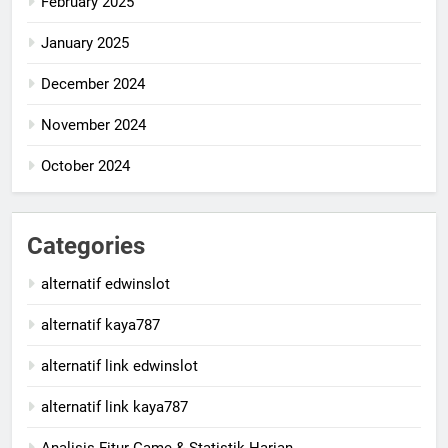
February 2025
January 2025
December 2024
November 2024
October 2024
Categories
alternatif edwinslot
alternatif kaya787
alternatif link edwinslot
alternatif link kaya787