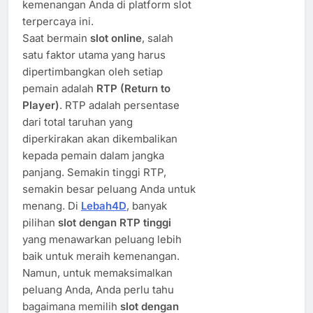
kemenangan Anda di platform slot
terpercaya ini.
Saat bermain
slot online
, salah
satu faktor utama yang harus
dipertimbangkan oleh setiap
pemain adalah
RTP (Return to
Player)
. RTP adalah persentase
dari total taruhan yang
diperkirakan akan dikembalikan
kepada pemain dalam jangka
panjang. Semakin tinggi RTP,
semakin besar peluang Anda untuk
menang. Di
Lebah4D
, banyak
pilihan
slot dengan RTP tinggi
yang menawarkan peluang lebih
baik untuk meraih kemenangan.
Namun, untuk memaksimalkan
peluang Anda, Anda perlu tahu
bagaimana memilih
slot dengan