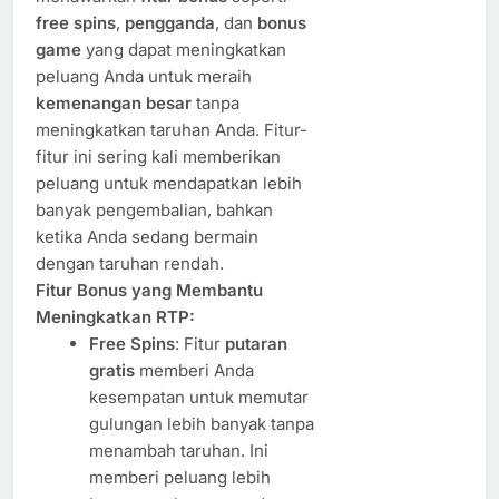
free spins
,
pengganda
, dan
bonus
game
yang dapat meningkatkan
peluang Anda untuk meraih
kemenangan besar
tanpa
meningkatkan taruhan Anda. Fitur-
fitur ini sering kali memberikan
peluang untuk mendapatkan lebih
banyak pengembalian, bahkan
ketika Anda sedang bermain
dengan taruhan rendah.
Fitur Bonus yang Membantu
Meningkatkan RTP:
Free Spins
: Fitur
putaran
gratis
memberi Anda
kesempatan untuk memutar
gulungan lebih banyak tanpa
menambah taruhan. Ini
memberi peluang lebih