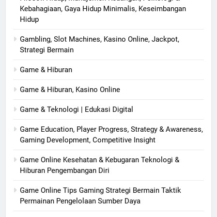
Kebahagiaan, Gaya Hidup Minimalis, Keseimbangan
Hidup
Gambling, Slot Machines, Kasino Online, Jackpot,
Strategi Bermain
Game & Hiburan
Game & Hiburan, Kasino Online
Game & Teknologi | Edukasi Digital
Game Education, Player Progress, Strategy & Awareness,
Gaming Development, Competitive Insight
Game Online Kesehatan & Kebugaran Teknologi &
Hiburan Pengembangan Diri
Game Online Tips Gaming Strategi Bermain Taktik
Permainan Pengelolaan Sumber Daya