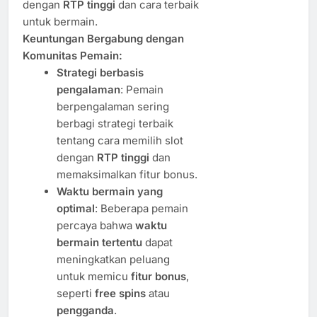
dengan
RTP tinggi
dan cara terbaik
untuk bermain.
Keuntungan Bergabung dengan
Komunitas Pemain:
Strategi berbasis
pengalaman
: Pemain
berpengalaman sering
berbagi strategi terbaik
tentang cara memilih slot
dengan
RTP tinggi
dan
memaksimalkan fitur bonus.
Waktu bermain yang
optimal
: Beberapa pemain
percaya bahwa
waktu
bermain tertentu
dapat
meningkatkan peluang
untuk memicu
fitur bonus
,
seperti
free spins
atau
pengganda
.