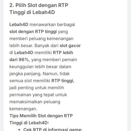
2.
Pilih Slot dengan RTP
Tinggi di Lebah4D
Lebah4D
menawarkan berbagai
slot dengan RTP tinggi
yang
memberi peluang kemenangan
lebih besar. Banyak dari
slot gacor
di
Lebah4D
memiliki
RTP lebih
dari 96%
, yang memberi pemain
keunggulan lebih besar dalam
jangka panjang. Namun, tidak
semua slot memiliki
RTP tinggi
,
jadi penting untuk memilih
permainan yang tepat untuk
memaksimalkan peluang
kemenangan.
Tips Memilih Slot dengan RTP
Tinggi di Lebah4D:
Cek RTP di informasi game
: