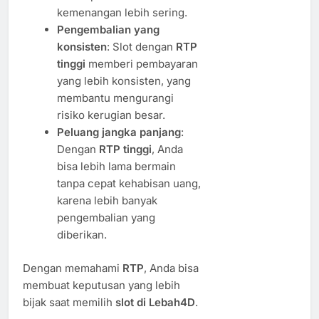
kemenangan lebih sering.
Pengembalian yang
konsisten
: Slot dengan
RTP
tinggi
memberi pembayaran
yang lebih konsisten, yang
membantu mengurangi
risiko kerugian besar.
Peluang jangka panjang
:
Dengan
RTP tinggi
, Anda
bisa lebih lama bermain
tanpa cepat kehabisan uang,
karena lebih banyak
pengembalian yang
diberikan.
Dengan memahami
RTP
, Anda bisa
membuat keputusan yang lebih
bijak saat memilih
slot di Lebah4D
.