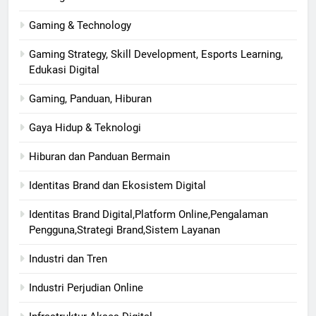
Gaming & Technology
Gaming Strategy, Skill Development, Esports Learning,
Edukasi Digital
Gaming, Panduan, Hiburan
Gaya Hidup & Teknologi
Hiburan dan Panduan Bermain
Identitas Brand dan Ekosistem Digital
Identitas Brand Digital,Platform Online,Pengalaman
Pengguna,Strategi Brand,Sistem Layanan
Industri dan Tren
Industri Perjudian Online