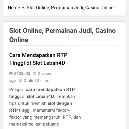
Home
Slot Online, Permainan Judi, Casino Online
Slot Online, Permainan Judi, Casino
Online
Cara Mendapatkan RTP
Tinggi di Slot Lebah4D
8733e33
2 years
ago
0
10 mins
Pelajari
cara mendapatkan RTP
tinggi
di
slot Lebah4D
. Temukan
tips untuk memilih
slot dengan
RTP tinggi
, memahami faktor-
faktor yang memengaruhi RTP, dan
memaksimalkan peluang