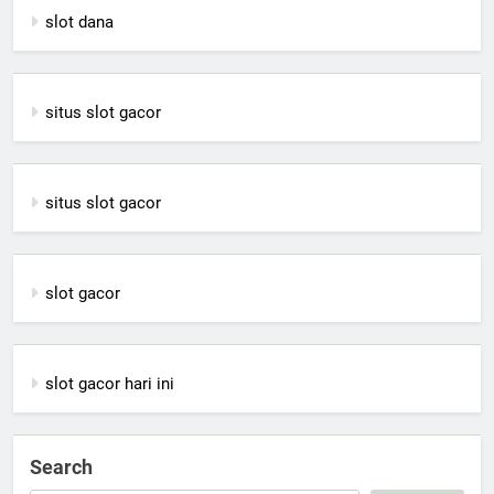
slot dana
situs slot gacor
situs slot gacor
slot gacor
slot gacor hari ini
Search