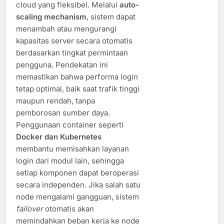
cloud yang fleksibel. Melalui
auto-
scaling mechanism
, sistem dapat
menambah atau mengurangi
kapasitas server secara otomatis
berdasarkan tingkat permintaan
pengguna. Pendekatan ini
memastikan bahwa performa login
tetap optimal, baik saat trafik tinggi
maupun rendah, tanpa
pemborosan sumber daya.
Penggunaan container seperti
Docker dan Kubernetes
membantu memisahkan layanan
login dari modul lain, sehingga
setiap komponen dapat beroperasi
secara independen. Jika salah satu
node mengalami gangguan, sistem
failover
otomatis akan
memindahkan beban kerja ke node