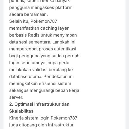
puncak, seperti ketika banyak
pengguna mengakses platform
secara bersamaan.
Selain itu, Pokemon787
memanfaatkan
caching layer
berbasis Redis untuk menyimpan
data sesi sementara. Langkah ini
mempercepat proses autentikasi
bagi pengguna yang sudah pernah
login sebelumnya tanpa perlu
melakukan validasi berulang ke
database utama. Pendekatan ini
meningkatkan efisiensi sistem
sekaligus mengurangi beban kerja
server.
2. Optimasi Infrastruktur dan
Skalabilitas
Kinerja sistem login Pokemon787
juga ditopang oleh infrastruktur