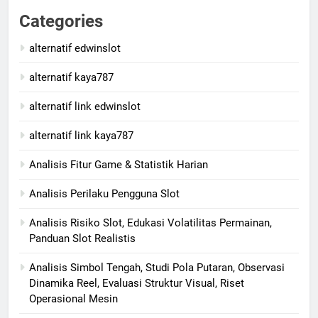
Categories
alternatif edwinslot
alternatif kaya787
alternatif link edwinslot
alternatif link kaya787
Analisis Fitur Game & Statistik Harian
Analisis Perilaku Pengguna Slot
Analisis Risiko Slot, Edukasi Volatilitas Permainan,
Panduan Slot Realistis
Analisis Simbol Tengah, Studi Pola Putaran, Observasi
Dinamika Reel, Evaluasi Struktur Visual, Riset
Operasional Mesin