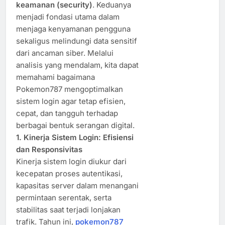
keamanan (security)
. Keduanya
menjadi fondasi utama dalam
menjaga kenyamanan pengguna
sekaligus melindungi data sensitif
dari ancaman siber. Melalui
analisis yang mendalam, kita dapat
memahami bagaimana
Pokemon787 mengoptimalkan
sistem login agar tetap efisien,
cepat, dan tangguh terhadap
berbagai bentuk serangan digital.
1. Kinerja Sistem Login: Efisiensi
dan Responsivitas
Kinerja sistem login diukur dari
kecepatan proses autentikasi,
kapasitas server dalam menangani
permintaan serentak, serta
stabilitas saat terjadi lonjakan
trafik. Tahun ini,
pokemon787