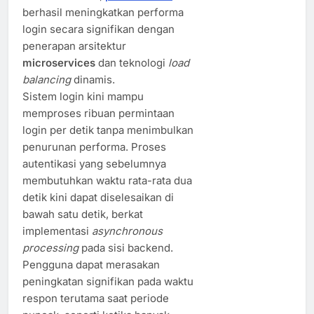
berhasil meningkatkan performa
login secara signifikan dengan
penerapan arsitektur
microservices
dan teknologi
load
balancing
dinamis.
Sistem login kini mampu
memproses ribuan permintaan
login per detik tanpa menimbulkan
penurunan performa. Proses
autentikasi yang sebelumnya
membutuhkan waktu rata-rata dua
detik kini dapat diselesaikan di
bawah satu detik, berkat
implementasi
asynchronous
processing
pada sisi backend.
Pengguna dapat merasakan
peningkatan signifikan pada waktu
respon terutama saat periode