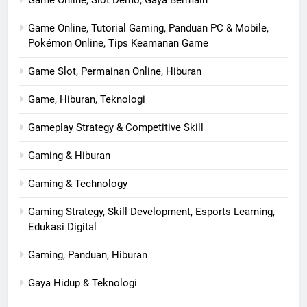
Game Online, Slot Demo, Gaya Bermain
Game Online, Tutorial Gaming, Panduan PC & Mobile,
Pokémon Online, Tips Keamanan Game
Game Slot, Permainan Online, Hiburan
Game, Hiburan, Teknologi
Gameplay Strategy & Competitive Skill
Gaming & Hiburan
Gaming & Technology
Gaming Strategy, Skill Development, Esports Learning,
Edukasi Digital
Gaming, Panduan, Hiburan
Gaya Hidup & Teknologi