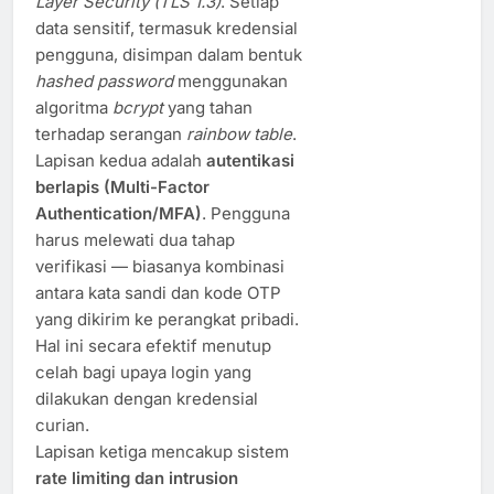
Layer Security (TLS 1.3)
. Setiap
data sensitif, termasuk kredensial
pengguna, disimpan dalam bentuk
hashed password
menggunakan
algoritma
bcrypt
yang tahan
terhadap serangan
rainbow table
.
Lapisan kedua adalah
autentikasi
berlapis (Multi-Factor
Authentication/MFA)
. Pengguna
harus melewati dua tahap
verifikasi — biasanya kombinasi
antara kata sandi dan kode OTP
yang dikirim ke perangkat pribadi.
Hal ini secara efektif menutup
celah bagi upaya login yang
dilakukan dengan kredensial
curian.
Lapisan ketiga mencakup sistem
rate limiting dan intrusion