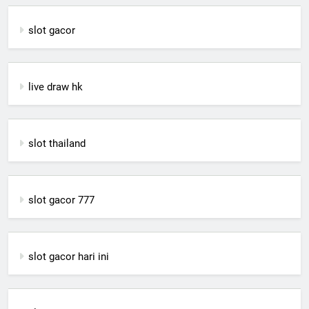
slot gacor
live draw hk
slot thailand
slot gacor 777
slot gacor hari ini