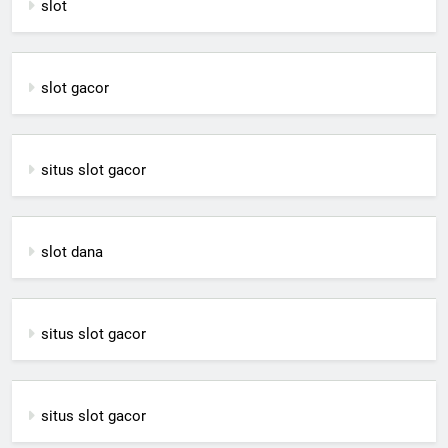
slot
slot gacor
situs slot gacor
slot dana
situs slot gacor
situs slot gacor