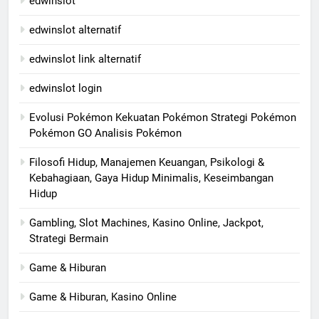
edwinslot
edwinslot alternatif
edwinslot link alternatif
edwinslot login
Evolusi Pokémon Kekuatan Pokémon Strategi Pokémon
Pokémon GO Analisis Pokémon
Filosofi Hidup, Manajemen Keuangan, Psikologi &
Kebahagiaan, Gaya Hidup Minimalis, Keseimbangan
Hidup
Gambling, Slot Machines, Kasino Online, Jackpot,
Strategi Bermain
Game & Hiburan
Game & Hiburan, Kasino Online