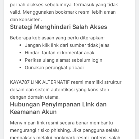
pernah diakses sebelumnya, termasuk yang tidak
valid. Menggunakan bookmark resmi lebih aman
dan konsisten.
Strategi Menghindari Salah Akses
Beberapa kebiasaan yang perlu diterapkan:
Jangan klik link dari sumber tidak jelas
Hindari tautan di komentar acak
Periksa ulang alamat sebelum login
Gunakan perangkat pribadi
KAYA787 LINK ALTERNATIF resmi memiliki struktur
desain dan sistem autentikasi yang konsisten
dengan domain utama.
Hubungan Penyimpanan Link dan
Keamanan Akun
Menyimpan link resmi secara benar membantu
mengurangi risiko phishing. Jika pengguna selalu
mengakses melalui bookmark resmi, potensi salah