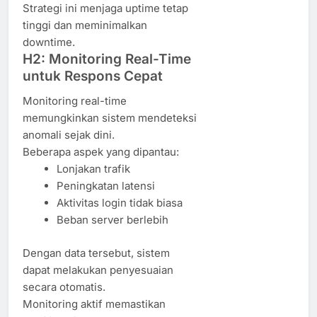
Strategi ini menjaga uptime tetap
tinggi dan meminimalkan
downtime.
H2: Monitoring Real-Time
untuk Respons Cepat
Monitoring real-time
memungkinkan sistem mendeteksi
anomali sejak dini.
Beberapa aspek yang dipantau:
Lonjakan trafik
Peningkatan latensi
Aktivitas login tidak biasa
Beban server berlebih
Dengan data tersebut, sistem
dapat melakukan penyesuaian
secara otomatis.
Monitoring aktif memastikan