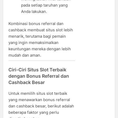
pada setiap taruhan yang
Anda lakukan.
Kombinasi bonus referral dan
cashback membuat situs slot lebih
menarik, terutama bagi pemain
yang ingin memaksimalkan
keuntungan mereka dengan lebih
mudah dan aman.
Ciri-Ciri Situs Slot Terbaik
dengan Bonus Referral dan
Cashback Besar
Untuk memilih situs slot terbaik
yang menawarkan bonus referral
dan cashback besar, berikut adalah
beberapa faktor yang perlu