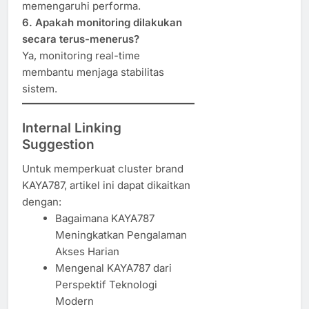
memengaruhi performa.
6. Apakah monitoring dilakukan
secara terus-menerus?
Ya, monitoring real-time
membantu menjaga stabilitas
sistem.
Internal Linking
Suggestion
Untuk memperkuat cluster brand
KAYA787, artikel ini dapat dikaitkan
dengan:
Bagaimana KAYA787
Meningkatkan Pengalaman
Akses Harian
Mengenal KAYA787 dari
Perspektif Teknologi
Modern