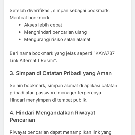
Setelah diverifikasi, simpan sebagai bookmark.
Manfaat bookmark:
Akses lebih cepat
Menghindari pencarian ulang
Mengurangi risiko salah alamat
Beri nama bookmark yang jelas seperti “KAYA787
Link Alternatif Resmi”.
3. Simpan di Catatan Pribadi yang Aman
Selain bookmark, simpan alamat di aplikasi catatan
pribadi atau password manager terpercaya.
Hindari menyimpan di tempat publik.
4. Hindari Mengandalkan Riwayat
Pencarian
Riwayat pencarian dapat menampilkan link yang