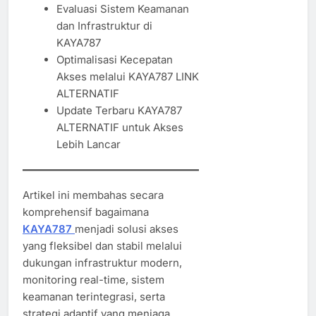
Evaluasi Sistem Keamanan
dan Infrastruktur di
KAYA787
Optimalisasi Kecepatan
Akses melalui KAYA787 LINK
ALTERNATIF
Update Terbaru KAYA787
ALTERNATIF untuk Akses
Lebih Lancar
Artikel ini membahas secara
komprehensif bagaimana
KAYA787
menjadi solusi akses
yang fleksibel dan stabil melalui
dukungan infrastruktur modern,
monitoring real-time, sistem
keamanan terintegrasi, serta
strategi adaptif yang menjaga