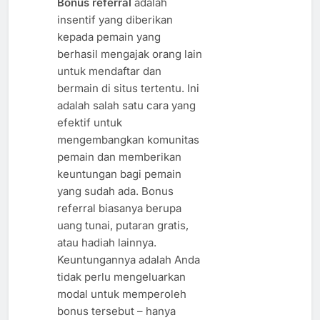
Bonus referral
adalah
insentif yang diberikan
kepada pemain yang
berhasil mengajak orang lain
untuk mendaftar dan
bermain di situs tertentu. Ini
adalah salah satu cara yang
efektif untuk
mengembangkan komunitas
pemain dan memberikan
keuntungan bagi pemain
yang sudah ada. Bonus
referral biasanya berupa
uang tunai, putaran gratis,
atau hadiah lainnya.
Keuntungannya adalah Anda
tidak perlu mengeluarkan
modal untuk memperoleh
bonus tersebut – hanya