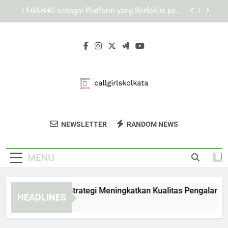
Skip
Cara Menjelajahi KAYA787 dengan Lebih Cepat
to
dan Terarah
content
KAYA787 dan Pengembangan Sistem Digital yang
Berorientasi pada Pengguna
EDWINSLOT dan Strategi Meningkatkan Kualitas
Pengalaman Pengguna
LEBAH4D sebagai Platform yang Berfokus pada
Kemudahan Pengguna Modern
Cara Menjelajahi KAYA787 dengan Lebih Cepat
dan Terarah
Call Girls Kolkata
Dapatkan Layanan Panggilan Profesional
KAYA787 dan Pengembangan Sistem Digital yang
NEWSLETTER
RANDOM NEWS
Berorientasi pada Pengguna
Di Kolkata. Layanan Terpercaya Untuk
Kebutuhan Hiburan Dewasa.
MENU
WINSLOT dan Strategi Meningkatkan Kualitas Pengalaman P
HEADLINES
eeks Ago