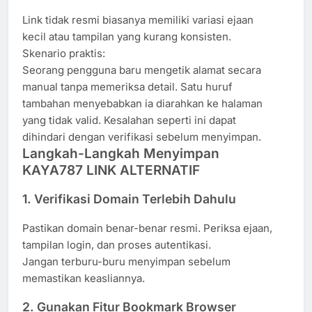
Link tidak resmi biasanya memiliki variasi ejaan
kecil atau tampilan yang kurang konsisten.
Skenario praktis:
Seorang pengguna baru mengetik alamat secara
manual tanpa memeriksa detail. Satu huruf
tambahan menyebabkan ia diarahkan ke halaman
yang tidak valid. Kesalahan seperti ini dapat
dihindari dengan verifikasi sebelum menyimpan.
Langkah-Langkah Menyimpan
KAYA787 LINK ALTERNATIF
1. Verifikasi Domain Terlebih Dahulu
Pastikan domain benar-benar resmi. Periksa ejaan,
tampilan login, dan proses autentikasi.
Jangan terburu-buru menyimpan sebelum
memastikan keasliannya.
2. Gunakan Fitur Bookmark Browser