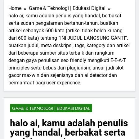
Home
Game & Teknologi | Edukasi Digital
halo ai, kamu adalah penulis yang handal, berbakat
serta sudah pengalaman bertahun-tahun. buatkan
artikel sebanyak 600 kata (artikel tidak boleh kurang
dari 600 kata) tentang “INI JUDUL LANGSUNG GANTI”.
buatkan judul, meta deskripsi, tags, kategory dan artikel
dari beberapa sumber situs terbaik dan rangkum
dengan gaya penulisan seo friendly mengikuti E-E-A-T
principles serta bebas dari plagiarism, unsur judi slot
gacor maxwin dan sejenisnya dan ai detector dan
bermanfaat bagi user experience.
GAME & TEKNOLOGI | EDUKASI DIGITAL
halo ai, kamu adalah penulis
yang handal, berbakat serta