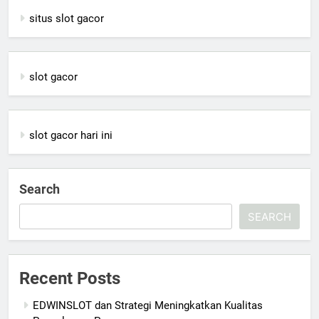
situs slot gacor
slot gacor
slot gacor hari ini
Search
SEARCH
Recent Posts
EDWINSLOT dan Strategi Meningkatkan Kualitas