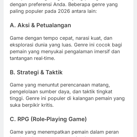
dengan preferensi Anda. Beberapa genre yang
paling populer pada 2026 antara lain:
A. Aksi & Petualangan
Game dengan tempo cepat, narasi kuat, dan
eksplorasi dunia yang luas. Genre ini cocok bagi
pemain yang menyukai pengalaman imersif dan
tantangan real‑time.
B. Strategi & Taktik
Game yang menuntut perencanaan matang,
pengelolaan sumber daya, dan taktik tingkat
tinggi. Genre ini populer di kalangan pemain yang
suka berpikir kritis.
C. RPG (Role‑Playing Game)
Game yang menempatkan pemain dalam peran