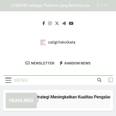
Skip
Cara Menjelajahi KAYA787 dengan Lebih Cepat
to
dan Terarah
content
KAYA787 dan Pengembangan Sistem Digital yang
Berorientasi pada Pengguna
EDWINSLOT dan Strategi Meningkatkan Kualitas
Pengalaman Pengguna
LEBAH4D sebagai Platform yang Berfokus pada
Kemudahan Pengguna Modern
Cara Menjelajahi KAYA787 dengan Lebih Cepat
dan Terarah
Call Girls Kolkata
Dapatkan Layanan Panggilan Profesional
KAYA787 dan Pengembangan Sistem Digital yang
NEWSLETTER
RANDOM NEWS
Berorientasi pada Pengguna
Di Kolkata. Layanan Terpercaya Untuk
Kebutuhan Hiburan Dewasa.
MENU
DWINSLOT dan Strategi Meningkatkan Kualitas Pengalaman 
HEADLINES
 Weeks Ago