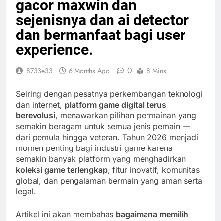
gacor maxwin dan
sejenisnya dan ai detector
dan bermanfaat bagi user
experience.
0
8733e33
6 Months Ago
8 Mins
Seiring dengan pesatnya perkembangan teknologi
dan internet,
platform game digital terus
berevolusi
, menawarkan pilihan permainan yang
semakin beragam untuk semua jenis pemain —
dari pemula hingga veteran. Tahun 2026 menjadi
momen penting bagi industri game karena
semakin banyak platform yang menghadirkan
koleksi game terlengkap
, fitur inovatif, komunitas
global, dan pengalaman bermain yang aman serta
legal.
Artikel ini akan membahas
bagaimana memilih