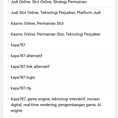
Judi Online, Slot Online, Strategi Permainan
Judi Slot Online, Teknologi Perjudian, Platform Judi
Kasino Online, Permainan Slot
Kasino Online, Permainan Slot, Teknologi Perjudian
kaya787
kaya787 alternatif
kaya787 link alternatif
kaya787 login
kaya787 rtp
Kaya787, game engine, teknologi interaktif, inovasi
digital, real-time rendering, pengembangan game, AI
engine