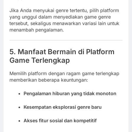
Jika Anda menyukai genre tertentu, pilih platform
yang unggul dalam menyediakan game genre
tersebut, sekaligus menawarkan variasi lain untuk
menambah pengalaman.
5. Manfaat Bermain di Platform
Game Terlengkap
Memilih platform dengan ragam game terlengkap
memberikan beberapa keuntungan:
Pengalaman hiburan yang tidak monoton
Kesempatan eksplorasi genre baru
Akses fitur sosial dan kompetitif