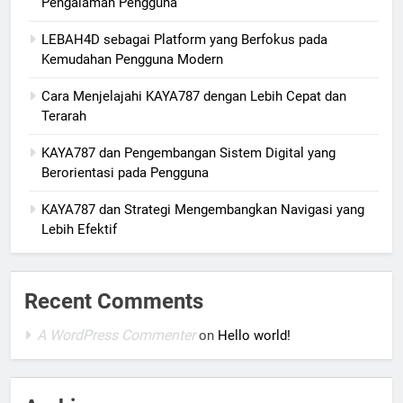
Pengalaman Pengguna
LEBAH4D sebagai Platform yang Berfokus pada
Kemudahan Pengguna Modern
Cara Menjelajahi KAYA787 dengan Lebih Cepat dan
Terarah
KAYA787 dan Pengembangan Sistem Digital yang
Berorientasi pada Pengguna
KAYA787 dan Strategi Mengembangkan Navigasi yang
Lebih Efektif
Recent Comments
A WordPress Commenter
on
Hello world!