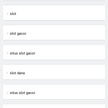
slot
slot gacor
situs slot gacor
slot dana
situs slot gacor