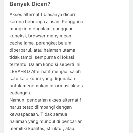
Banyak Dicari?
Akses alternatif biasanya dicari
karena beberapa alasan. Pengguna
mungkin mengalami gangguan
koneksi, browser menyimpan
cache lama, perangkat belum
diperbarui, atau halaman utama
tidak tampil sempurna di lokasi
tertentu. Dalam kondisi seperti ini,
LEBAH4D Alternatif menjadi salah
satu kata kunci yang digunakan
untuk menemukan informasi akses
cadangan.
Namun, pencarian akses alternatif
harus tetap diimbangi dengan
kewaspadaan. Tidak semua
halaman yang muncul di pencarian
memiliki kualitas, struktur, atau