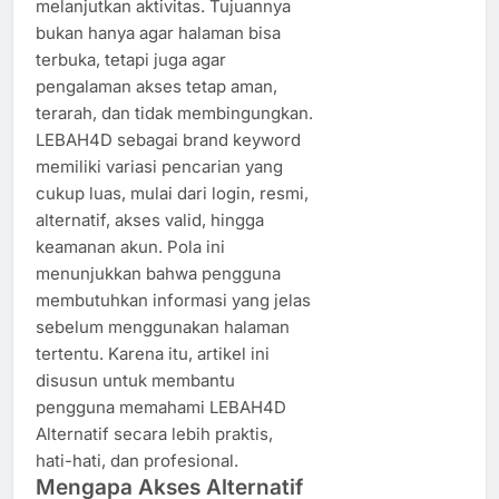
melanjutkan aktivitas. Tujuannya
bukan hanya agar halaman bisa
terbuka, tetapi juga agar
pengalaman akses tetap aman,
terarah, dan tidak membingungkan.
LEBAH4D sebagai brand keyword
memiliki variasi pencarian yang
cukup luas, mulai dari login, resmi,
alternatif, akses valid, hingga
keamanan akun. Pola ini
menunjukkan bahwa pengguna
membutuhkan informasi yang jelas
sebelum menggunakan halaman
tertentu. Karena itu, artikel ini
disusun untuk membantu
pengguna memahami LEBAH4D
Alternatif secara lebih praktis,
hati-hati, dan profesional.
Mengapa Akses Alternatif