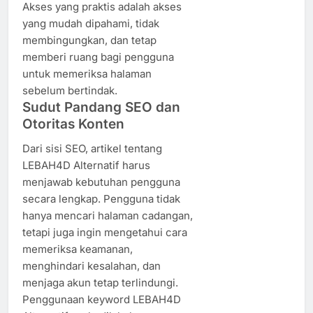
Akses yang praktis adalah akses
yang mudah dipahami, tidak
membingungkan, dan tetap
memberi ruang bagi pengguna
untuk memeriksa halaman
sebelum bertindak.
Sudut Pandang SEO dan
Otoritas Konten
Dari sisi SEO, artikel tentang
LEBAH4D Alternatif harus
menjawab kebutuhan pengguna
secara lengkap. Pengguna tidak
hanya mencari halaman cadangan,
tetapi juga ingin mengetahui cara
memeriksa keamanan,
menghindari kesalahan, dan
menjaga akun tetap terlindungi.
Penggunaan keyword LEBAH4D