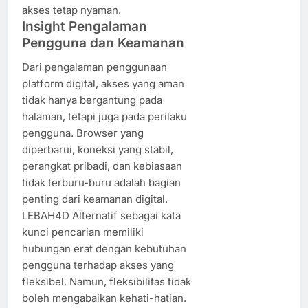
akses tetap nyaman.
Insight Pengalaman
Pengguna dan Keamanan
Dari pengalaman penggunaan
platform digital, akses yang aman
tidak hanya bergantung pada
halaman, tetapi juga pada perilaku
pengguna. Browser yang
diperbarui, koneksi yang stabil,
perangkat pribadi, dan kebiasaan
tidak terburu-buru adalah bagian
penting dari keamanan digital.
LEBAH4D Alternatif sebagai kata
kunci pencarian memiliki
hubungan erat dengan kebutuhan
pengguna terhadap akses yang
fleksibel. Namun, fleksibilitas tidak
boleh mengabaikan kehati-hatian.