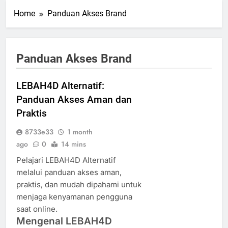
Home
Panduan Akses Brand
Panduan Akses Brand
LEBAH4D Alternatif:
Panduan Akses Aman dan
Praktis
8733e33
1 month
ago
0
14 mins
Pelajari LEBAH4D Alternatif
melalui panduan akses aman,
praktis, dan mudah dipahami untuk
menjaga kenyamanan pengguna
saat online.
Mengenal LEBAH4D