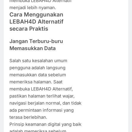
membuka LEBAH4D Alternatif
menjadi lebih nyaman.
Cara Menggunakan
LEBAH4D Alternatif
secara Praktis
Jangan Terburu-buru
Memasukkan Data
Salah satu kesalahan umum
pengguna adalah langsung
memasukkan data sebelum
memeriksa halaman. Saat
membuka LEBAH4D Alternatif,
pastikan halaman terlihat wajar,
navigasi berjalan normal, dan tidak
ada permintaan informasi yang
terasa berlebihan.
Prinsip keamanan digital yang baik
adalah memeriksa sebelum