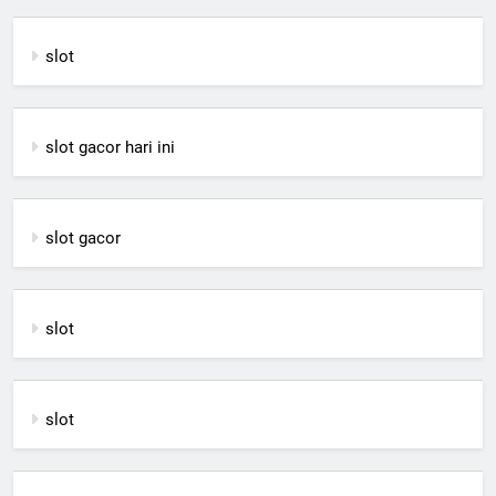
slot
slot gacor hari ini
slot gacor
slot
slot