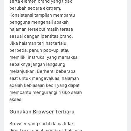
serta elemen brand yang tidak
berubah secara ekstrem.
Konsistensi tampilan membantu
pengguna mengenali apakah
halaman tersebut masih terasa
sesuai dengan identitas brand.
Jika halaman terlihat terlalu
berbeda, penuh pop-up, atau
memiliki instruksi yang memaksa,
sebaiknya jangan langsung
melanjutkan. Berhenti beberapa
saat untuk mengevaluasi halaman
adalah kebiasaan kecil yang dapat
membantu mengurangi risiko salah
akses.
Gunakan Browser Terbaru
Browser yang sudah lama tidak
diperbarui dapat membuat halaman