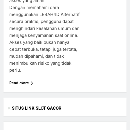
akses yang aman.
Dengan memahami cara
menggunakan LEBAH4D Alternatif
secara praktis, pengguna dapat
menghindari kesalahan umum dan
menjaga kenyamanan saat online.
Akses yang baik bukan hanya
cepat terbuka, tetapi juga tertata,
mudah dipahami, dan tidak
menimbulkan risiko yang tidak
perlu.
Read More
SITUS LINK SLOT GACOR