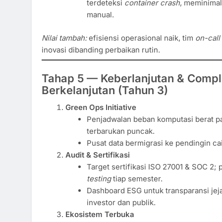
terdeteksi
container crash
, meminimal
manual.
Nilai tambah:
efisiensi operasional naik, tim
on-call
inovasi dibanding perbaikan rutin.
Tahap 5 — Keberlanjutan & Compl
Berkelanjutan (Tahun 3)
Green Ops Initiative
Penjadwalan beban komputasi berat p
terbarukan puncak.
Pusat data bermigrasi ke pendingin ca
Audit & Sertifikasi
Target sertifikasi ISO 27001 & SOC 2;
testing
tiap semester.
Dashboard ESG untuk transparansi jej
investor dan publik.
Ekosistem Terbuka