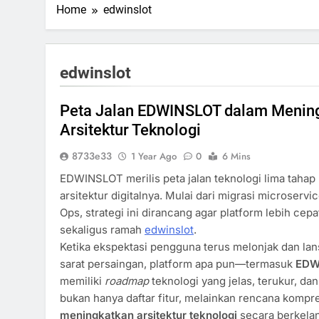
Home
edwinslot
edwinslot
Peta Jalan EDWINSLOT dalam Menin
Arsitektur Teknologi
8733e33
1 Year Ago
0
6 Mins
EDWINSLOT merilis peta jalan teknologi lima taha
arsitektur digitalnya. Mulai dari migrasi microservi
Ops, strategi ini dirancang agar platform lebih cepa
sekaligus ramah
edwinslot
.
Ketika ekspektasi pengguna terus melonjak dan lan
sarat persaingan, platform apa pun—termasuk
EDW
memiliki
roadmap
teknologi yang jelas, terukur, dan 
bukan hanya daftar fitur, melainkan rencana kompr
meningkatkan arsitektur teknologi
secara berkela