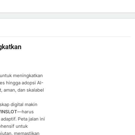
gkatkan
p untuk meningkatkan
ces hingga adopsi AI-
t, aman, dan skalabel
skap digital makin
INSLOT
—harus
adaptif. Peta jalan ini
ehensif untuk
njutan, memastikan