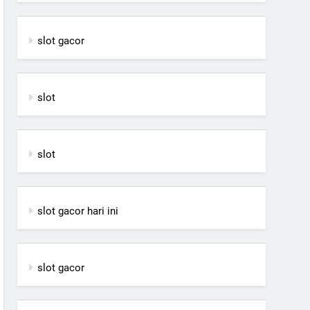
slot gacor
slot
slot
slot gacor hari ini
slot gacor