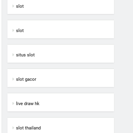
slot
slot
situs slot
slot gacor
live draw hk
slot thailand