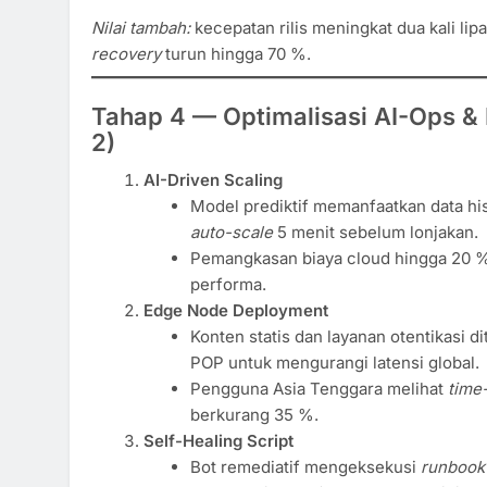
Nilai tambah:
kecepatan rilis meningkat dua kali lipa
recovery
turun hingga 70 %.
Tahap 4 — Optimalisasi AI-Ops &
2)
AI-Driven Scaling
Model prediktif memanfaatkan data hi
auto-scale
5 menit sebelum lonjakan.
Pemangkasan biaya cloud hingga 20 %
performa.
Edge Node Deployment
Konten statis dan layanan otentikasi d
POP untuk mengurangi latensi global.
Pengguna Asia Tenggara melihat
time-
berkurang 35 %.
Self-Healing Script
Bot remediatif mengeksekusi
runbook