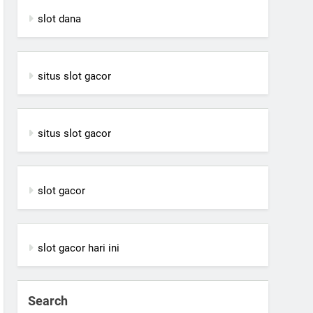
slot dana
situs slot gacor
situs slot gacor
slot gacor
slot gacor hari ini
Search