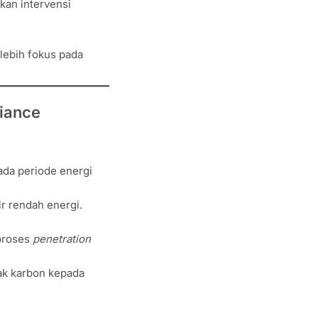
kan intervensi
lebih fokus pada
iance
ada periode energi
ir rendah energi.
 proses
penetration
ak karbon kepada