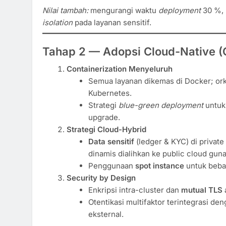
Nilai tambah:
mengurangi waktu
deployment
30 %,
isolation
pada layanan sensitif.
Tahap 2 — Adopsi Cloud-Native (
Containerization Menyeluruh
Semua layanan dikemas di Docker; ork
Kubernetes.
Strategi
blue-green deployment
untuk
upgrade.
Strategi Cloud-Hybrid
Data sensitif
(ledger & KYC) di private
dinamis dialihkan ke public cloud guna 
Penggunaan
spot instance
untuk beb
Security by Design
Enkripsi intra-cluster dan
mutual TLS
a
Otentikasi multifaktor terintegrasi de
eksternal.