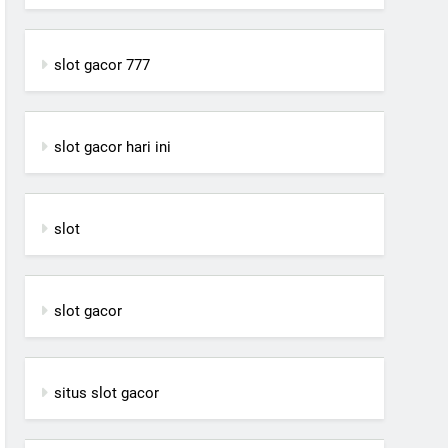
slot gacor 777
slot gacor hari ini
slot
slot gacor
situs slot gacor