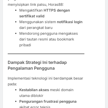
menyisipkan link palsu, Horas88:
Mengaktifkan
HTTPS dengan
sertifikat valid
Menggunakan sistem
notifikasi login
dari perangkat baru
Mendorong pengguna mengakses
dari tautan resmi atau bookmark
pribadi
Dampak Strategi Ini terhadap
Pengalaman Pengguna
Implementasi teknologi ini berdampak besar
pada:
Kestabilan akses
meski domain
utama diblokir
Pengurangan frustrasi pengguna
akibat error teknis