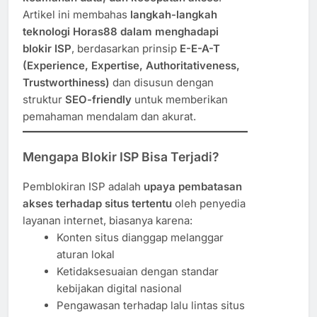
Artikel ini membahas
langkah-langkah
teknologi Horas88 dalam menghadapi
blokir ISP
, berdasarkan prinsip
E-E-A-T
(Experience, Expertise, Authoritativeness,
Trustworthiness)
dan disusun dengan
struktur
SEO-friendly
untuk memberikan
pemahaman mendalam dan akurat.
Mengapa Blokir ISP Bisa Terjadi?
Pemblokiran ISP adalah
upaya pembatasan
akses terhadap situs tertentu
oleh penyedia
layanan internet, biasanya karena:
Konten situs dianggap melanggar
aturan lokal
Ketidaksesuaian dengan standar
kebijakan digital nasional
Pengawasan terhadap lalu lintas situs