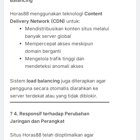
Balancing
Horas88 menggunakan teknologi
Content
Delivery Network (CDN)
untuk:
Mendistribusikan konten situs melalui
banyak server global
Mempercepat akses meskipun
domain berganti
Mengelola trafik tinggi dan
mendeteksi anomali akses
Sistem
load balancing
juga diterapkan agar
pengguna secara otomatis diarahkan ke
server terdekat atau yang tidak diblokir.
? 4.
Responsif terhadap Perubahan
Jaringan dan Perangkat
Situs Horas88 telah dioptimalkan agar