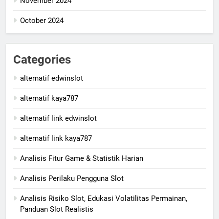
November 2024
October 2024
Categories
alternatif edwinslot
alternatif kaya787
alternatif link edwinslot
alternatif link kaya787
Analisis Fitur Game & Statistik Harian
Analisis Perilaku Pengguna Slot
Analisis Risiko Slot, Edukasi Volatilitas Permainan,
Panduan Slot Realistis