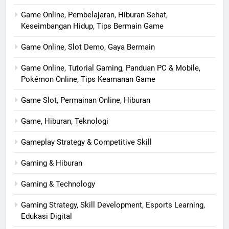
Game Online, Pembelajaran, Hiburan Sehat,
Keseimbangan Hidup, Tips Bermain Game
Game Online, Slot Demo, Gaya Bermain
Game Online, Tutorial Gaming, Panduan PC & Mobile,
Pokémon Online, Tips Keamanan Game
Game Slot, Permainan Online, Hiburan
Game, Hiburan, Teknologi
Gameplay Strategy & Competitive Skill
Gaming & Hiburan
Gaming & Technology
Gaming Strategy, Skill Development, Esports Learning,
Edukasi Digital