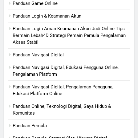
Panduan Game Online
Panduan Login & Keamanan Akun
Panduan Login Aman Keamanan Akun Judi Online Tips
Bermain Lebah4D Strategi Pemain Pemula Pengalaman
Akses Stabil
Panduan Navigasi Digital
Panduan Navigasi Digital, Edukasi Pengguna Online,
Pengalaman Platform
Panduan Navigasi Digital, Pengalaman Pengguna,
Edukasi Platform Online
Panduan Online, Teknologi Digital, Gaya Hidup &
Komunitas
Panduan Pemula