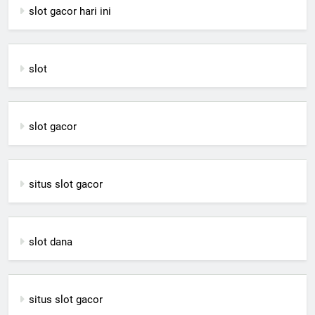
slot gacor hari ini
slot
slot gacor
situs slot gacor
slot dana
situs slot gacor