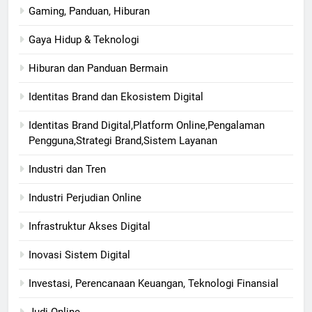
Gaming, Panduan, Hiburan
Gaya Hidup & Teknologi
Hiburan dan Panduan Bermain
Identitas Brand dan Ekosistem Digital
Identitas Brand Digital,Platform Online,Pengalaman
Pengguna,Strategi Brand,Sistem Layanan
Industri dan Tren
Industri Perjudian Online
Infrastruktur Akses Digital
Inovasi Sistem Digital
Investasi, Perencanaan Keuangan, Teknologi Finansial
Judi Online