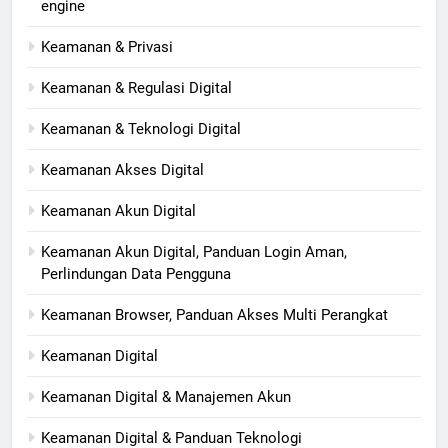
engine
Keamanan & Privasi
Keamanan & Regulasi Digital
Keamanan & Teknologi Digital
Keamanan Akses Digital
Keamanan Akun Digital
Keamanan Akun Digital, Panduan Login Aman,
Perlindungan Data Pengguna
Keamanan Browser, Panduan Akses Multi Perangkat
Keamanan Digital
Keamanan Digital & Manajemen Akun
Keamanan Digital & Panduan Teknologi