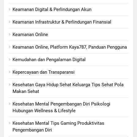
Keamanan Digital & Perlindungan Akun
Keamanan Infrastruktur & Perlindungan Finansial
Keamanan Online
Keamanan Online, Platform Kaya787, Panduan Pengguna
Kemudahan dan Pengalaman Digital
Kepercayaan dan Transparansi
Kesehatan Gaya Hidup Sehat Keluarga Tips Sehat Pola
Makan Sehat
Kesehatan Mental Pengembangan Diri Psikologi
Hubungan Wellness & Lifestyle
Kesehatan Mental Tips Gaming Produktivitas
Pengembangan Diri