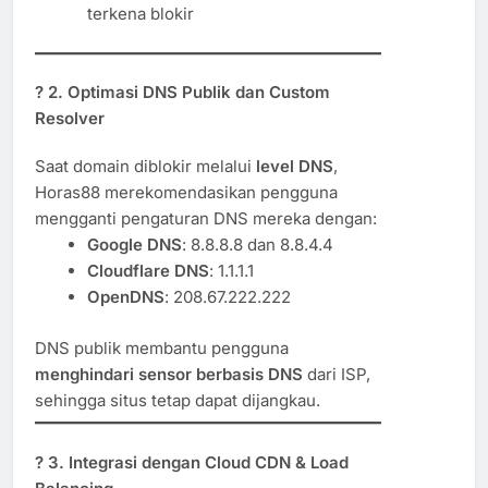
terkena blokir
? 2.
Optimasi DNS Publik dan Custom
Resolver
Saat domain diblokir melalui
level DNS
,
Horas88 merekomendasikan pengguna
mengganti pengaturan DNS mereka dengan:
Google DNS
: 8.8.8.8 dan 8.8.4.4
Cloudflare DNS
: 1.1.1.1
OpenDNS
: 208.67.222.222
DNS publik membantu pengguna
menghindari sensor berbasis DNS
dari ISP,
sehingga situs tetap dapat dijangkau.
?️ 3.
Integrasi dengan Cloud CDN & Load