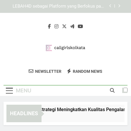
Skip
Cara Menjelajahi KAYA787 dengan Lebih Cepat
to
dan Terarah
content
KAYA787 dan Pengembangan Sistem Digital yang
Berorientasi pada Pengguna
EDWINSLOT dan Strategi Meningkatkan Kualitas
Pengalaman Pengguna
LEBAH4D sebagai Platform yang Berfokus pada
Kemudahan Pengguna Modern
Cara Menjelajahi KAYA787 dengan Lebih Cepat
dan Terarah
Call Girls Kolkata
Dapatkan Layanan Panggilan Profesional
KAYA787 dan Pengembangan Sistem Digital yang
NEWSLETTER
RANDOM NEWS
Berorientasi pada Pengguna
Di Kolkata. Layanan Terpercaya Untuk
Kebutuhan Hiburan Dewasa.
MENU
WINSLOT dan Strategi Meningkatkan Kualitas Pengalaman P
HEADLINES
Weeks Ago