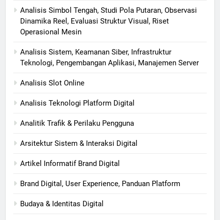
Analisis Simbol Tengah, Studi Pola Putaran, Observasi
Dinamika Reel, Evaluasi Struktur Visual, Riset
Operasional Mesin
Analisis Sistem, Keamanan Siber, Infrastruktur
Teknologi, Pengembangan Aplikasi, Manajemen Server
Analisis Slot Online
Analisis Teknologi Platform Digital
Analitik Trafik & Perilaku Pengguna
Arsitektur Sistem & Interaksi Digital
Artikel Informatif Brand Digital
Brand Digital, User Experience, Panduan Platform
Budaya & Identitas Digital