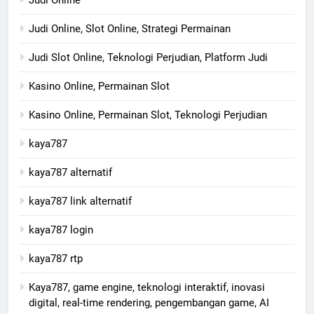
Judi Online, Slot Online, Strategi Permainan
Judi Slot Online, Teknologi Perjudian, Platform Judi
Kasino Online, Permainan Slot
Kasino Online, Permainan Slot, Teknologi Perjudian
kaya787
kaya787 alternatif
kaya787 link alternatif
kaya787 login
kaya787 rtp
Kaya787, game engine, teknologi interaktif, inovasi
digital, real-time rendering, pengembangan game, AI