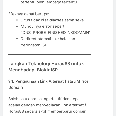
tertentu oleh lembaga tertentu
Efeknya dapat berupa:
Situs tidak bisa diakses sama sekali
Munculnya error seperti
“DNS_PROBE_FINISHED_NXDOMAIN”
Redirect otomatis ke halaman
peringatan ISP
Langkah Teknologi Horas88 untuk
Menghadapi Blokir ISP
? 1.
Penggunaan Link Alternatif atau Mirror
Domain
Salah satu cara paling efektif dan cepat
adalah dengan menyediakan
link alternatif
.
Horas88 secara aktif memperbarui domain