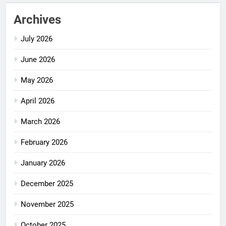
Archives
July 2026
June 2026
May 2026
April 2026
March 2026
February 2026
January 2026
December 2025
November 2025
October 2025