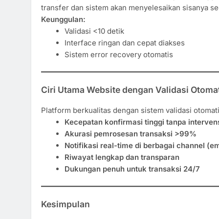
transfer dan sistem akan menyelesaikan sisanya se
Keunggulan:
Validasi <10 detik
Interface ringan dan cepat diakses
Sistem error recovery otomatis
Ciri Utama Website dengan Validasi Otomat
Platform berkualitas dengan sistem validasi otoma
Kecepatan konfirmasi tinggi tanpa interven
Akurasi pemrosesan transaksi >99%
Notifikasi real-time di berbagai channel (e
Riwayat lengkap dan transparan
Dukungan penuh untuk transaksi 24/7
Kesimpulan