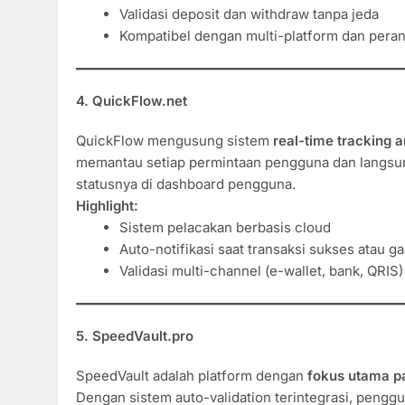
Validasi deposit dan withdraw tanpa jeda
Kompatibel dengan multi-platform dan pera
4. QuickFlow.net
QuickFlow mengusung sistem
real-time tracking a
memantau setiap permintaan pengguna dan langs
statusnya di dashboard pengguna.
Highlight:
Sistem pelacakan berbasis cloud
Auto-notifikasi saat transaksi sukses atau ga
Validasi multi-channel (e-wallet, bank, QRIS)
5. SpeedVault.pro
SpeedVault adalah platform dengan
fokus utama pa
Dengan sistem auto-validation terintegrasi, peng