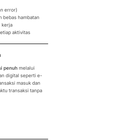
n error)
an bebas hambatan
 kerja
etiap aktivitas
a
si penuh
melalui
n digital seperti e-
ransaksi masuk dan
ktu transaksi tanpa