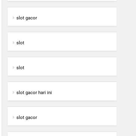
slot gacor
slot
slot
slot gacor hari ini
slot gacor