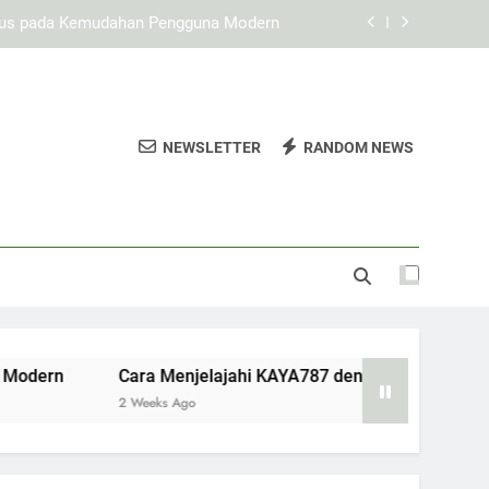
kus pada Kemudahan Pengguna Modern
YA787 dengan Lebih Cepat dan Terarah
ital yang Berorientasi pada Pengguna
NEWSLETTER
RANDOM NEWS
katkan Kualitas Pengalaman Pengguna
kus pada Kemudahan Pengguna Modern
a Untuk Kebutuhan Hiburan Dewasa.
YA787 dengan Lebih Cepat dan Terarah
ital yang Berorientasi pada Pengguna
Cara Menjelajahi KAYA787 dengan Lebih Cepat dan Terara
2 Weeks Ago