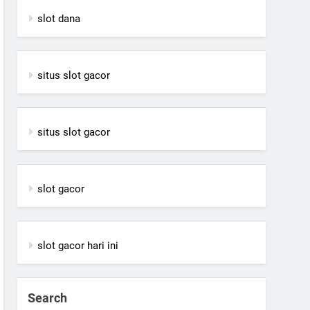
slot dana
situs slot gacor
situs slot gacor
slot gacor
slot gacor hari ini
Search