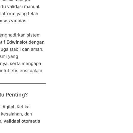
lu validasi manual.
platform yang telah
es validasi
menghadirkan sistem
atif Edwinslot dengan
 juga stabil dan aman.
esmi yang
nnya, serta mengapa
ntut efisiensi dalam
tu Penting?
digital. Ketika
 kesalahan, dan
a,
validasi otomatis