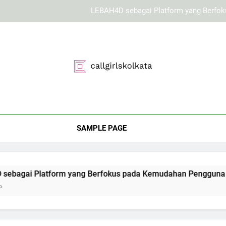
LEBAH4D sebagai Platform yang Berfo
Cara Menjelajahi KA
KAYA787 dan Pengembangan Sistem Dig
EDWINSLOT dan Strategi Mening
l Girls Kolkata
LEBAH4D sebagai Platform yang Berfo
Layanan Panggilan Profesional Di Kolkata. Layanan Terpercay
Cara Menjelajahi KA
SAMPLE PAGE
KAYA787 dan Pengembangan Sistem Dig
atform yang Berfokus pada Kemudahan Pengguna Modern