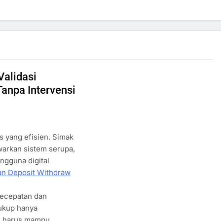
Validasi
Tanpa Intervensi
s yang efisien. Simak
warkan sistem serupa,
ngguna digital
an Deposit Withdraw
kecepatan dan
cukup hanya
ni harus mampu