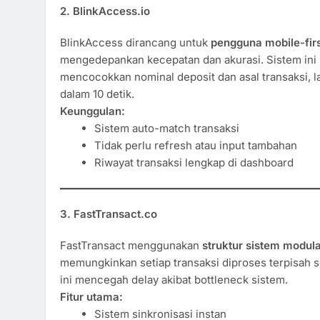
2. BlinkAccess.io
BlinkAccess dirancang untuk
pengguna mobile-fir
mengedepankan kecepatan dan akurasi. Sistem ini 
mencocokkan nominal deposit dan asal transaksi, l
dalam 10 detik.
Keunggulan:
Sistem auto-match transaksi
Tidak perlu refresh atau input tambahan
Riwayat transaksi lengkap di dashboard
3. FastTransact.co
FastTransact menggunakan
struktur sistem modul
memungkinkan setiap transaksi diproses terpisah s
ini mencegah delay akibat bottleneck sistem.
Fitur utama:
Sistem sinkronisasi instan