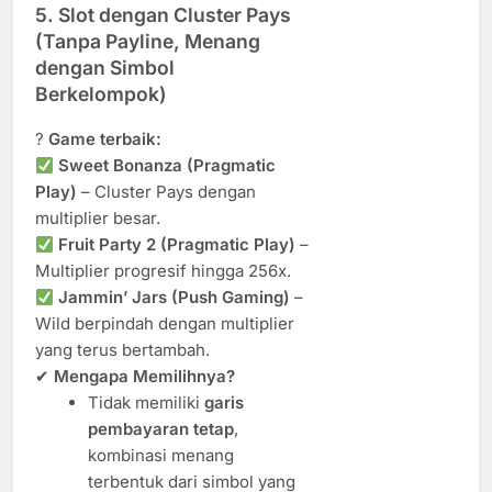
5. Slot dengan Cluster Pays
(Tanpa Payline, Menang
dengan Simbol
Berkelompok)
?
Game terbaik:
Sweet Bonanza (Pragmatic
Play)
– Cluster Pays dengan
multiplier besar.
Fruit Party 2 (Pragmatic Play)
–
Multiplier progresif hingga 256x.
Jammin’ Jars (Push Gaming)
–
Wild berpindah dengan multiplier
yang terus bertambah.
✔
Mengapa Memilihnya?
Tidak memiliki
garis
pembayaran tetap
,
kombinasi menang
terbentuk dari simbol yang