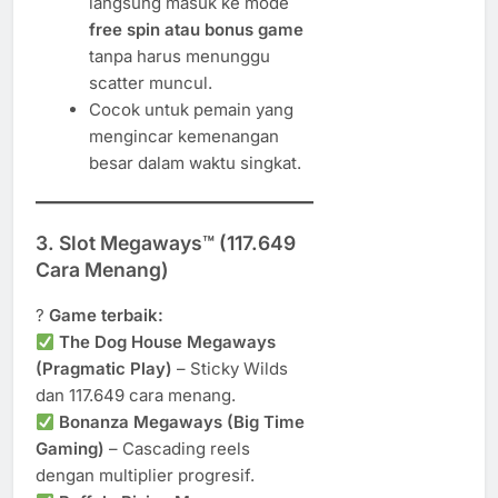
langsung masuk ke mode
free spin atau bonus game
tanpa harus menunggu
scatter muncul.
Cocok untuk pemain yang
mengincar kemenangan
besar dalam waktu singkat.
3. Slot Megaways™ (117.649
Cara Menang)
?
Game terbaik:
The Dog House Megaways
(Pragmatic Play)
– Sticky Wilds
dan 117.649 cara menang.
Bonanza Megaways (Big Time
Gaming)
– Cascading reels
dengan multiplier progresif.