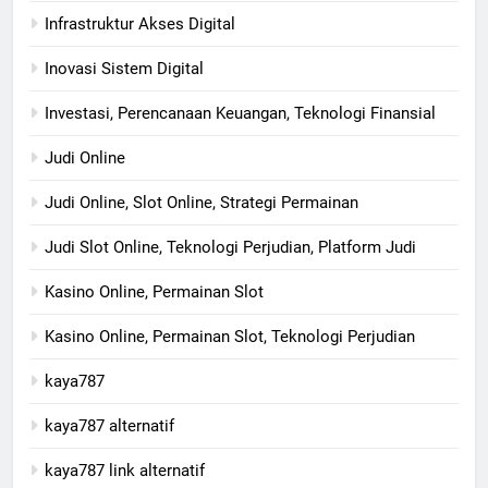
Infrastruktur Akses Digital
Inovasi Sistem Digital
Investasi, Perencanaan Keuangan, Teknologi Finansial
Judi Online
Judi Online, Slot Online, Strategi Permainan
Judi Slot Online, Teknologi Perjudian, Platform Judi
Kasino Online, Permainan Slot
Kasino Online, Permainan Slot, Teknologi Perjudian
kaya787
kaya787 alternatif
kaya787 link alternatif