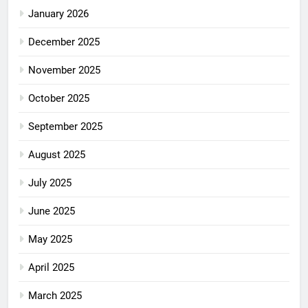
January 2026
December 2025
November 2025
October 2025
September 2025
August 2025
July 2025
June 2025
May 2025
April 2025
March 2025