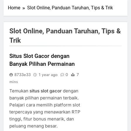
Home
Slot Online, Panduan Taruhan, Tips & Trik
Slot Online, Panduan Taruhan, Tips &
Trik
Situs Slot Gacor dengan
Banyak Pilihan Permainan
8733e33
1 year ago
0
7
mins
Temukan
situs slot gacor
dengan
banyak pilihan permainan terbaik.
Pelajari cara memilih platform slot
terpercaya yang menawarkan RTP
tinggi, fitur bonus menarik, dan
peluang menang besar.