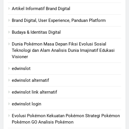
Artikel Informatif Brand Digital
Brand Digital, User Experience, Panduan Platform
Budaya & Identitas Digital
Dunia Pokémon Masa Depan Fiksi Evolusi Sosial
Teknologi dan Alam Analisis Dunia Imajinatif Edukasi
Visioner
edwinslot
edwinslot alternatif
edwinslot link alternatif
edwinslot login
Evolusi Pokémon Kekuatan Pokémon Strategi Pokémon
Pokémon GO Analisis Pokémon