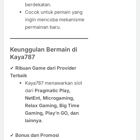
berdekatan.
Cocok untuk pemain yang
ingin mencoba mekanisme
permainan baru.
Keunggulan Bermain di
Kaya787
✔
Ribuan Game dari Provider
Terbaik
Kaya787 menawarkan slot
dari
Pragmatic Play,
NetEnt, Microgaming,
Relax Gaming, Big Time
Gaming, Play’n GO, dan
lainnya
.
✔
Bonus dan Promosi