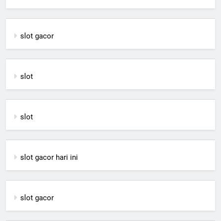
slot gacor
slot
slot
slot gacor hari ini
slot gacor