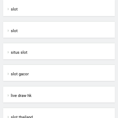
slot
slot
situs slot
slot gacor
live draw hk
slot thailand