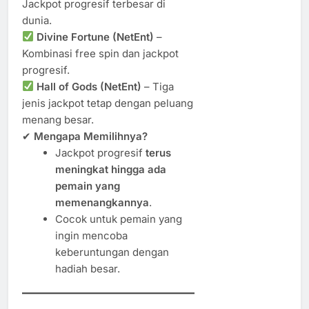
Jackpot progresif terbesar di
dunia.
Divine Fortune (NetEnt)
–
Kombinasi free spin dan jackpot
progresif.
Hall of Gods (NetEnt)
– Tiga
jenis jackpot tetap dengan peluang
menang besar.
✔
Mengapa Memilihnya?
Jackpot progresif
terus
meningkat hingga ada
pemain yang
memenangkannya
.
Cocok untuk pemain yang
ingin mencoba
keberuntungan dengan
hadiah besar.