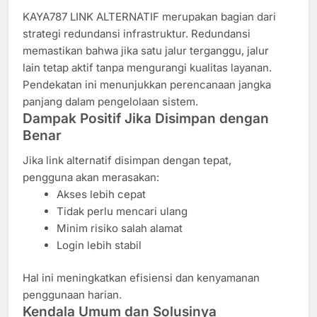
KAYA787 LINK ALTERNATIF merupakan bagian dari
strategi redundansi infrastruktur. Redundansi
memastikan bahwa jika satu jalur terganggu, jalur
lain tetap aktif tanpa mengurangi kualitas layanan.
Pendekatan ini menunjukkan perencanaan jangka
panjang dalam pengelolaan sistem.
Dampak Positif Jika Disimpan dengan
Benar
Jika link alternatif disimpan dengan tepat,
pengguna akan merasakan:
Akses lebih cepat
Tidak perlu mencari ulang
Minim risiko salah alamat
Login lebih stabil
Hal ini meningkatkan efisiensi dan kenyamanan
penggunaan harian.
Kendala Umum dan Solusinya