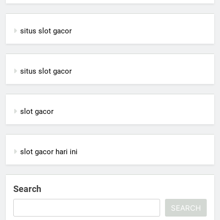
situs slot gacor
situs slot gacor
slot gacor
slot gacor hari ini
Search
SEARCH