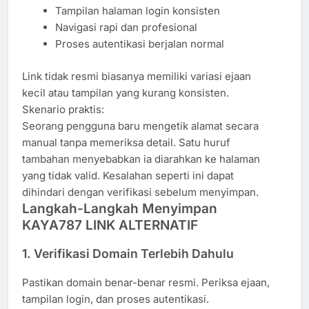
Tampilan halaman login konsisten
Navigasi rapi dan profesional
Proses autentikasi berjalan normal
Link tidak resmi biasanya memiliki variasi ejaan
kecil atau tampilan yang kurang konsisten.
Skenario praktis:
Seorang pengguna baru mengetik alamat secara
manual tanpa memeriksa detail. Satu huruf
tambahan menyebabkan ia diarahkan ke halaman
yang tidak valid. Kesalahan seperti ini dapat
dihindari dengan verifikasi sebelum menyimpan.
Langkah-Langkah Menyimpan
KAYA787 LINK ALTERNATIF
1. Verifikasi Domain Terlebih Dahulu
Pastikan domain benar-benar resmi. Periksa ejaan,
tampilan login, dan proses autentikasi.