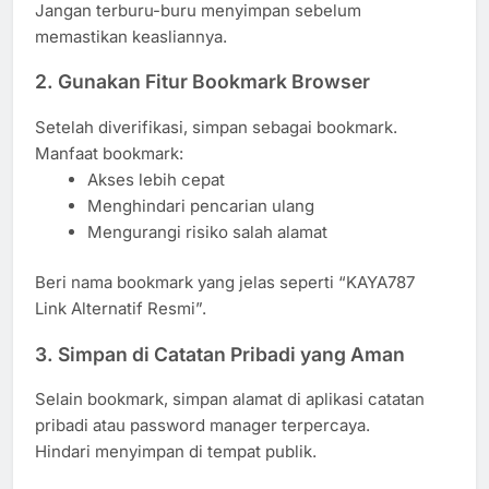
Jangan terburu-buru menyimpan sebelum
memastikan keasliannya.
2. Gunakan Fitur Bookmark Browser
Setelah diverifikasi, simpan sebagai bookmark.
Manfaat bookmark:
Akses lebih cepat
Menghindari pencarian ulang
Mengurangi risiko salah alamat
Beri nama bookmark yang jelas seperti “KAYA787
Link Alternatif Resmi”.
3. Simpan di Catatan Pribadi yang Aman
Selain bookmark, simpan alamat di aplikasi catatan
pribadi atau password manager terpercaya.
Hindari menyimpan di tempat publik.