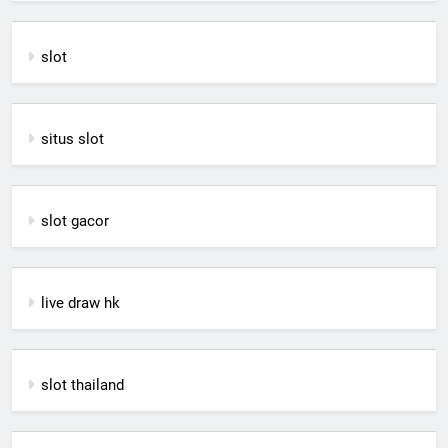
slot
situs slot
slot gacor
live draw hk
slot thailand