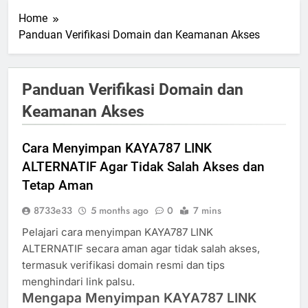
Home
Panduan Verifikasi Domain dan Keamanan Akses
Panduan Verifikasi Domain dan
Keamanan Akses
Cara Menyimpan KAYA787 LINK
ALTERNATIF Agar Tidak Salah Akses dan
Tetap Aman
8733e33
5 months ago
0
7 mins
Pelajari cara menyimpan KAYA787 LINK
ALTERNATIF secara aman agar tidak salah akses,
termasuk verifikasi domain resmi dan tips
menghindari link palsu.
Mengapa Menyimpan KAYA787 LINK