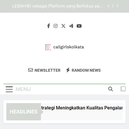
Skip
Cara Menjelajahi KAYA787 dengan Lebih Cepat
to
dan Terarah
content
KAYA787 dan Pengembangan Sistem Digital yang
Berorientasi pada Pengguna
EDWINSLOT dan Strategi Meningkatkan Kualitas
Pengalaman Pengguna
LEBAH4D sebagai Platform yang Berfokus pada
Kemudahan Pengguna Modern
Cara Menjelajahi KAYA787 dengan Lebih Cepat
dan Terarah
Call Girls Kolkata
Dapatkan Layanan Panggilan Profesional
KAYA787 dan Pengembangan Sistem Digital yang
NEWSLETTER
RANDOM NEWS
Berorientasi pada Pengguna
Di Kolkata. Layanan Terpercaya Untuk
Kebutuhan Hiburan Dewasa.
MENU
DWINSLOT dan Strategi Meningkatkan Kualitas Pengalaman 
HEADLINES
 Weeks Ago