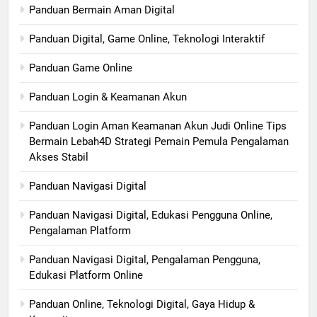
Panduan Bermain Aman Digital
Panduan Digital, Game Online, Teknologi Interaktif
Panduan Game Online
Panduan Login & Keamanan Akun
Panduan Login Aman Keamanan Akun Judi Online Tips
Bermain Lebah4D Strategi Pemain Pemula Pengalaman
Akses Stabil
Panduan Navigasi Digital
Panduan Navigasi Digital, Edukasi Pengguna Online,
Pengalaman Platform
Panduan Navigasi Digital, Pengalaman Pengguna,
Edukasi Platform Online
Panduan Online, Teknologi Digital, Gaya Hidup &