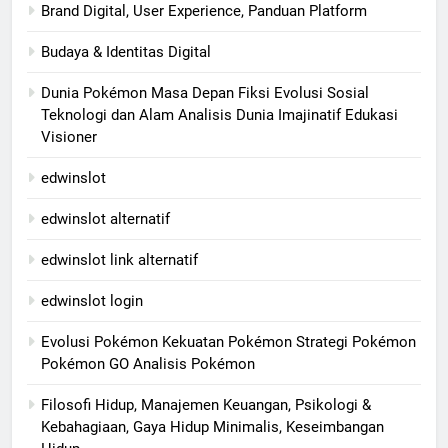
Brand Digital, User Experience, Panduan Platform
Budaya & Identitas Digital
Dunia Pokémon Masa Depan Fiksi Evolusi Sosial
Teknologi dan Alam Analisis Dunia Imajinatif Edukasi
Visioner
edwinslot
edwinslot alternatif
edwinslot link alternatif
edwinslot login
Evolusi Pokémon Kekuatan Pokémon Strategi Pokémon
Pokémon GO Analisis Pokémon
Filosofi Hidup, Manajemen Keuangan, Psikologi &
Kebahagiaan, Gaya Hidup Minimalis, Keseimbangan