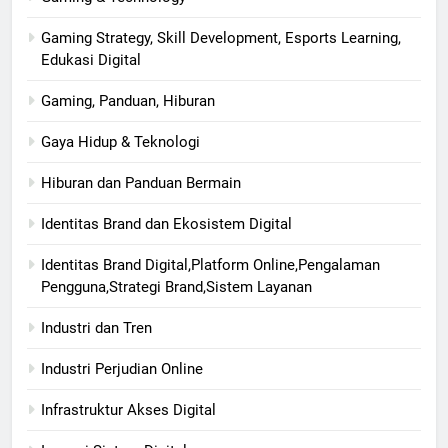
Gaming Strategy, Skill Development, Esports Learning,
Edukasi Digital
Gaming, Panduan, Hiburan
Gaya Hidup & Teknologi
Hiburan dan Panduan Bermain
Identitas Brand dan Ekosistem Digital
Identitas Brand Digital,Platform Online,Pengalaman
Pengguna,Strategi Brand,Sistem Layanan
Industri dan Tren
Industri Perjudian Online
Infrastruktur Akses Digital