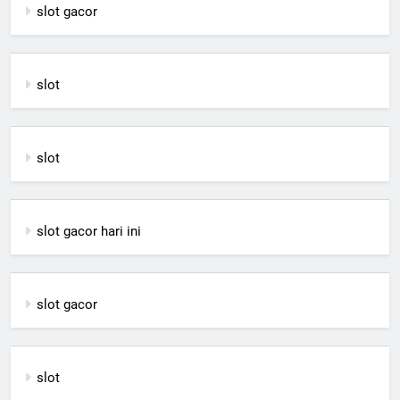
slot gacor
slot
slot
slot gacor hari ini
slot gacor
slot