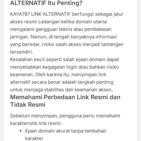
ALTERNATIF Itu Penting?
KAYA787 LINK ALTERNATIF berfungsi sebagai jalur
akses resmi cadangan ketika domain utama
mengalami gangguan teknis atau pembatasan
jaringan. Namun, di tengah banyaknya informasi
yang beredar, risiko salah akses menjadi tantangan
tersendiri.
Kesalahan kecil seperti salah ejaan domain dapat
menyebabkan kegagalan login atau bahkan risiko
keamanan. Oleh karena itu, menyimpan link
alternatif secara benar adalah langkah penting
untuk menjaga stabilitas dan keamanan akses.
Memahami Perbedaan Link Resmi dan
Tidak Resmi
Sebelum menyimpan, pengguna perlu memahami
karakteristik link resmi:
Ejaan domain akurat tanpa tambahan
karakter