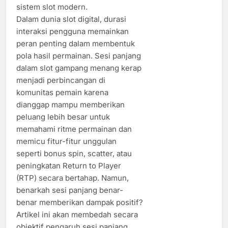
sistem slot modern.
Dalam dunia slot digital, durasi
interaksi pengguna memainkan
peran penting dalam membentuk
pola hasil permainan. Sesi panjang
dalam slot gampang menang kerap
menjadi perbincangan di
komunitas pemain karena
dianggap mampu memberikan
peluang lebih besar untuk
memahami ritme permainan dan
memicu fitur-fitur unggulan
seperti bonus spin, scatter, atau
peningkatan Return to Player
(RTP) secara bertahap. Namun,
benarkah sesi panjang benar-
benar memberikan dampak positif?
Artikel ini akan membedah secara
objektif pengaruh sesi panjang