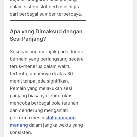
dalam sistem slot berbasis digital
dari berbagai sumber terpercaya.
Apa yang Dimaksud dengan
Sesi Panjang?
Sesi panjang merujuk pada durasi
bermain yang berlangsung secara
terus-menerus dalam waktu
tertentu, umumnya di atas 30
menit tanpa jeda signifikan.
Pemain yang melakukan sesi
panjang biasanya lebih fokus,
mencoba berbagai pola taruhan,
dan cenderung mengamati
performa mesin
slot gampang
menang
dalam jangka waktu yang
konsisten.