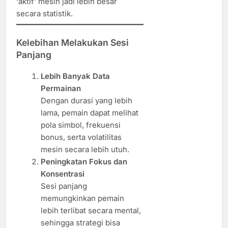
‘aktif’ mesin jadi lebih besar
secara statistik.
Kelebihan Melakukan Sesi
Panjang
Lebih Banyak Data
Permainan
Dengan durasi yang lebih
lama, pemain dapat melihat
pola simbol, frekuensi
bonus, serta volatilitas
mesin secara lebih utuh.
Peningkatan Fokus dan
Konsentrasi
Sesi panjang
memungkinkan pemain
lebih terlibat secara mental,
sehingga strategi bisa