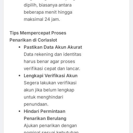
dipilih, biasanya antara
beberapa menit hingga
maksimal 24 jam.
Tips Mempercepat Proses
Penarikan di Corlaslot
Pastikan Data Akun Akurat
Data rekening dan identitas
harus benar agar proses
verifikasi cepat dan lancar.
Lengkapi Verifikasi Akun
Segera lakukan verifikasi
akun jika belum lengkap
untuk menghindari
penundaan.
Hindari Permintaan
Penarikan Berulang
Ajukan penarikan dengan
nominal sesuai kebutuhan