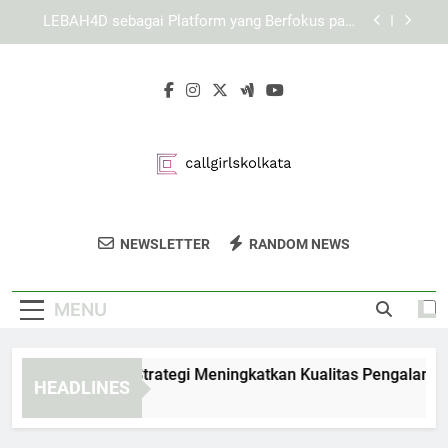
Skip
Cara Menjelajahi KAYA787 dengan Lebih Cepat
to
dan Terarah
content
KAYA787 dan Pengembangan Sistem Digital yang
Berorientasi pada Pengguna
EDWINSLOT dan Strategi Meningkatkan Kualitas
Pengalaman Pengguna
LEBAH4D sebagai Platform yang Berfokus pada
Kemudahan Pengguna Modern
Cara Menjelajahi KAYA787 dengan Lebih Cepat
dan Terarah
Call Girls Kolkata
Dapatkan Layanan Panggilan Profesional
KAYA787 dan Pengembangan Sistem Digital yang
NEWSLETTER
RANDOM NEWS
Berorientasi pada Pengguna
Di Kolkata. Layanan Terpercaya Untuk
Kebutuhan Hiburan Dewasa.
MENU
DWINSLOT dan Strategi Meningkatkan Kualitas Pengalaman 
HEADLINES
 Weeks Ago