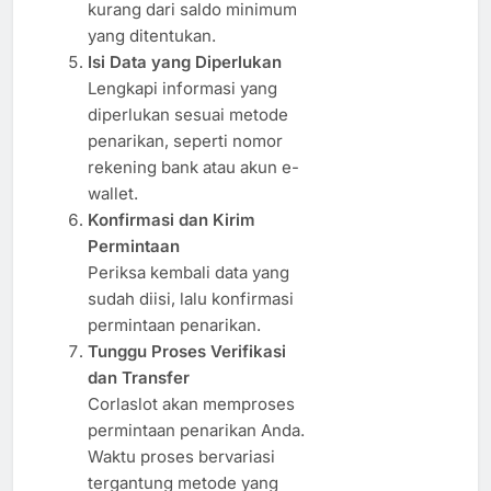
kurang dari saldo minimum
yang ditentukan.
Isi Data yang Diperlukan
Lengkapi informasi yang
diperlukan sesuai metode
penarikan, seperti nomor
rekening bank atau akun e-
wallet.
Konfirmasi dan Kirim
Permintaan
Periksa kembali data yang
sudah diisi, lalu konfirmasi
permintaan penarikan.
Tunggu Proses Verifikasi
dan Transfer
Corlaslot akan memproses
permintaan penarikan Anda.
Waktu proses bervariasi
tergantung metode yang