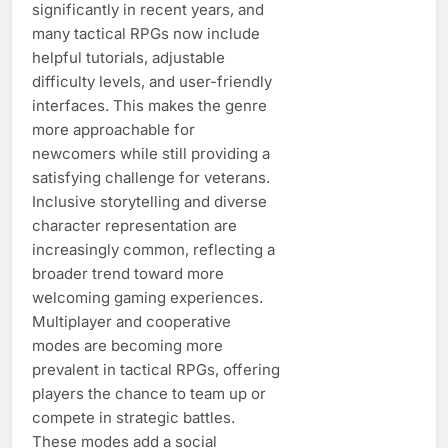
significantly in recent years, and
many tactical RPGs now include
helpful tutorials, adjustable
difficulty levels, and user-friendly
interfaces. This makes the genre
more approachable for
newcomers while still providing a
satisfying challenge for veterans.
Inclusive storytelling and diverse
character representation are
increasingly common, reflecting a
broader trend toward more
welcoming gaming experiences.
Multiplayer and cooperative
modes are becoming more
prevalent in tactical RPGs, offering
players the chance to team up or
compete in strategic battles.
These modes add a social