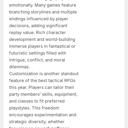
emotionally. Many games feature
branching storylines and multiple
endings influenced by player
decisions, adding significant
replay value. Rich character
development and world-building
immerse players in fantastical or
futuristic settings filled with
intrigue, conflict, and moral
dilemmas.
Customization is another standout
feature of the best tactical RPGs
this year. Players can tailor their
party members’ skills, equipment,
and classes to fit preferred
playstyles. This freedom
encourages experimentation and
strategic diversity, whether