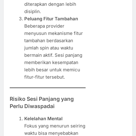
diterapkan dengan lebih
disiplin.
Peluang Fitur Tambahan
Beberapa provider
menyusun mekanisme fitur
tambahan berdasarkan
jumlah spin atau waktu
bermain aktif. Sesi panjang
memberikan kesempatan
lebih besar untuk memicu
fitur-fitur tersebut.
Risiko Sesi Panjang yang
Perlu Diwaspadai
Kelelahan Mental
Fokus yang menurun seiring
waktu bisa menyebabkan