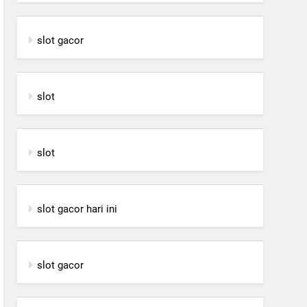
slot gacor
slot
slot
slot gacor hari ini
slot gacor