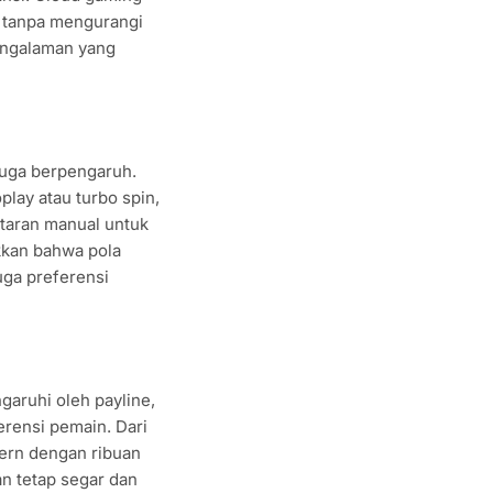
t tanpa mengurangi
engalaman yang
 juga berpengaruh.
lay atau turbo spin,
utaran manual untuk
kkan bahwa pola
juga preferensi
garuhi oleh payline,
ferensi pemain. Dari
dern dengan ribuan
n tetap segar dan