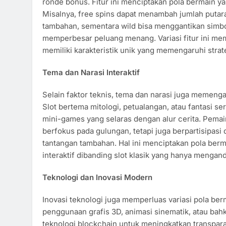
ronde bonus. Fitur ini menciptakan pola bermain ya
Misalnya, free spins dapat menambah jumlah putar
tambahan, sementara wild bisa menggantikan simbo
memperbesar peluang menang. Variasi fitur ini mem
memiliki karakteristik unik yang memengaruhi strat
Tema dan Narasi Interaktif
Selain faktor teknis, tema dan narasi juga memenga
Slot bertema mitologi, petualangan, atau fantasi s
mini-games yang selaras dengan alur cerita. Pemai
berfokus pada gulungan, tetapi juga berpartisipasi 
tantangan tambahan. Hal ini menciptakan pola berm
interaktif dibanding slot klasik yang hanya mengan
Teknologi dan Inovasi Modern
Inovasi teknologi juga memperluas variasi pola berm
penggunaan grafis 3D, animasi sinematik, atau bah
teknologi blockchain untuk meningkatkan transpar