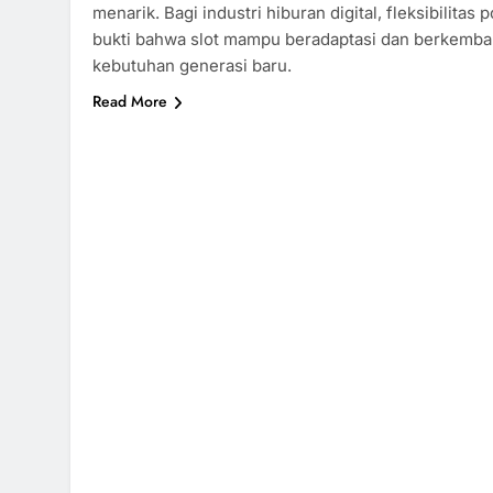
menarik. Bagi industri hiburan digital, fleksibilitas
bukti bahwa slot mampu beradaptasi dan berkemban
kebutuhan generasi baru.
Read More