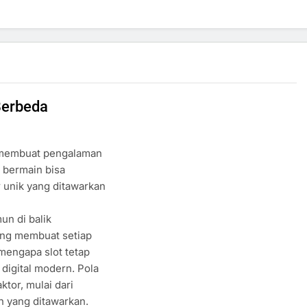
Berbeda
g membuat pengalaman
a bermain bisa
ur unik yang ditawarkan
un di balik
ang membuat setiap
 mengapa slot tetap
 digital modern. Pola
tor, mulai dari
in yang ditawarkan.