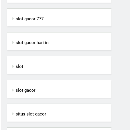
slot gacor 777
slot gacor hari ini
slot
slot gacor
situs slot gacor