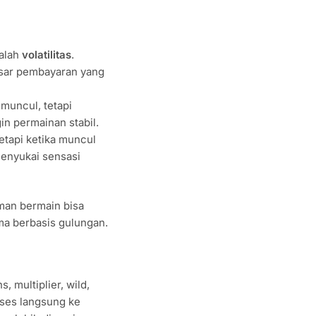
dalah
volatilitas
.
esar pembayaran yang
muncul, tetapi
in permainan stabil.
etapi ketika muncul
menyukai sensasi
aman bermain bisa
a berbasis gulungan.
, multiplier, wild,
es langsung ke