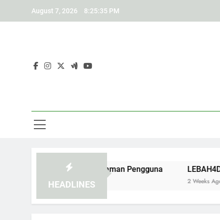
Skip
August 7, 2026
8:25:36 PM
to
content
Cal
Dapatkan 
an Kualitas Pengalaman Pengguna
LEBAH4D sebagai Pl
2 Weeks Ago
HEADLINES