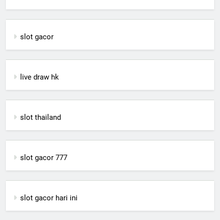
slot gacor
live draw hk
slot thailand
slot gacor 777
slot gacor hari ini