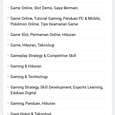
Game Online, Slot Demo, Gaya Bermain
Game Online, Tutorial Gaming, Panduan PC & Mobile,
Pokémon Online, Tips Keamanan Game
Game Slot, Permainan Online, Hiburan
Game, Hiburan, Teknologi
Gameplay Strategy & Competitive Skill
Gaming & Hiburan
Gaming & Technology
Gaming Strategy, Skill Development, Esports Learning,
Edukasi Digital
Gaming, Panduan, Hiburan
Gaya Hidup & Teknologi