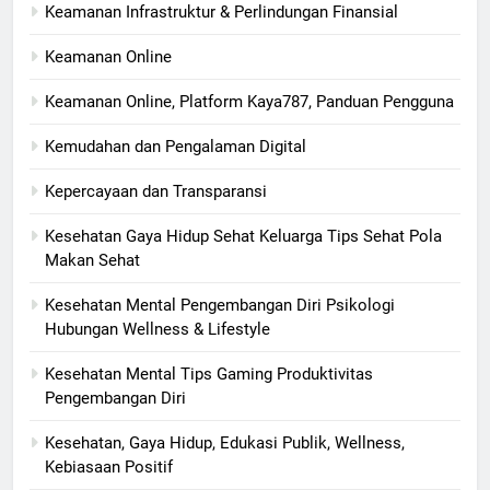
Keamanan Infrastruktur & Perlindungan Finansial
Keamanan Online
Keamanan Online, Platform Kaya787, Panduan Pengguna
Kemudahan dan Pengalaman Digital
Kepercayaan dan Transparansi
Kesehatan Gaya Hidup Sehat Keluarga Tips Sehat Pola
Makan Sehat
Kesehatan Mental Pengembangan Diri Psikologi
Hubungan Wellness & Lifestyle
Kesehatan Mental Tips Gaming Produktivitas
Pengembangan Diri
Kesehatan, Gaya Hidup, Edukasi Publik, Wellness,
Kebiasaan Positif