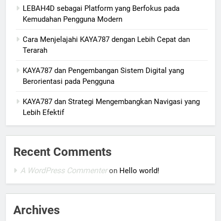
LEBAH4D sebagai Platform yang Berfokus pada
Kemudahan Pengguna Modern
Cara Menjelajahi KAYA787 dengan Lebih Cepat dan
Terarah
KAYA787 dan Pengembangan Sistem Digital yang
Berorientasi pada Pengguna
KAYA787 dan Strategi Mengembangkan Navigasi yang
Lebih Efektif
Recent Comments
A WordPress Commenter
on
Hello world!
Archives