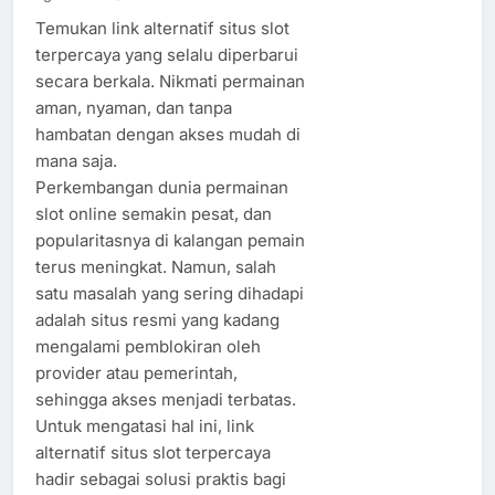
Temukan link alternatif situs slot
terpercaya yang selalu diperbarui
secara berkala. Nikmati permainan
aman, nyaman, dan tanpa
hambatan dengan akses mudah di
mana saja.
Perkembangan dunia permainan
slot online semakin pesat, dan
popularitasnya di kalangan pemain
terus meningkat. Namun, salah
satu masalah yang sering dihadapi
adalah situs resmi yang kadang
mengalami pemblokiran oleh
provider atau pemerintah,
sehingga akses menjadi terbatas.
Untuk mengatasi hal ini, link
alternatif situs slot terpercaya
hadir sebagai solusi praktis bagi