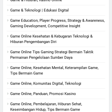
Game & Hiburan, Kasino Online
Game & Teknologi | Edukasi Digital
Game Education, Player Progress, Strategy & Awareness,
Gaming Development, Competitive Insight
Game Online Kesehatan & Kebugaran Teknologi &
Hiburan Pengembangan Diri
Game Online Tips Gaming Strategi Bermain Taktik
Permainan Pengelolaan Sumber Daya
Game Online, Kesehatan Mental, Keterampilan Game,
Tips Bermain Game
Game Online, Komunitas Digital, Teknologi
Game Online, Panduan, Promosi Kasino
Game Online, Pembelajaran, Hiburan Sehat,
Keseimbangan Hidup, Tips Bermain Game