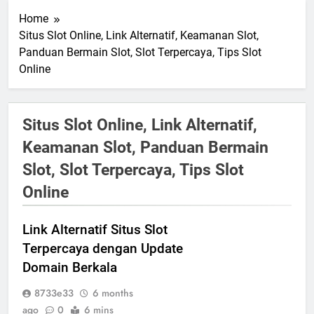
Home
Situs Slot Online, Link Alternatif, Keamanan Slot,
Panduan Bermain Slot, Slot Terpercaya, Tips Slot
Online
Situs Slot Online, Link Alternatif,
Keamanan Slot, Panduan Bermain
Slot, Slot Terpercaya, Tips Slot
Online
Link Alternatif Situs Slot
Terpercaya dengan Update
Domain Berkala
8733e33
6 months
ago
0
6 mins