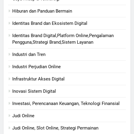
Hiburan dan Panduan Bermain
Identitas Brand dan Ekosistem Digital
Identitas Brand Digital,Platform Online,Pengalaman
Pengguna,Strategi Brand,Sistem Layanan
Industri dan Tren
Industri Perjudian Online
Infrastruktur Akses Digital
Inovasi Sistem Digital
Investasi, Perencanaan Keuangan, Teknologi Finansial
Judi Online
Judi Online, Slot Online, Strategi Permainan