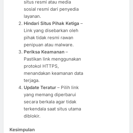
situs resmi atau media
sosial resmi dari penyedia
layanan.
Hindari Situs Pihak Ketiga
–
Link yang disebarkan oleh
pihak tidak resmi rawan
penipuan atau malware.
Periksa Keamanan
–
Pastikan link menggunakan
protokol HTTPS,
menandakan keamanan data
terjaga.
Update Teratur
– Pilih link
yang memang diperbarui
secara berkala agar tidak
terkendala saat situs utama
diblokir.
Kesimpulan