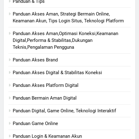
Panduan & Tips
Panduan Akses Aman, Strategi Bermain Online,
Keamanan Akun, Tips Login Situs, Teknologi Platform
Panduan Akses Aman,Optimasi Koneksi,Keamanan
Digital,Performa & Stabilitas,Dukungan
Teknis,Pengalaman Pengguna
Panduan Akses Brand
Panduan Akses Digital & Stabilitas Koneksi
Panduan Akses Platform Digital
Panduan Bermain Aman Digital
Panduan Digital, Game Online, Teknologi Interaktif
Panduan Game Online
Panduan Login & Keamanan Akun