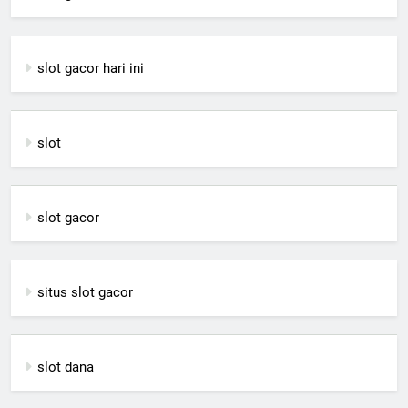
slot gacor hari ini
slot
slot gacor
situs slot gacor
slot dana