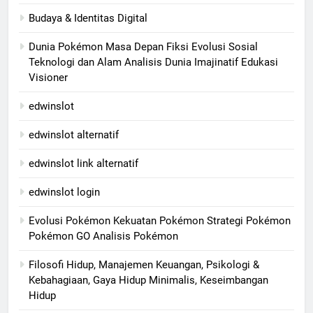
Budaya & Identitas Digital
Dunia Pokémon Masa Depan Fiksi Evolusi Sosial
Teknologi dan Alam Analisis Dunia Imajinatif Edukasi
Visioner
edwinslot
edwinslot alternatif
edwinslot link alternatif
edwinslot login
Evolusi Pokémon Kekuatan Pokémon Strategi Pokémon
Pokémon GO Analisis Pokémon
Filosofi Hidup, Manajemen Keuangan, Psikologi &
Kebahagiaan, Gaya Hidup Minimalis, Keseimbangan
Hidup