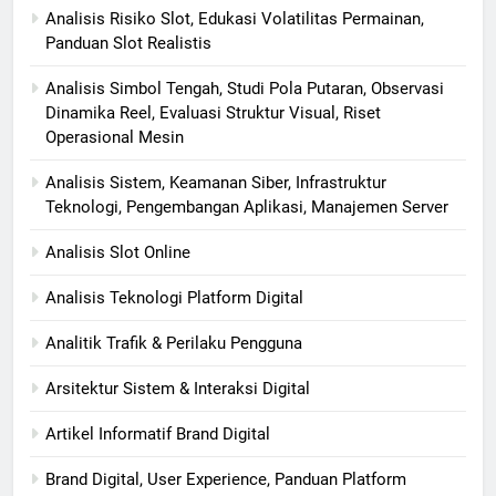
Analisis Risiko Slot, Edukasi Volatilitas Permainan,
Panduan Slot Realistis
Analisis Simbol Tengah, Studi Pola Putaran, Observasi
Dinamika Reel, Evaluasi Struktur Visual, Riset
Operasional Mesin
Analisis Sistem, Keamanan Siber, Infrastruktur
Teknologi, Pengembangan Aplikasi, Manajemen Server
Analisis Slot Online
Analisis Teknologi Platform Digital
Analitik Trafik & Perilaku Pengguna
Arsitektur Sistem & Interaksi Digital
Artikel Informatif Brand Digital
Brand Digital, User Experience, Panduan Platform