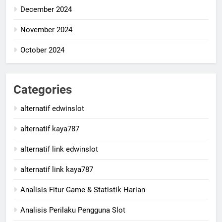
December 2024
November 2024
October 2024
Categories
alternatif edwinslot
alternatif kaya787
alternatif link edwinslot
alternatif link kaya787
Analisis Fitur Game & Statistik Harian
Analisis Perilaku Pengguna Slot