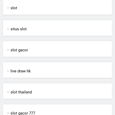
slot
situs slot
slot gacor
live draw hk
slot thailand
slot gacor 777