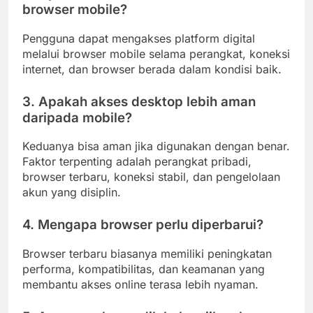
browser mobile?
Pengguna dapat mengakses platform digital
melalui browser mobile selama perangkat, koneksi
internet, dan browser berada dalam kondisi baik.
3. Apakah akses desktop lebih aman
daripada mobile?
Keduanya bisa aman jika digunakan dengan benar.
Faktor terpenting adalah perangkat pribadi,
browser terbaru, koneksi stabil, dan pengelolaan
akun yang disiplin.
4. Mengapa browser perlu diperbarui?
Browser terbaru biasanya memiliki peningkatan
performa, kompatibilitas, dan keamanan yang
membantu akses online terasa lebih nyaman.