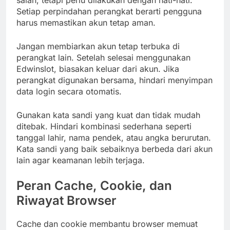
Setiap perpindahan perangkat berarti pengguna
harus memastikan akun tetap aman.
Jangan membiarkan akun tetap terbuka di
perangkat lain. Setelah selesai menggunakan
Edwinslot, biasakan keluar dari akun. Jika
perangkat digunakan bersama, hindari menyimpan
data login secara otomatis.
Gunakan kata sandi yang kuat dan tidak mudah
ditebak. Hindari kombinasi sederhana seperti
tanggal lahir, nama pendek, atau angka berurutan.
Kata sandi yang baik sebaiknya berbeda dari akun
lain agar keamanan lebih terjaga.
Peran Cache, Cookie, dan
Riwayat Browser
Cache dan cookie membantu browser memuat