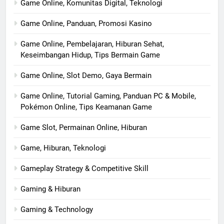
Game Online, Komunitas Digital, Teknologi
Game Online, Panduan, Promosi Kasino
Game Online, Pembelajaran, Hiburan Sehat,
Keseimbangan Hidup, Tips Bermain Game
Game Online, Slot Demo, Gaya Bermain
Game Online, Tutorial Gaming, Panduan PC & Mobile,
Pokémon Online, Tips Keamanan Game
Game Slot, Permainan Online, Hiburan
Game, Hiburan, Teknologi
Gameplay Strategy & Competitive Skill
Gaming & Hiburan
Gaming & Technology