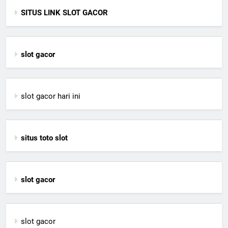
SITUS LINK SLOT GACOR
slot gacor
slot gacor hari ini
situs toto slot
slot gacor
slot gacor