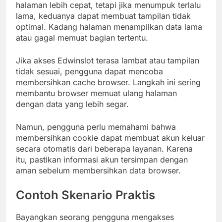
halaman lebih cepat, tetapi jika menumpuk terlalu
lama, keduanya dapat membuat tampilan tidak
optimal. Kadang halaman menampilkan data lama
atau gagal memuat bagian tertentu.
Jika akses Edwinslot terasa lambat atau tampilan
tidak sesuai, pengguna dapat mencoba
membersihkan cache browser. Langkah ini sering
membantu browser memuat ulang halaman
dengan data yang lebih segar.
Namun, pengguna perlu memahami bahwa
membersihkan cookie dapat membuat akun keluar
secara otomatis dari beberapa layanan. Karena
itu, pastikan informasi akun tersimpan dengan
aman sebelum membersihkan data browser.
Contoh Skenario Praktis
Bayangkan seorang pengguna mengakses