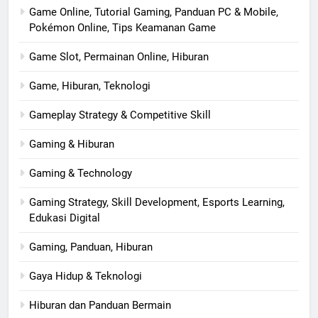
Game Online, Tutorial Gaming, Panduan PC & Mobile,
Pokémon Online, Tips Keamanan Game
Game Slot, Permainan Online, Hiburan
Game, Hiburan, Teknologi
Gameplay Strategy & Competitive Skill
Gaming & Hiburan
Gaming & Technology
Gaming Strategy, Skill Development, Esports Learning,
Edukasi Digital
Gaming, Panduan, Hiburan
Gaya Hidup & Teknologi
Hiburan dan Panduan Bermain