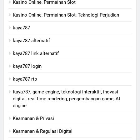
Kasino Online, Permainan Slot
Kasino Online, Permainan Slot, Teknologi Perjudian
kaya787
kaya787 alternatif
kaya787 link alternatif
kaya787 login
kaya787 rtp
Kaya787, game engine, teknologi interaktif, inovasi
digital, real-time rendering, pengembangan game, AI
engine
Keamanan & Privasi
Keamanan & Regulasi Digital