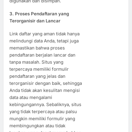
digunakan dan disimpan.
3.
Proses Pendaftaran yang
Terorganisir dan Lancar
Link daftar yang aman tidak hanya
melindungi data Anda, tetapi juga
memastikan bahwa proses
pendaftaran berjalan lancar dan
tanpa masalah. Situs yang
terpercaya memiliki formulir
pendaftaran yang jelas dan
terorganisir dengan baik, sehingga
Anda tidak akan kesulitan mengisi
data atau mengalami
kebingungannya. Sebaliknya, situs
yang tidak terpercaya atau palsu
mungkin memiliki formulir yang
membingungkan atau tidak