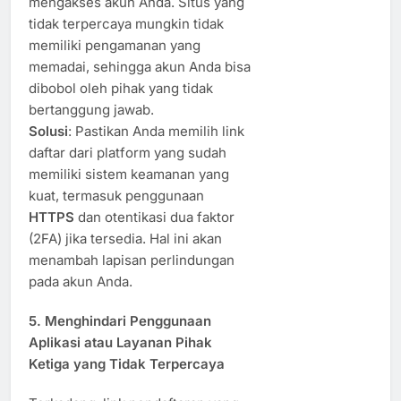
mengakses akun Anda. Situs yang
tidak terpercaya mungkin tidak
memiliki pengamanan yang
memadai, sehingga akun Anda bisa
dibobol oleh pihak yang tidak
bertanggung jawab.
Solusi
: Pastikan Anda memilih link
daftar dari platform yang sudah
memiliki sistem keamanan yang
kuat, termasuk penggunaan
HTTPS
dan otentikasi dua faktor
(2FA) jika tersedia. Hal ini akan
menambah lapisan perlindungan
pada akun Anda.
5.
Menghindari Penggunaan
Aplikasi atau Layanan Pihak
Ketiga yang Tidak Terpercaya