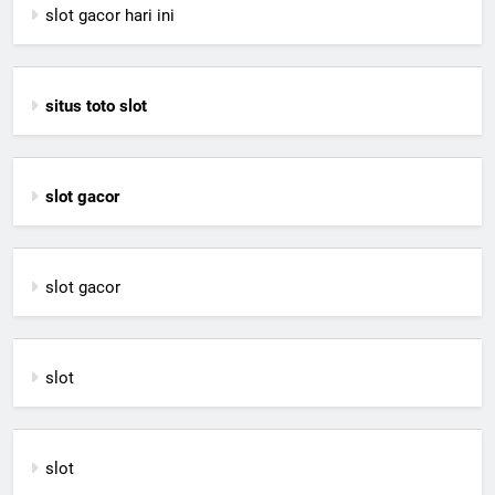
slot gacor hari ini
situs toto slot
slot gacor
slot gacor
slot
slot