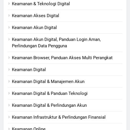
Keamanan & Teknologi Digital
Keamanan Akses Digital
Keamanan Akun Digital
Keamanan Akun Digital, Panduan Login Aman,
Perlindungan Data Pengguna
Keamanan Browser, Panduan Akses Multi Perangkat
Keamanan Digital
Keamanan Digital & Manajemen Akun
Keamanan Digital & Panduan Teknologi
Keamanan Digital & Perlindungan Akun
Keamanan Infrastruktur & Perlindungan Finansial
Keamanan Online