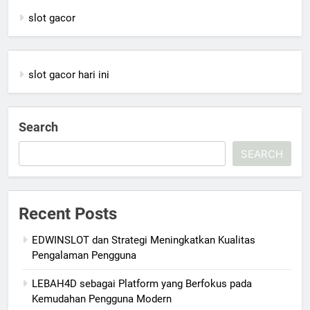
slot gacor
slot gacor hari ini
Search
SEARCH
Recent Posts
EDWINSLOT dan Strategi Meningkatkan Kualitas
Pengalaman Pengguna
LEBAH4D sebagai Platform yang Berfokus pada
Kemudahan Pengguna Modern