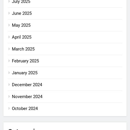
July 2025
June 2025
May 2025
April 2025
March 2025
February 2025
January 2025
December 2024
November 2024
October 2024