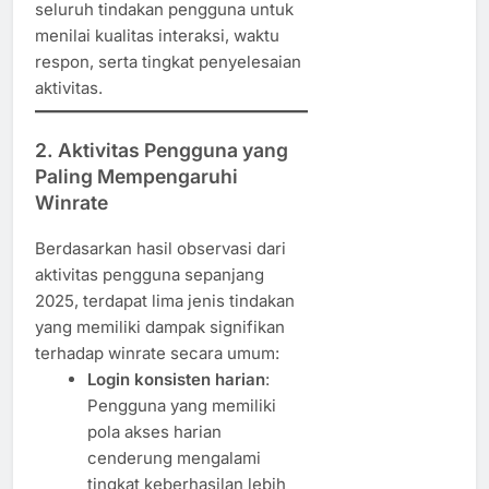
seluruh tindakan pengguna untuk
menilai kualitas interaksi, waktu
respon, serta tingkat penyelesaian
aktivitas.
2.
Aktivitas Pengguna yang
Paling Mempengaruhi
Winrate
Berdasarkan hasil observasi dari
aktivitas pengguna sepanjang
2025, terdapat lima jenis tindakan
yang memiliki dampak signifikan
terhadap winrate secara umum:
Login konsisten harian
:
Pengguna yang memiliki
pola akses harian
cenderung mengalami
tingkat keberhasilan lebih