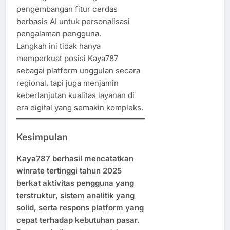
pengembangan fitur cerdas
berbasis AI untuk personalisasi
pengalaman pengguna.
Langkah ini tidak hanya
memperkuat posisi Kaya787
sebagai platform unggulan secara
regional, tapi juga menjamin
keberlanjutan kualitas layanan di
era digital yang semakin kompleks.
Kesimpulan
Kaya787 berhasil mencatatkan
winrate tertinggi tahun 2025
berkat aktivitas pengguna yang
terstruktur, sistem analitik yang
solid, serta respons platform yang
cepat terhadap kebutuhan pasar.