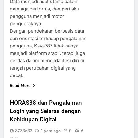
Data menjadi aset utama dalam
menjaga performa, dan perilaku
pengguna menjadi motor
penggeraknya.
Dengan pendekatan berbasis data
dan orientasi terhadap pengalaman
pengguna, Kaya787 tidak hanya
menjadi platform stabil, tetapi juga
cerdas dalam mengadaptasi diri di
tengah perubahan digital yang
cepat.
Read More
HORAS88 dan Pengalaman
Login yang Selaras dengan
Kehidupan Digital
8733e33
1 year ago
0
6
mins