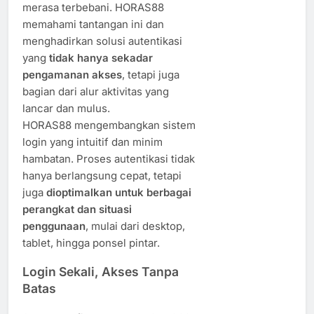
merasa terbebani. HORAS88
memahami tantangan ini dan
menghadirkan solusi autentikasi
yang
tidak hanya sekadar
pengamanan akses
, tetapi juga
bagian dari alur aktivitas yang
lancar dan mulus.
HORAS88 mengembangkan sistem
login yang intuitif dan minim
hambatan. Proses autentikasi tidak
hanya berlangsung cepat, tetapi
juga
dioptimalkan untuk berbagai
perangkat dan situasi
penggunaan
, mulai dari desktop,
tablet, hingga ponsel pintar.
Login Sekali, Akses Tanpa
Batas