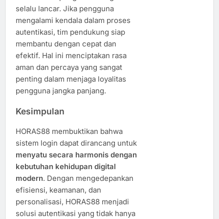
selalu lancar. Jika pengguna
mengalami kendala dalam proses
autentikasi, tim pendukung siap
membantu dengan cepat dan
efektif. Hal ini menciptakan rasa
aman dan percaya yang sangat
penting dalam menjaga loyalitas
pengguna jangka panjang.
Kesimpulan
HORAS88 membuktikan bahwa
sistem login dapat dirancang untuk
menyatu secara harmonis dengan
kebutuhan kehidupan digital
modern
. Dengan mengedepankan
efisiensi, keamanan, dan
personalisasi, HORAS88 menjadi
solusi autentikasi yang tidak hanya