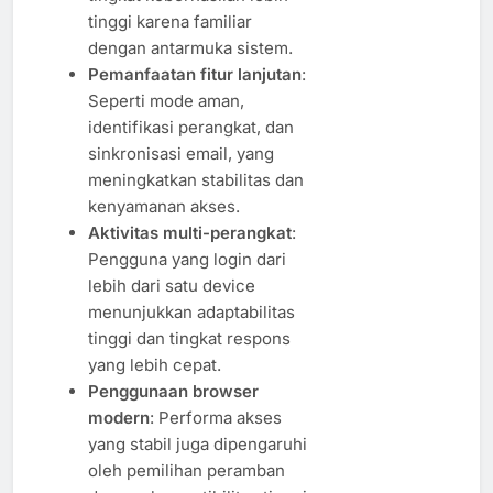
tinggi karena familiar
dengan antarmuka sistem.
Pemanfaatan fitur lanjutan
:
Seperti mode aman,
identifikasi perangkat, dan
sinkronisasi email, yang
meningkatkan stabilitas dan
kenyamanan akses.
Aktivitas multi-perangkat
:
Pengguna yang login dari
lebih dari satu device
menunjukkan adaptabilitas
tinggi dan tingkat respons
yang lebih cepat.
Penggunaan browser
modern
: Performa akses
yang stabil juga dipengaruhi
oleh pemilihan peramban