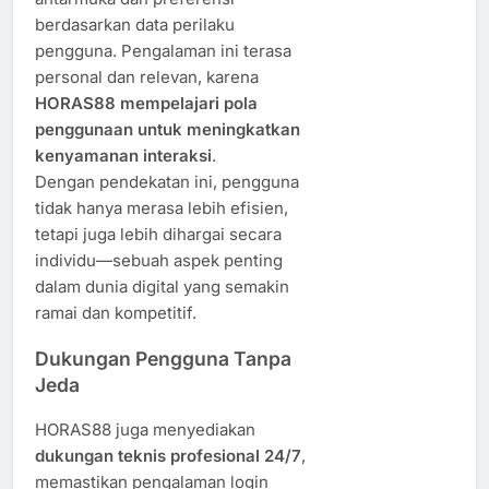
berdasarkan data perilaku
pengguna. Pengalaman ini terasa
personal dan relevan, karena
HORAS88 mempelajari pola
penggunaan untuk meningkatkan
kenyamanan interaksi
.
Dengan pendekatan ini, pengguna
tidak hanya merasa lebih efisien,
tetapi juga lebih dihargai secara
individu—sebuah aspek penting
dalam dunia digital yang semakin
ramai dan kompetitif.
Dukungan Pengguna Tanpa
Jeda
HORAS88 juga menyediakan
dukungan teknis profesional 24/7
,
memastikan pengalaman login