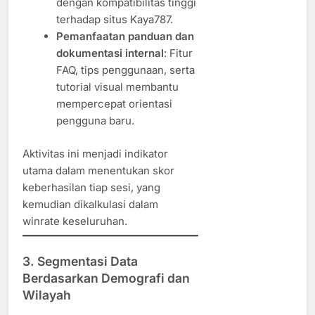
dengan kompatibilitas tinggi
terhadap situs Kaya787.
Pemanfaatan panduan dan
dokumentasi internal
: Fitur
FAQ, tips penggunaan, serta
tutorial visual membantu
mempercepat orientasi
pengguna baru.
Aktivitas ini menjadi indikator
utama dalam menentukan skor
keberhasilan tiap sesi, yang
kemudian dikalkulasi dalam
winrate keseluruhan.
3.
Segmentasi Data
Berdasarkan Demografi dan
Wilayah