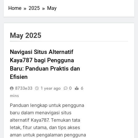
Home
2025
May
May 2025
Navigasi Situs Alternatif
Kaya787 bagi Pengguna
Baru: Panduan Praktis dan
Efisien
8733e33
1 year ago
0
6
mins
Panduan lengkap untuk pengguna
baru dalam menavigasi situs
alternatif Kaya787. Temukan tata
letak, fitur utama, dan tips akses
aman untuk pengalaman pengguna