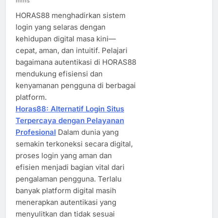
HORAS88 menghadirkan sistem
login yang selaras dengan
kehidupan digital masa kini—
cepat, aman, dan intuitif. Pelajari
bagaimana autentikasi di HORAS88
mendukung efisiensi dan
kenyamanan pengguna di berbagai
platform.
Horas88: Alternatif Login Situs
Terpercaya dengan Pelayanan
Profesional
Dalam dunia yang
semakin terkoneksi secara digital,
proses login yang aman dan
efisien menjadi bagian vital dari
pengalaman pengguna. Terlalu
banyak platform digital masih
menerapkan autentikasi yang
menyulitkan dan tidak sesuai