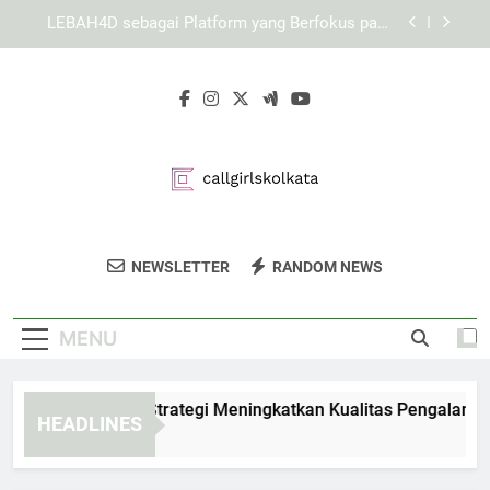
Skip
Cara Menjelajahi KAYA787 dengan Lebih Cepat
to
dan Terarah
content
KAYA787 dan Pengembangan Sistem Digital yang
Berorientasi pada Pengguna
EDWINSLOT dan Strategi Meningkatkan Kualitas
Pengalaman Pengguna
LEBAH4D sebagai Platform yang Berfokus pada
Kemudahan Pengguna Modern
Cara Menjelajahi KAYA787 dengan Lebih Cepat
dan Terarah
Call Girls Kolkata
Dapatkan Layanan Panggilan Profesional
KAYA787 dan Pengembangan Sistem Digital yang
NEWSLETTER
RANDOM NEWS
Berorientasi pada Pengguna
Di Kolkata. Layanan Terpercaya Untuk
Kebutuhan Hiburan Dewasa.
MENU
WINSLOT dan Strategi Meningkatkan Kualitas Pengalaman P
HEADLINES
eeks Ago