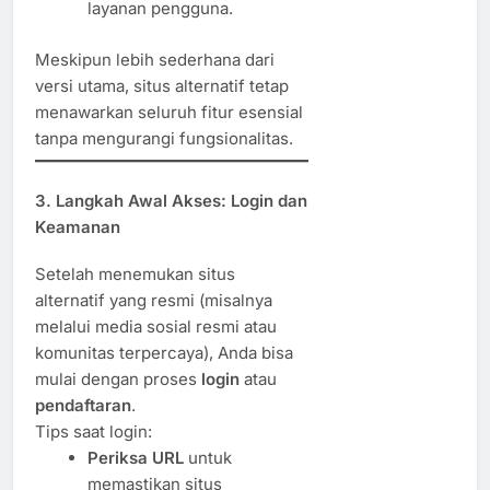
layanan pengguna.
Meskipun lebih sederhana dari
versi utama, situs alternatif tetap
menawarkan seluruh fitur esensial
tanpa mengurangi fungsionalitas.
3. Langkah Awal Akses: Login dan
Keamanan
Setelah menemukan situs
alternatif yang resmi (misalnya
melalui media sosial resmi atau
komunitas terpercaya), Anda bisa
mulai dengan proses
login
atau
pendaftaran
.
Tips saat login:
Periksa URL
untuk
memastikan situs