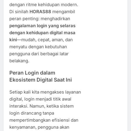
dengan ritme kehidupan modern.
Di sinilah
HORAS88
mengambil
peran penting: menghadirkan
pengalaman login yang selaras
dengan kehidupan digital masa
kini
—mudah, cepat, aman, dan
menyatu dengan kebutuhan
pengguna dari berbagai latar
belakang.
Peran Login dalam
Ekosistem Digital Saat Ini
Setiap kali kita mengakses layanan
digital, login menjadi titik awal
interaksi. Namun, ketika sistem
login dirancang tanpa
mempertimbangkan efisiensi dan
kenyamanan, pengguna akan