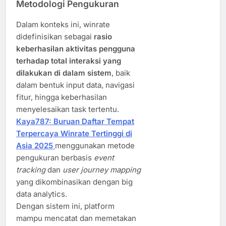
Metodologi Pengukuran
Dalam konteks ini, winrate
didefinisikan sebagai
rasio
keberhasilan aktivitas pengguna
terhadap total interaksi yang
dilakukan di dalam sistem
, baik
dalam bentuk input data, navigasi
fitur, hingga keberhasilan
menyelesaikan task tertentu.
Kaya787: Buruan Daftar Tempat
Terpercaya Winrate Tertinggi di
Asia 2025
menggunakan metode
pengukuran berbasis
event
tracking
dan
user journey mapping
yang dikombinasikan dengan big
data analytics.
Dengan sistem ini, platform
mampu mencatat dan memetakan