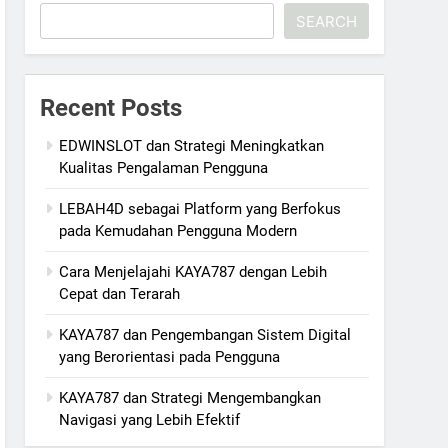
SEARCH
Recent Posts
EDWINSLOT dan Strategi Meningkatkan
Kualitas Pengalaman Pengguna
LEBAH4D sebagai Platform yang Berfokus
pada Kemudahan Pengguna Modern
Cara Menjelajahi KAYA787 dengan Lebih
Cepat dan Terarah
KAYA787 dan Pengembangan Sistem Digital
yang Berorientasi pada Pengguna
KAYA787 dan Strategi Mengembangkan
Navigasi yang Lebih Efektif