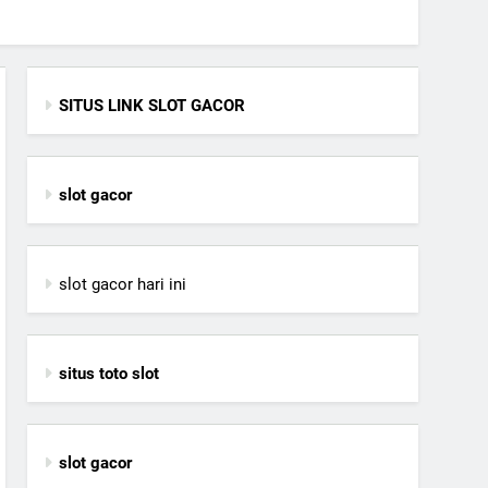
SITUS LINK SLOT GACOR
slot gacor
slot gacor hari ini
situs toto slot
slot gacor