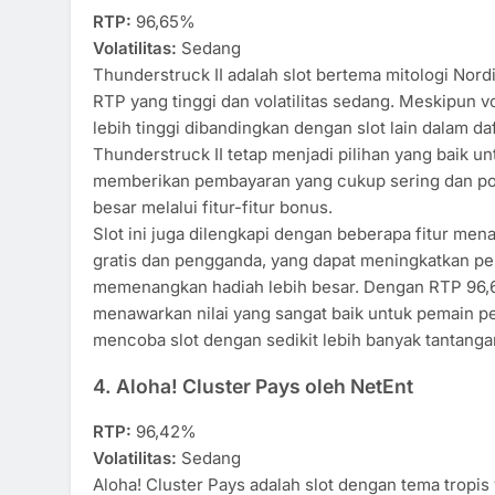
RTP:
96,65%
Volatilitas:
Sedang
Thunderstruck II adalah slot bertema mitologi Nor
RTP yang tinggi dan volatilitas sedang. Meskipun vol
lebih tinggi dibandingkan dengan slot lain dalam daft
Thunderstruck II tetap menjadi pilihan yang baik u
memberikan pembayaran yang cukup sering dan p
besar melalui fitur-fitur bonus.
Slot ini juga dilengkapi dengan beberapa fitur mena
gratis dan pengganda, yang dapat meningkatkan p
memenangkan hadiah lebih besar. Dengan RTP 96,6
menawarkan nilai yang sangat baik untuk pemain p
mencoba slot dengan sedikit lebih banyak tantanga
4.
Aloha! Cluster Pays oleh NetEnt
RTP:
96,42%
Volatilitas:
Sedang
Aloha! Cluster Pays adalah slot dengan tema trop