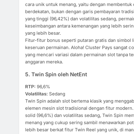
cara unik untuk menang, yaitu dengan membentuk c
berdekatan, bukan dengan garis pembayaran tradi
yang tinggi (96,42%) dan volatilitas sedang, perma
keseimbangan antara kemenangan yang lebih serin
yang lebih besar.
Fitur-fitur bonus seperti putaran gratis dan simbol
keseruan permainan. Aloha! Cluster Pays sangat c
yang mencari variasi dalam permainan slot tanpa t
anggaran mereka.
5.
Twin Spin oleh NetEnt
RTP:
96,6%
Volatilitas:
Sedang
Twin Spin adalah slot bertema klasik yang mengg
elemen mesin slot tradisional dengan fitur moder
solid (96,6%) dan volatilitas sedang, Twin Spin m
menang yang cukup sering sambil menawarkan pot
lebih besar berkat fitur Twin Reel yang unik, di ma