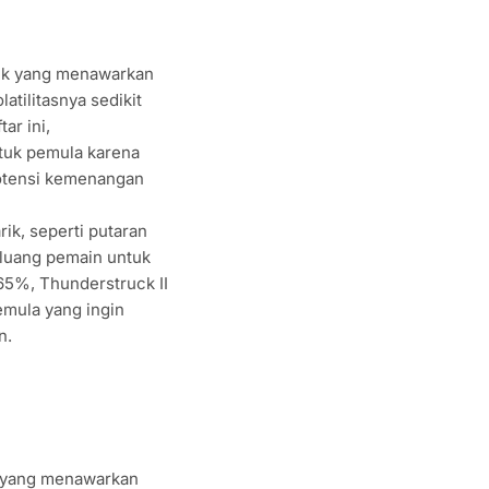
dik yang menawarkan
atilitasnya sedikit
ar ini,
ntuk pemula karena
otensi kemenangan
rik, seperti putaran
eluang pemain untuk
5%, Thunderstruck II
emula yang ingin
n.
is yang menawarkan