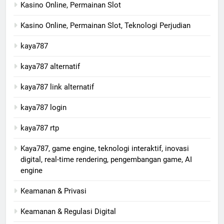
Kasino Online, Permainan Slot
Kasino Online, Permainan Slot, Teknologi Perjudian
kaya787
kaya787 alternatif
kaya787 link alternatif
kaya787 login
kaya787 rtp
Kaya787, game engine, teknologi interaktif, inovasi
digital, real-time rendering, pengembangan game, AI
engine
Keamanan & Privasi
Keamanan & Regulasi Digital