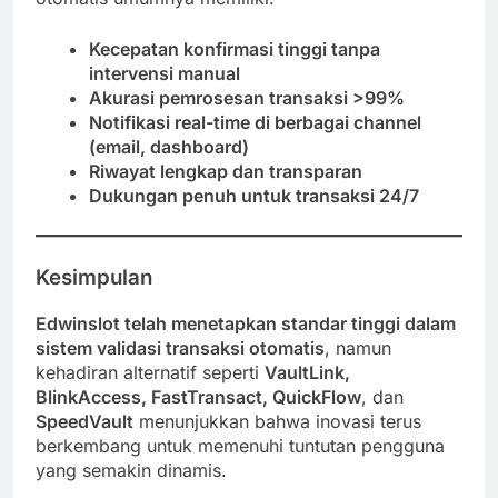
Kecepatan konfirmasi tinggi tanpa
intervensi manual
Akurasi pemrosesan transaksi >99%
Notifikasi real-time di berbagai channel
(email, dashboard)
Riwayat lengkap dan transparan
Dukungan penuh untuk transaksi 24/7
Kesimpulan
Edwinslot telah menetapkan standar tinggi dalam
sistem validasi transaksi otomatis
, namun
kehadiran alternatif seperti
VaultLink,
BlinkAccess, FastTransact, QuickFlow
, dan
SpeedVault
menunjukkan bahwa inovasi terus
berkembang untuk memenuhi tuntutan pengguna
yang semakin dinamis.