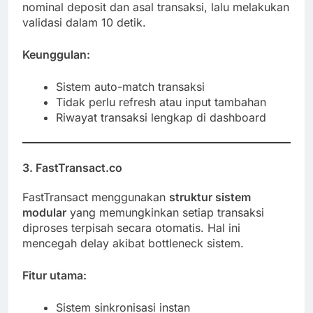
nominal deposit dan asal transaksi, lalu melakukan
validasi dalam 10 detik.
Keunggulan:
Sistem auto-match transaksi
Tidak perlu refresh atau input tambahan
Riwayat transaksi lengkap di dashboard
3. FastTransact.co
FastTransact menggunakan
struktur sistem
modular
yang memungkinkan setiap transaksi
diproses terpisah secara otomatis. Hal ini
mencegah delay akibat bottleneck sistem.
Fitur utama:
Sistem sinkronisasi instan