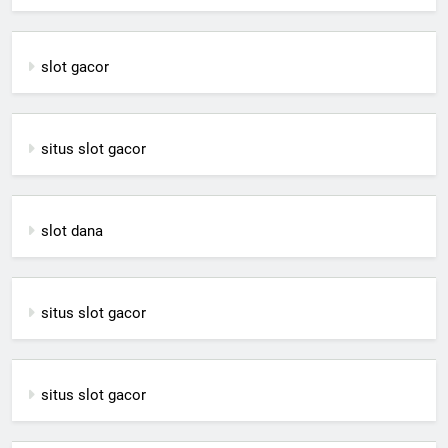
slot gacor
situs slot gacor
slot dana
situs slot gacor
situs slot gacor