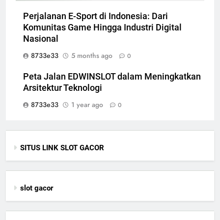
Perjalanan E-Sport di Indonesia: Dari
Komunitas Game Hingga Industri Digital
Nasional
8733e33
5 months ago
0
Peta Jalan EDWINSLOT dalam Meningkatkan
Arsitektur Teknologi
8733e33
1 year ago
0
SITUS LINK SLOT GACOR
slot gacor