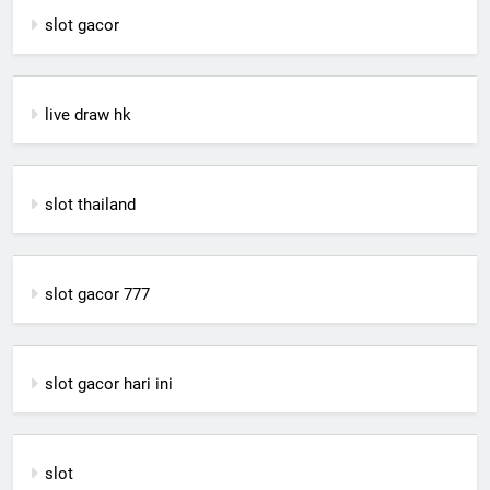
slot gacor
live draw hk
slot thailand
slot gacor 777
slot gacor hari ini
slot