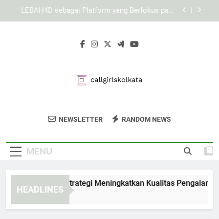
Skip
Cara Menjelajahi KAYA787 dengan Lebih Cepat
to
dan Terarah
content
KAYA787 dan Pengembangan Sistem Digital yang
Berorientasi pada Pengguna
EDWINSLOT dan Strategi Meningkatkan Kualitas
Pengalaman Pengguna
LEBAH4D sebagai Platform yang Berfokus pada
Kemudahan Pengguna Modern
Cara Menjelajahi KAYA787 dengan Lebih Cepat
dan Terarah
Call Girls Kolkata
Dapatkan Layanan Panggilan Profesional
KAYA787 dan Pengembangan Sistem Digital yang
NEWSLETTER
RANDOM NEWS
Berorientasi pada Pengguna
Di Kolkata. Layanan Terpercaya Untuk
Kebutuhan Hiburan Dewasa.
MENU
WINSLOT dan Strategi Meningkatkan Kualitas Pengalaman P
HEADLINES
eeks Ago