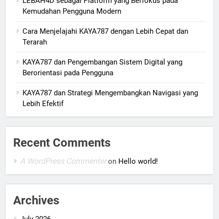
LEBAH4D sebagai Platform yang Berfokus pada
Kemudahan Pengguna Modern
Cara Menjelajahi KAYA787 dengan Lebih Cepat dan
Terarah
KAYA787 dan Pengembangan Sistem Digital yang
Berorientasi pada Pengguna
KAYA787 dan Strategi Mengembangkan Navigasi yang
Lebih Efektif
Recent Comments
A WordPress Commenter
on
Hello world!
Archives
July 2026