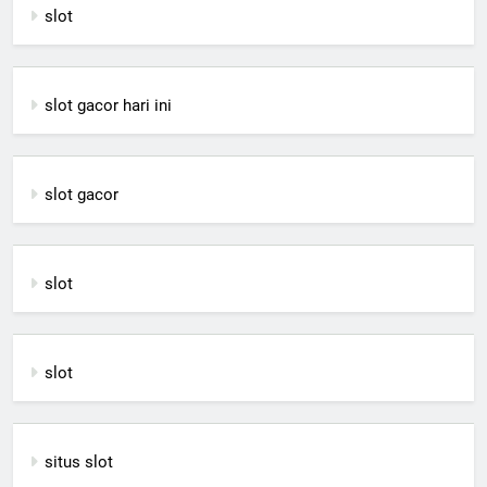
slot
slot gacor hari ini
slot gacor
slot
slot
situs slot