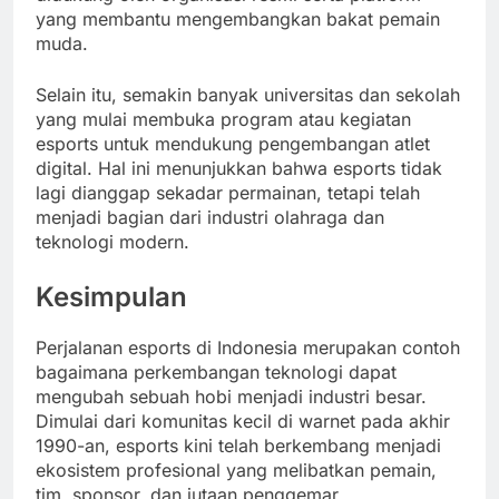
yang membantu mengembangkan bakat pemain
muda.
Selain itu, semakin banyak universitas dan sekolah
yang mulai membuka program atau kegiatan
esports untuk mendukung pengembangan atlet
digital. Hal ini menunjukkan bahwa esports tidak
lagi dianggap sekadar permainan, tetapi telah
menjadi bagian dari industri olahraga dan
teknologi modern.
Kesimpulan
Perjalanan esports di Indonesia merupakan contoh
bagaimana perkembangan teknologi dapat
mengubah sebuah hobi menjadi industri besar.
Dimulai dari komunitas kecil di warnet pada akhir
1990-an, esports kini telah berkembang menjadi
ekosistem profesional yang melibatkan pemain,
tim, sponsor, dan jutaan penggemar.