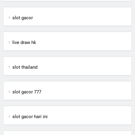
slot gacor
live draw hk
slot thailand
slot gacor 777
slot gacor hari ini