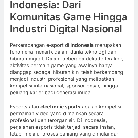
Indonesia: Dari
Komunitas Game Hingga
Industri Digital Nasional
Perkembangan
e-sport di Indonesia
merupakan
fenomena menarik dalam dunia teknologi dan
hiburan digital. Dalam beberapa dekade terakhir,
aktivitas bermain game yang awalnya hanya
dianggap sebagai hiburan kini telah berkembang
menjadi industri profesional yang melibatkan
kompetisi internasional, sponsor besar, hingga
peluang karier bagi generasi muda.
Esports atau
electronic sports
adalah kompetisi
permainan video yang dimainkan secara
profesional dan terorganisir. Di Indonesia,
perjalanan esports tidak terjadi secara instan,
tetapi melalui proses panjang yang dimulai dari