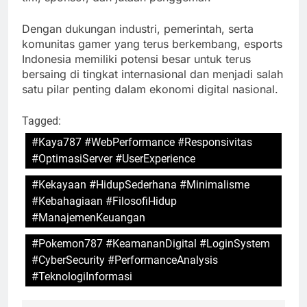
Dengan dukungan industri, pemerintah, serta
komunitas gamer yang terus berkembang, esports
Indonesia memiliki potensi besar untuk terus
bersaing di tingkat internasional dan menjadi salah
satu pilar penting dalam ekonomi digital nasional.
Tagged:
#Kaya787 #WebPerformance #Responsivitas
#OptimasiServer #UserExperience
#Kekayaan #HidupSederhana #Minimalisme
#Kebahagiaan #FilosofiHidup
#ManajemenKeuangan
#Pokemon787 #KeamananDigital #LoginSystem
#CyberSecurity #PerformanceAnalysis
#TeknologiInformasi