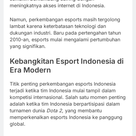
meningkatnya akses internet di Indonesia.
Namun, perkembangan esports masih tergolong
lambat karena keterbatasan teknologi dan
dukungan industri. Baru pada pertengahan tahun
2010-an, esports mulai mengalami pertumbuhan
yang signifikan.
Kebangkitan Esport Indonesia di
Era Modern
Titik penting perkembangan esports Indonesia
terjadi ketika tim Indonesia mulai tampil dalam
kompetisi internasional. Salah satu momen penting
adalah ketika tim Indonesia berpartisipasi dalam
turnamen dunia
Dota 2
, yang membantu
memperkenalkan esports Indonesia ke panggung
global.