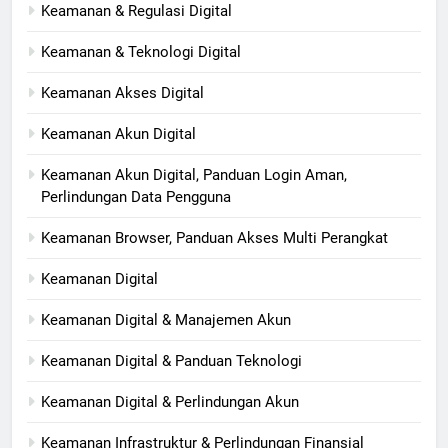
Keamanan & Regulasi Digital
Keamanan & Teknologi Digital
Keamanan Akses Digital
Keamanan Akun Digital
Keamanan Akun Digital, Panduan Login Aman,
Perlindungan Data Pengguna
Keamanan Browser, Panduan Akses Multi Perangkat
Keamanan Digital
Keamanan Digital & Manajemen Akun
Keamanan Digital & Panduan Teknologi
Keamanan Digital & Perlindungan Akun
Keamanan Infrastruktur & Perlindungan Finansial