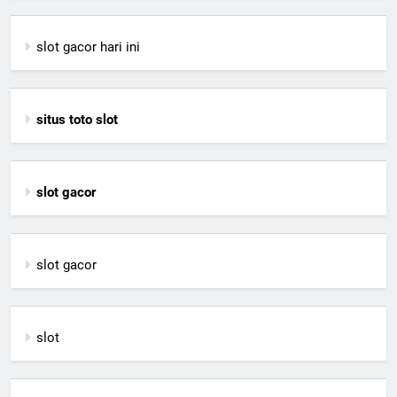
slot gacor hari ini
situs toto slot
slot gacor
slot gacor
slot