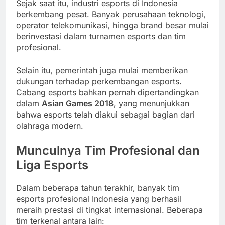
Sejak saat itu, industri esports di Indonesia
berkembang pesat. Banyak perusahaan teknologi,
operator telekomunikasi, hingga brand besar mulai
berinvestasi dalam turnamen esports dan tim
profesional.
Selain itu, pemerintah juga mulai memberikan
dukungan terhadap perkembangan esports.
Cabang esports bahkan pernah dipertandingkan
dalam
Asian Games 2018
, yang menunjukkan
bahwa esports telah diakui sebagai bagian dari
olahraga modern.
Munculnya Tim Profesional dan
Liga Esports
Dalam beberapa tahun terakhir, banyak tim
esports profesional Indonesia yang berhasil
meraih prestasi di tingkat internasional. Beberapa
tim terkenal antara lain: