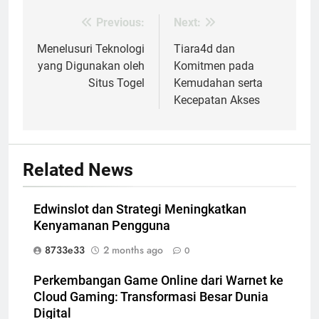
Previous:
Next:
Post
navigation
Menelusuri Teknologi
Tiara4d dan
yang Digunakan oleh
Komitmen pada
Situs Togel
Kemudahan serta
Kecepatan Akses
Related News
Edwinslot dan Strategi Meningkatkan
Kenyamanan Pengguna
8733e33
2 months ago
0
Perkembangan Game Online dari Warnet ke
Cloud Gaming: Transformasi Besar Dunia
Digital