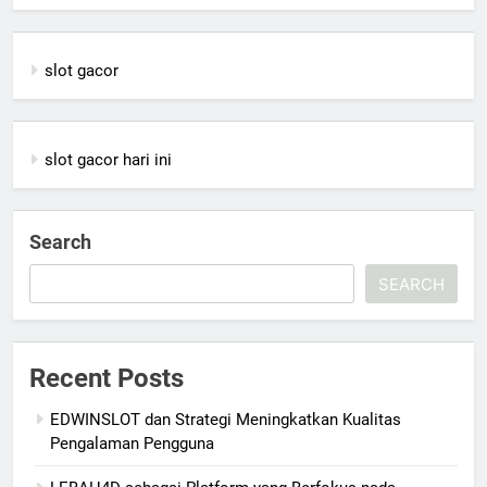
slot gacor
slot gacor hari ini
Search
SEARCH
Recent Posts
EDWINSLOT dan Strategi Meningkatkan Kualitas
Pengalaman Pengguna