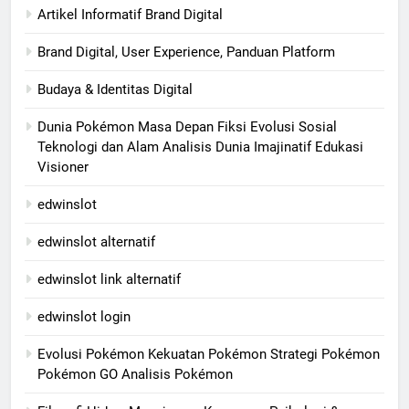
Artikel Informatif Brand Digital
Brand Digital, User Experience, Panduan Platform
Budaya & Identitas Digital
Dunia Pokémon Masa Depan Fiksi Evolusi Sosial
Teknologi dan Alam Analisis Dunia Imajinatif Edukasi
Visioner
edwinslot
edwinslot alternatif
edwinslot link alternatif
edwinslot login
Evolusi Pokémon Kekuatan Pokémon Strategi Pokémon
Pokémon GO Analisis Pokémon