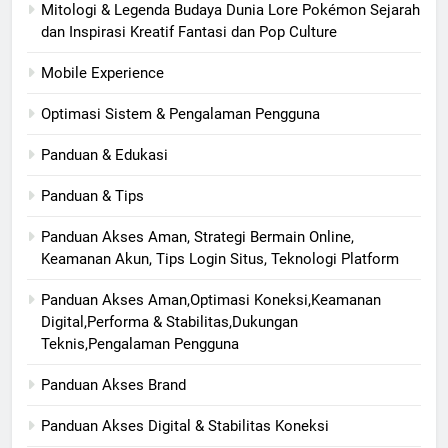
Mitologi & Legenda Budaya Dunia Lore Pokémon Sejarah
dan Inspirasi Kreatif Fantasi dan Pop Culture
Mobile Experience
Optimasi Sistem & Pengalaman Pengguna
Panduan & Edukasi
Panduan & Tips
Panduan Akses Aman, Strategi Bermain Online,
Keamanan Akun, Tips Login Situs, Teknologi Platform
Panduan Akses Aman,Optimasi Koneksi,Keamanan
Digital,Performa & Stabilitas,Dukungan
Teknis,Pengalaman Pengguna
Panduan Akses Brand
Panduan Akses Digital & Stabilitas Koneksi