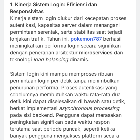
1. Kinerja Sistem Login: Efisiensi dan
Responsivitas
Kinerja sistem login diukur dari kecepatan proses
autentikasi, kapasitas server dalam menangani
permintaan serentak, serta stabilitas saat terjadi
lonjakan trafik. Tahun ini,
pokemon787
berhasil
meningkatkan performa login secara signifikan
dengan penerapan arsitektur
microservices
dan
teknologi
load balancing
dinamis.
Sistem login kini mampu memproses ribuan
permintaan login per detik tanpa menimbulkan
penurunan performa. Proses autentikasi yang
sebelumnya membutuhkan waktu rata-rata dua
detik kini dapat diselesaikan di bawah satu detik,
berkat implementasi
asynchronous processing
pada sisi backend. Pengguna dapat merasakan
peningkatan signifikan pada waktu respon
terutama saat periode puncak, seperti ketika
banyak pengguna mengakses platform secara