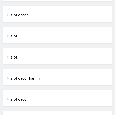
slot gacor
slot
slot
slot gacor hari ini
slot gacor