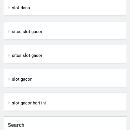
slot dana
situs slot gacor
situs slot gacor
slot gacor
slot gacor hari ini
Search