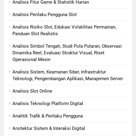
Analisis Fitur Game & Statistik Harian
Analisis Perilaku Pengguna Slot
Analisis Risiko Slot, Edukasi Volatilitas Permainan,
Panduan Slot Realistis
Analisis Simbol Tengah, Studi Pola Putaran, Observasi
Dinamika Reel, Evaluasi Struktur Visual, Riset
Operasional Mesin
Analisis Sistem, Keamanan Siber, Infrastruktur
Teknologi, Pengembangan Aplikasi, Manajemen Server
Analisis Slot Online
Analisis Teknologi Platform Digital
Analitik Trafik & Perilaku Pengguna
Arsitektur Sistem & Interaksi Digital