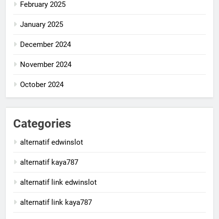
February 2025
January 2025
December 2024
November 2024
October 2024
Categories
alternatif edwinslot
alternatif kaya787
alternatif link edwinslot
alternatif link kaya787