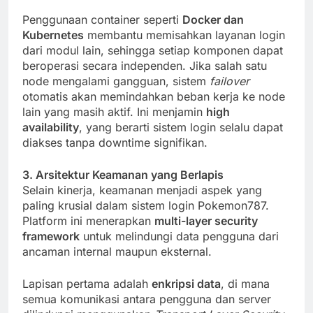
Penggunaan container seperti
Docker dan
Kubernetes
membantu memisahkan layanan login
dari modul lain, sehingga setiap komponen dapat
beroperasi secara independen. Jika salah satu
node mengalami gangguan, sistem
failover
otomatis akan memindahkan beban kerja ke node
lain yang masih aktif. Ini menjamin
high
availability
, yang berarti sistem login selalu dapat
diakses tanpa downtime signifikan.
3. Arsitektur Keamanan yang Berlapis
Selain kinerja, keamanan menjadi aspek yang
paling krusial dalam sistem login Pokemon787.
Platform ini menerapkan
multi-layer security
framework
untuk melindungi data pengguna dari
ancaman internal maupun eksternal.
Lapisan pertama adalah
enkripsi data
, di mana
semua komunikasi antara pengguna dan server