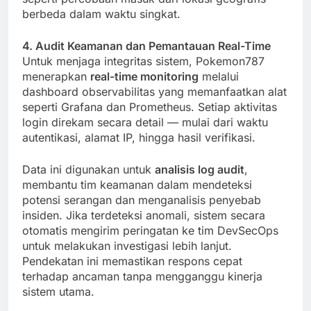
berbeda dalam waktu singkat.
4. Audit Keamanan dan Pemantauan Real-Time
Untuk menjaga integritas sistem, Pokemon787
menerapkan
real-time monitoring
melalui
dashboard observabilitas yang memanfaatkan alat
seperti Grafana dan Prometheus. Setiap aktivitas
login direkam secara detail — mulai dari waktu
autentikasi, alamat IP, hingga hasil verifikasi.
Data ini digunakan untuk
analisis log audit
,
membantu tim keamanan dalam mendeteksi
potensi serangan dan menganalisis penyebab
insiden. Jika terdeteksi anomali, sistem secara
otomatis mengirim peringatan ke tim DevSecOps
untuk melakukan investigasi lebih lanjut.
Pendekatan ini memastikan respons cepat
terhadap ancaman tanpa mengganggu kinerja
sistem utama.