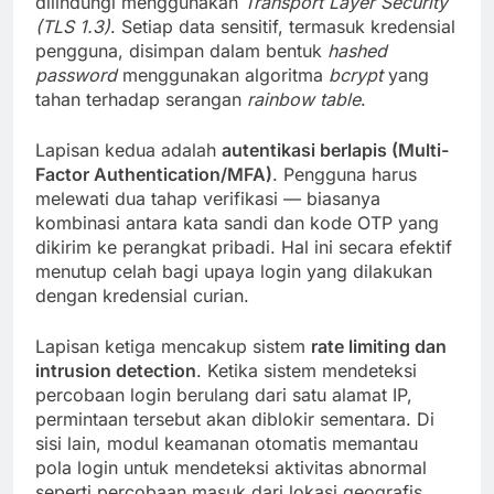
dilindungi menggunakan
Transport Layer Security
(TLS 1.3)
. Setiap data sensitif, termasuk kredensial
pengguna, disimpan dalam bentuk
hashed
password
menggunakan algoritma
bcrypt
yang
tahan terhadap serangan
rainbow table
.
Lapisan kedua adalah
autentikasi berlapis (Multi-
Factor Authentication/MFA)
. Pengguna harus
melewati dua tahap verifikasi — biasanya
kombinasi antara kata sandi dan kode OTP yang
dikirim ke perangkat pribadi. Hal ini secara efektif
menutup celah bagi upaya login yang dilakukan
dengan kredensial curian.
Lapisan ketiga mencakup sistem
rate limiting dan
intrusion detection
. Ketika sistem mendeteksi
percobaan login berulang dari satu alamat IP,
permintaan tersebut akan diblokir sementara. Di
sisi lain, modul keamanan otomatis memantau
pola login untuk mendeteksi aktivitas abnormal
seperti percobaan masuk dari lokasi geografis