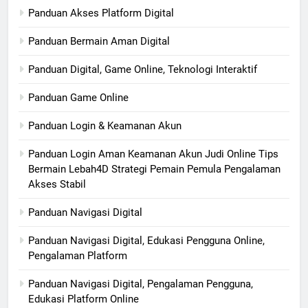
Panduan Akses Platform Digital
Panduan Bermain Aman Digital
Panduan Digital, Game Online, Teknologi Interaktif
Panduan Game Online
Panduan Login & Keamanan Akun
Panduan Login Aman Keamanan Akun Judi Online Tips
Bermain Lebah4D Strategi Pemain Pemula Pengalaman
Akses Stabil
Panduan Navigasi Digital
Panduan Navigasi Digital, Edukasi Pengguna Online,
Pengalaman Platform
Panduan Navigasi Digital, Pengalaman Pengguna,
Edukasi Platform Online