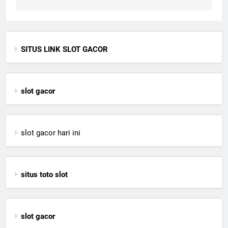
SITUS LINK SLOT GACOR
slot gacor
slot gacor hari ini
situs toto slot
slot gacor