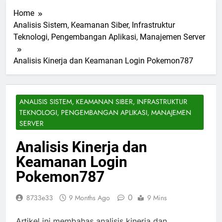
Home
Analisis Sistem, Keamanan Siber, Infrastruktur
Teknologi, Pengembangan Aplikasi, Manajemen Server
Analisis Kinerja dan Keamanan Login Pokemon787
ANALISIS SISTEM, KEAMANAN SIBER, INFRASTRUKTUR
TEKNOLOGI, PENGEMBANGAN APLIKASI, MANAJEMEN
SERVER
Analisis Kinerja dan
Keamanan Login
Pokemon787
0
8733e33
9 Months Ago
9 Mins
Artikel ini membahas analisis kinerja dan