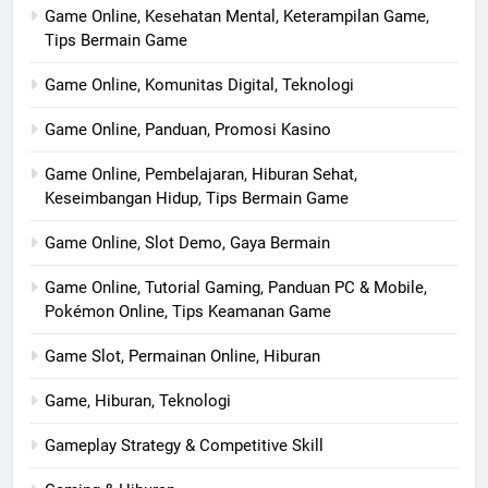
Game Online, Kesehatan Mental, Keterampilan Game,
Tips Bermain Game
Game Online, Komunitas Digital, Teknologi
Game Online, Panduan, Promosi Kasino
Game Online, Pembelajaran, Hiburan Sehat,
Keseimbangan Hidup, Tips Bermain Game
Game Online, Slot Demo, Gaya Bermain
Game Online, Tutorial Gaming, Panduan PC & Mobile,
Pokémon Online, Tips Keamanan Game
Game Slot, Permainan Online, Hiburan
Game, Hiburan, Teknologi
Gameplay Strategy & Competitive Skill