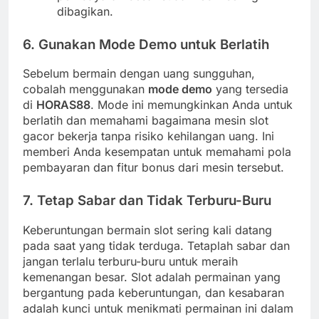
dibagikan.
6. Gunakan Mode Demo untuk Berlatih
Sebelum bermain dengan uang sungguhan,
cobalah menggunakan
mode demo
yang tersedia
di
HORAS88
. Mode ini memungkinkan Anda untuk
berlatih dan memahami bagaimana mesin slot
gacor bekerja tanpa risiko kehilangan uang. Ini
memberi Anda kesempatan untuk memahami pola
pembayaran dan fitur bonus dari mesin tersebut.
7. Tetap Sabar dan Tidak Terburu-Buru
Keberuntungan bermain slot sering kali datang
pada saat yang tidak terduga. Tetaplah sabar dan
jangan terlalu terburu-buru untuk meraih
kemenangan besar. Slot adalah permainan yang
bergantung pada keberuntungan, dan kesabaran
adalah kunci untuk menikmati permainan ini dalam