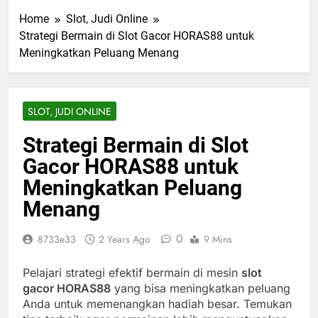
Home
Slot, Judi Online
Strategi Bermain di Slot Gacor HORAS88 untuk
Meningkatkan Peluang Menang
SLOT, JUDI ONLINE
Strategi Bermain di Slot
Gacor HORAS88 untuk
Meningkatkan Peluang
Menang
0
8733e33
2 Years Ago
9 Mins
Pelajari strategi efektif bermain di mesin
slot
gacor HORAS88
yang bisa meningkatkan peluang
Anda untuk memenangkan hadiah besar. Temukan