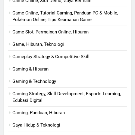
Game Online, Slot Demo, Gaya Bermain
Game Online, Tutorial Gaming, Panduan PC & Mobile,
Pokémon Online, Tips Keamanan Game
Game Slot, Permainan Online, Hiburan
Game, Hiburan, Teknologi
Gameplay Strategy & Competitive Skill
Gaming & Hiburan
Gaming & Technology
Gaming Strategy, Skill Development, Esports Learning,
Edukasi Digital
Gaming, Panduan, Hiburan
Gaya Hidup & Teknologi