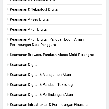
Keamanan & Teknologi Digital
Keamanan Akses Digital
Keamanan Akun Digital
Keamanan Akun Digital, Panduan Login Aman,
Perlindungan Data Pengguna
Keamanan Browser, Panduan Akses Multi Perangkat
Keamanan Digital
Keamanan Digital & Manajemen Akun
Keamanan Digital & Panduan Teknologi
Keamanan Digital & Perlindungan Akun
Keamanan Infrastruktur & Perlindungan Finansial