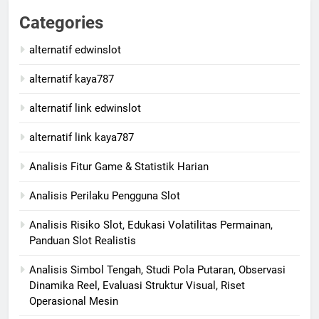
Categories
alternatif edwinslot
alternatif kaya787
alternatif link edwinslot
alternatif link kaya787
Analisis Fitur Game & Statistik Harian
Analisis Perilaku Pengguna Slot
Analisis Risiko Slot, Edukasi Volatilitas Permainan,
Panduan Slot Realistis
Analisis Simbol Tengah, Studi Pola Putaran, Observasi
Dinamika Reel, Evaluasi Struktur Visual, Riset
Operasional Mesin