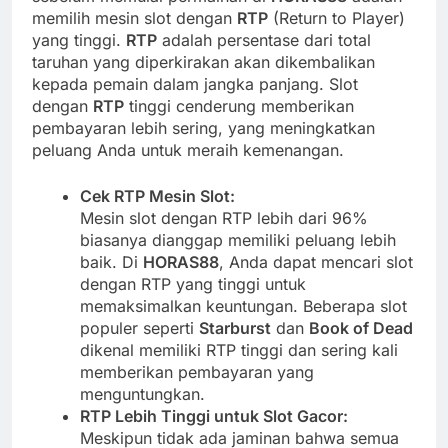
memilih mesin slot dengan
RTP
(Return to Player)
yang tinggi.
RTP
adalah persentase dari total
taruhan yang diperkirakan akan dikembalikan
kepada pemain dalam jangka panjang. Slot
dengan
RTP
tinggi cenderung memberikan
pembayaran lebih sering, yang meningkatkan
peluang Anda untuk meraih kemenangan.
Cek RTP Mesin Slot:
Mesin slot dengan RTP lebih dari 96%
biasanya dianggap memiliki peluang lebih
baik. Di
HORAS88
, Anda dapat mencari slot
dengan RTP yang tinggi untuk
memaksimalkan keuntungan. Beberapa slot
populer seperti
Starburst
dan
Book of Dead
dikenal memiliki RTP tinggi dan sering kali
memberikan pembayaran yang
menguntungkan.
RTP Lebih Tinggi untuk Slot Gacor:
Meskipun tidak ada jaminan bahwa semua