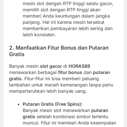
mesin slot dengan RTP tinggi selalu gacor,
memilih slot dengan RTP tinggi akan
memberi Anda keuntungan dalam jangka
panjang. Hal ini karena mesin tersebut
memberikan pembayaran lebih sering dan
lebih konsisten.
2. Manfaatkan Fitur Bonus dan Putaran
Gratis
Banyak mesin
slot gacor
di
HORAS88
menawarkan berbagai
fitur bonus
dan
putaran
gratis
. Fitur-fitur ini bisa memberi peluang
tambahan untuk meraih kemenangan tanpa perlu
mempertaruhkan lebih banyak uang.
Putaran Gratis (Free Spins):
Banyak mesin slot menawarkan
putaran
gratis
setelah kombinasi simbol tertentu
muncul. Fitur ini memberi Anda kesempatan