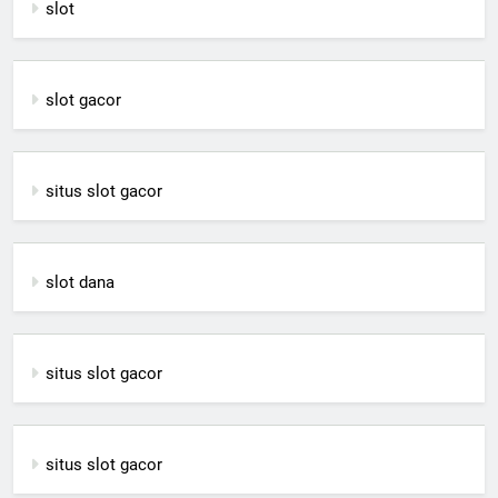
slot
slot gacor
situs slot gacor
slot dana
situs slot gacor
situs slot gacor