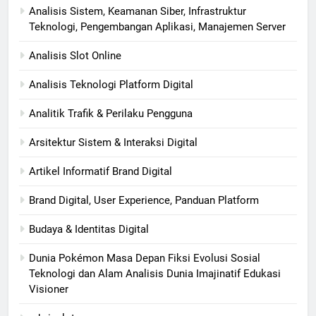
Analisis Sistem, Keamanan Siber, Infrastruktur
Teknologi, Pengembangan Aplikasi, Manajemen Server
Analisis Slot Online
Analisis Teknologi Platform Digital
Analitik Trafik & Perilaku Pengguna
Arsitektur Sistem & Interaksi Digital
Artikel Informatif Brand Digital
Brand Digital, User Experience, Panduan Platform
Budaya & Identitas Digital
Dunia Pokémon Masa Depan Fiksi Evolusi Sosial
Teknologi dan Alam Analisis Dunia Imajinatif Edukasi
Visioner