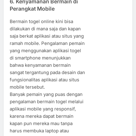
6.
Kenyamanan Bermain di
Perangkat Mobile
Bermain togel online kini bisa
dilakukan di mana saja dan kapan
saja berkat aplikasi atau situs yang
ramah mobile. Pengalaman pemain
yang menggunakan aplikasi togel
di smartphone menunjukkan
bahwa kenyamanan bermain
sangat tergantung pada desain dan
fungsionalitas aplikasi atau situs
mobile tersebut.
Banyak pemain yang puas dengan
pengalaman bermain togel melalui
aplikasi mobile yang responsif,
karena mereka dapat bermain
kapan pun mereka mau tanpa
harus membuka laptop atau