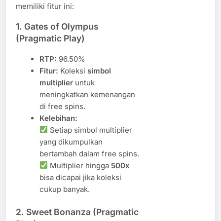
memiliki fitur ini:
1. Gates of Olympus
(Pragmatic Play)
RTP:
96.50%
Fitur:
Koleksi
simbol
multiplier
untuk
meningkatkan kemenangan
di free spins.
Kelebihan:
Setiap simbol multiplier
yang dikumpulkan
bertambah dalam free spins.
Multiplier hingga
500x
bisa dicapai jika koleksi
cukup banyak.
2. Sweet Bonanza (Pragmatic