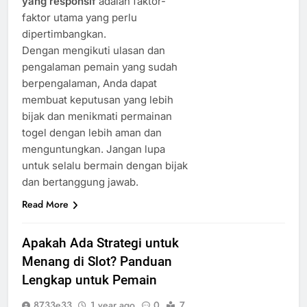
yang responsif
adalah faktor-
faktor utama yang perlu
dipertimbangkan.
Dengan mengikuti ulasan dan
pengalaman pemain yang sudah
berpengalaman, Anda dapat
membuat keputusan yang lebih
bijak dan menikmati permainan
togel dengan lebih aman dan
menguntungkan. Jangan lupa
untuk selalu bermain dengan bijak
dan bertanggung jawab.
Read More
Apakah Ada Strategi untuk
Menang di Slot? Panduan
Lengkap untuk Pemain
8733e33
1 year ago
0
7