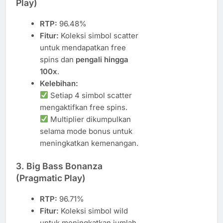
Play)
RTP:
96.48%
Fitur:
Koleksi simbol scatter
untuk mendapatkan free
spins dan
pengali hingga
100x
.
Kelebihan:
Setiap 4 simbol scatter
mengaktifkan free spins.
Multiplier dikumpulkan
selama mode bonus untuk
meningkatkan kemenangan.
3. Big Bass Bonanza
(Pragmatic Play)
RTP:
96.71%
Fitur:
Koleksi simbol wild
untuk meningkatkan jumlah