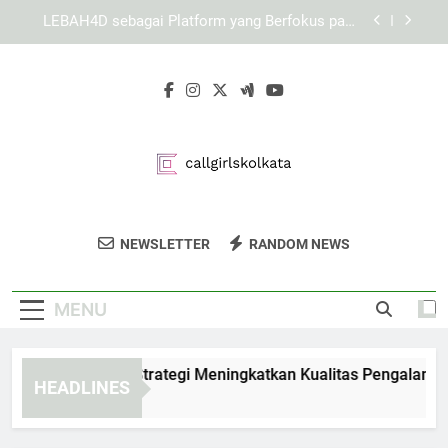
Skip
Cara Menjelajahi KAYA787 dengan Lebih Cepat
to
dan Terarah
content
KAYA787 dan Pengembangan Sistem Digital yang
Berorientasi pada Pengguna
EDWINSLOT dan Strategi Meningkatkan Kualitas
Pengalaman Pengguna
LEBAH4D sebagai Platform yang Berfokus pada
Kemudahan Pengguna Modern
Cara Menjelajahi KAYA787 dengan Lebih Cepat
dan Terarah
Call Girls Kolkata
Dapatkan Layanan Panggilan Profesional
KAYA787 dan Pengembangan Sistem Digital yang
NEWSLETTER
RANDOM NEWS
Berorientasi pada Pengguna
Di Kolkata. Layanan Terpercaya Untuk
Kebutuhan Hiburan Dewasa.
MENU
DWINSLOT dan Strategi Meningkatkan Kualitas Pengalaman 
HEADLINES
Weeks Ago