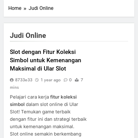
Home
Judi Online
Judi Online
Slot dengan Fitur Koleksi
Simbol untuk Kemenangan
Maksimal di Ular Slot
8733e33
1 year ago
0
7
mins
Pelajari cara kerja
fitur koleksi
simbol
dalam slot online di Ular
Slot! Temukan game terbaik
dengan fitur ini dan strategi terbaik
untuk kemenangan maksimal.
Slot online semakin berkembang