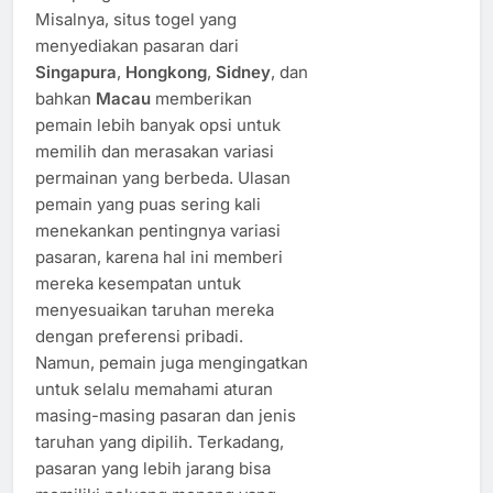
Misalnya, situs togel yang
menyediakan pasaran dari
Singapura
,
Hongkong
,
Sidney
, dan
bahkan
Macau
memberikan
pemain lebih banyak opsi untuk
memilih dan merasakan variasi
permainan yang berbeda. Ulasan
pemain yang puas sering kali
menekankan pentingnya variasi
pasaran, karena hal ini memberi
mereka kesempatan untuk
menyesuaikan taruhan mereka
dengan preferensi pribadi.
Namun, pemain juga mengingatkan
untuk selalu memahami aturan
masing-masing pasaran dan jenis
taruhan yang dipilih. Terkadang,
pasaran yang lebih jarang bisa