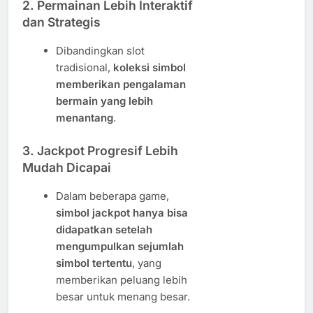
2. Permainan Lebih Interaktif
dan Strategis
Dibandingkan slot
tradisional,
koleksi simbol
memberikan pengalaman
bermain yang lebih
menantang
.
3. Jackpot Progresif Lebih
Mudah Dicapai
Dalam beberapa game,
simbol jackpot hanya bisa
didapatkan setelah
mengumpulkan sejumlah
simbol tertentu
, yang
memberikan peluang lebih
besar untuk menang besar.