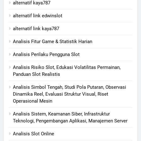
alternatif kaya787
alternatif link edwinslot
alternatif link kaya787
Analisis Fitur Game & Statistik Harian
Analisis Perilaku Pengguna Slot
Analisis Risiko Slot, Edukasi Volatilitas Permainan,
Panduan Slot Realistis
Analisis Simbol Tengah, Studi Pola Putaran, Observasi
Dinamika Reel, Evaluasi Struktur Visual, Riset
Operasional Mesin
Analisis Sistem, Keamanan Siber, Infrastruktur
Teknologi, Pengembangan Aplikasi, Manajemen Server
Analisis Slot Online