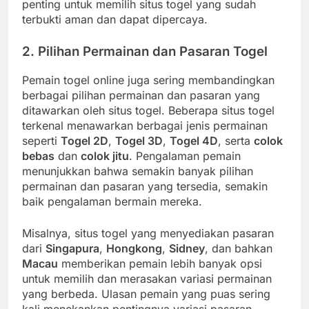
penting untuk memilih situs togel yang sudah
terbukti aman dan dapat dipercaya.
2.
Pilihan Permainan dan Pasaran Togel
Pemain togel online juga sering membandingkan
berbagai pilihan permainan dan pasaran yang
ditawarkan oleh situs togel. Beberapa situs togel
terkenal menawarkan berbagai jenis permainan
seperti
Togel 2D
,
Togel 3D
,
Togel 4D
, serta
colok
bebas
dan
colok jitu
. Pengalaman pemain
menunjukkan bahwa semakin banyak pilihan
permainan dan pasaran yang tersedia, semakin
baik pengalaman bermain mereka.
Misalnya, situs togel yang menyediakan pasaran
dari
Singapura
,
Hongkong
,
Sidney
, dan bahkan
Macau
memberikan pemain lebih banyak opsi
untuk memilih dan merasakan variasi permainan
yang berbeda. Ulasan pemain yang puas sering
kali menekankan pentingnya variasi pasaran,