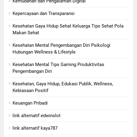
Kemudahan dan Pengalaman Digital
Kepercayaan dan Transparansi
Kesehatan Gaya Hidup Sehat Keluarga Tips Sehat Pola
Makan Sehat
Kesehatan Mental Pengembangan Diri Psikologi
Hubungan Wellness & Lifestyle
Kesehatan Mental Tips Gaming Produktivitas
Pengembangan Diri
Kesehatan, Gaya Hidup, Edukasi Publik, Wellness,
Kebiasaan Positif
Keuangan Pribadi
link alternatif edwinslot
link alternatif kaya787