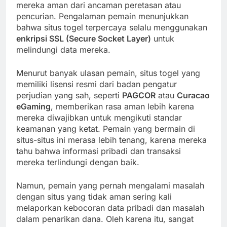
mereka aman dari ancaman peretasan atau
pencurian. Pengalaman pemain menunjukkan
bahwa situs togel terpercaya selalu menggunakan
enkripsi SSL (Secure Socket Layer)
untuk
melindungi data mereka.
Menurut banyak ulasan pemain, situs togel yang
memiliki lisensi resmi dari badan pengatur
perjudian yang sah, seperti
PAGCOR
atau
Curacao
eGaming
, memberikan rasa aman lebih karena
mereka diwajibkan untuk mengikuti standar
keamanan yang ketat. Pemain yang bermain di
situs-situs ini merasa lebih tenang, karena mereka
tahu bahwa informasi pribadi dan transaksi
mereka terlindungi dengan baik.
Namun, pemain yang pernah mengalami masalah
dengan situs yang tidak aman sering kali
melaporkan kebocoran data pribadi dan masalah
dalam penarikan dana. Oleh karena itu, sangat