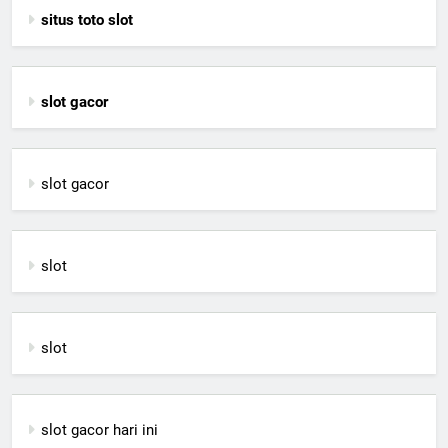
situs toto slot
slot gacor
slot gacor
slot
slot
slot gacor hari ini