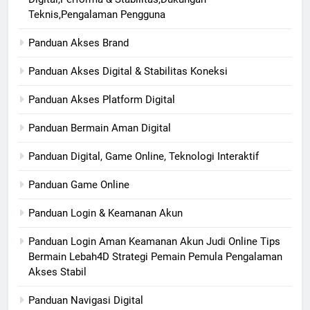
Teknis,Pengalaman Pengguna
Panduan Akses Brand
Panduan Akses Digital & Stabilitas Koneksi
Panduan Akses Platform Digital
Panduan Bermain Aman Digital
Panduan Digital, Game Online, Teknologi Interaktif
Panduan Game Online
Panduan Login & Keamanan Akun
Panduan Login Aman Keamanan Akun Judi Online Tips
Bermain Lebah4D Strategi Pemain Pemula Pengalaman
Akses Stabil
Panduan Navigasi Digital