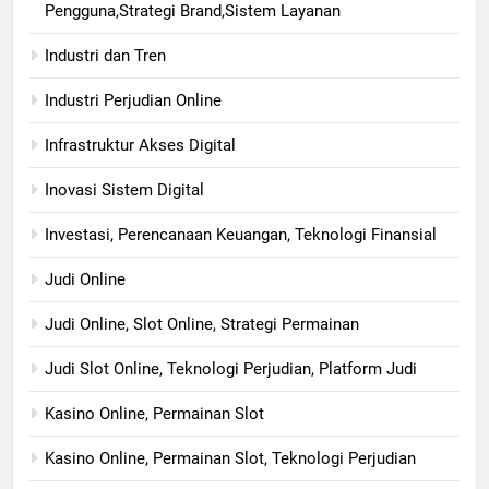
Pengguna,Strategi Brand,Sistem Layanan
Industri dan Tren
Industri Perjudian Online
Infrastruktur Akses Digital
Inovasi Sistem Digital
Investasi, Perencanaan Keuangan, Teknologi Finansial
Judi Online
Judi Online, Slot Online, Strategi Permainan
Judi Slot Online, Teknologi Perjudian, Platform Judi
Kasino Online, Permainan Slot
Kasino Online, Permainan Slot, Teknologi Perjudian