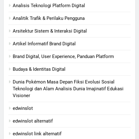
Analisis Teknologi Platform Digital
Analitik Trafik & Perilaku Pengguna
Arsitektur Sistem & Interaksi Digital
Artikel Informatif Brand Digital
Brand Digital, User Experience, Panduan Platform
Budaya & Identitas Digital
Dunia Pokémon Masa Depan Fiksi Evolusi Sosial
Teknologi dan Alam Analisis Dunia Imajinatif Edukasi
Visioner
edwinslot
edwinslot alternatif
edwinslot link alternatif