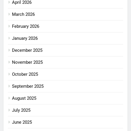
April 2026
March 2026
February 2026
January 2026
December 2025
November 2025
October 2025
September 2025
August 2025
July 2025
June 2025