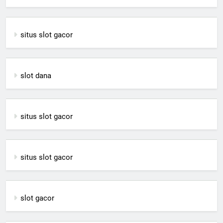
situs slot gacor
slot dana
situs slot gacor
situs slot gacor
slot gacor