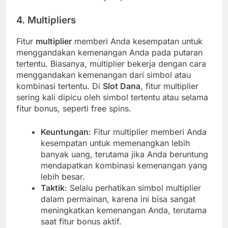
4.
Multipliers
Fitur
multiplier
memberi Anda kesempatan untuk
menggandakan kemenangan Anda pada putaran
tertentu. Biasanya, multiplier bekerja dengan cara
menggandakan kemenangan dari simbol atau
kombinasi tertentu. Di
Slot Dana
, fitur multiplier
sering kali dipicu oleh simbol tertentu atau selama
fitur bonus, seperti free spins.
Keuntungan
: Fitur multiplier memberi Anda
kesempatan untuk memenangkan lebih
banyak uang, terutama jika Anda beruntung
mendapatkan kombinasi kemenangan yang
lebih besar.
Taktik
: Selalu perhatikan simbol multiplier
dalam permainan, karena ini bisa sangat
meningkatkan kemenangan Anda, terutama
saat fitur bonus aktif.