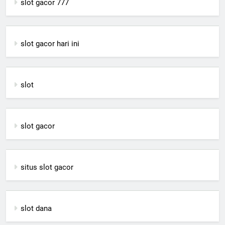
slot gacor 777
slot gacor hari ini
slot
slot gacor
situs slot gacor
slot dana