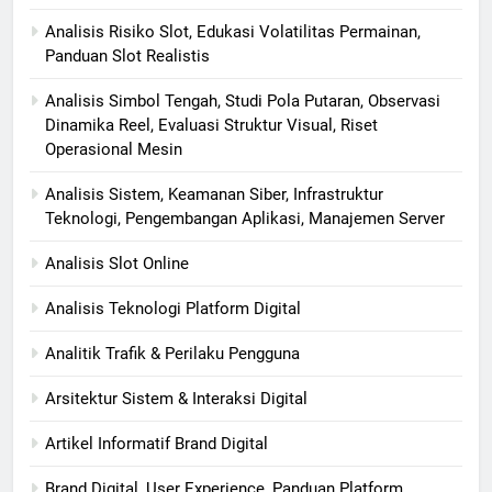
Analisis Risiko Slot, Edukasi Volatilitas Permainan,
Panduan Slot Realistis
Analisis Simbol Tengah, Studi Pola Putaran, Observasi
Dinamika Reel, Evaluasi Struktur Visual, Riset
Operasional Mesin
Analisis Sistem, Keamanan Siber, Infrastruktur
Teknologi, Pengembangan Aplikasi, Manajemen Server
Analisis Slot Online
Analisis Teknologi Platform Digital
Analitik Trafik & Perilaku Pengguna
Arsitektur Sistem & Interaksi Digital
Artikel Informatif Brand Digital
Brand Digital, User Experience, Panduan Platform