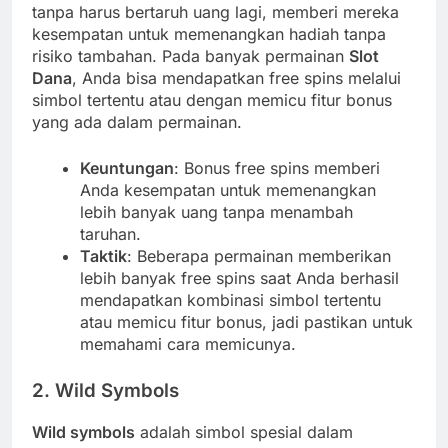
tanpa harus bertaruh uang lagi, memberi mereka
kesempatan untuk memenangkan hadiah tanpa
risiko tambahan. Pada banyak permainan
Slot
Dana
, Anda bisa mendapatkan free spins melalui
simbol tertentu atau dengan memicu fitur bonus
yang ada dalam permainan.
Keuntungan
: Bonus free spins memberi
Anda kesempatan untuk memenangkan
lebih banyak uang tanpa menambah
taruhan.
Taktik
: Beberapa permainan memberikan
lebih banyak free spins saat Anda berhasil
mendapatkan kombinasi simbol tertentu
atau memicu fitur bonus, jadi pastikan untuk
memahami cara memicunya.
2.
Wild Symbols
Wild symbols
adalah simbol spesial dalam