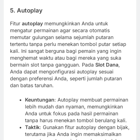
5.
Autoplay
Fitur
autoplay
memungkinkan Anda untuk
mengatur permainan agar secara otomatis
memutar gulungan selama sejumlah putaran
tertentu tanpa perlu menekan tombol putar setiap
kali. Ini sangat berguna bagi pemain yang ingin
menghemat waktu atau bagi mereka yang suka
bermain slot tanpa gangguan. Pada
Slot Dana
,
Anda dapat mengonfigurasi autoplay sesuai
dengan preferensi Anda, seperti jumlah putaran
dan batas taruhan.
Keuntungan
: Autoplay membuat permainan
lebih mudah dan nyaman, memungkinkan
Anda untuk fokus pada hasil permainan
tanpa harus menekan tombol berulang kali.
Taktik
: Gunakan fitur autoplay dengan bijak,
terutama jika Anda ingin memaksimalkan