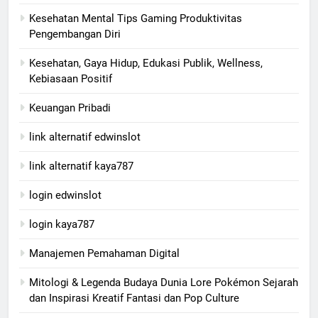
Kesehatan Mental Tips Gaming Produktivitas
Pengembangan Diri
Kesehatan, Gaya Hidup, Edukasi Publik, Wellness,
Kebiasaan Positif
Keuangan Pribadi
link alternatif edwinslot
link alternatif kaya787
login edwinslot
login kaya787
Manajemen Pemahaman Digital
Mitologi & Legenda Budaya Dunia Lore Pokémon Sejarah
dan Inspirasi Kreatif Fantasi dan Pop Culture