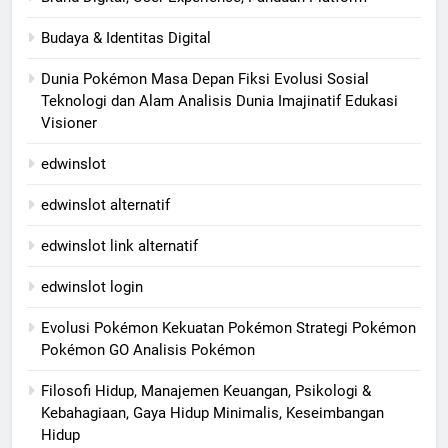
Budaya & Identitas Digital
Dunia Pokémon Masa Depan Fiksi Evolusi Sosial
Teknologi dan Alam Analisis Dunia Imajinatif Edukasi
Visioner
edwinslot
edwinslot alternatif
edwinslot link alternatif
edwinslot login
Evolusi Pokémon Kekuatan Pokémon Strategi Pokémon
Pokémon GO Analisis Pokémon
Filosofi Hidup, Manajemen Keuangan, Psikologi &
Kebahagiaan, Gaya Hidup Minimalis, Keseimbangan
Hidup