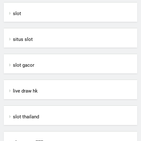
slot
situs slot
slot gacor
live draw hk
slot thailand