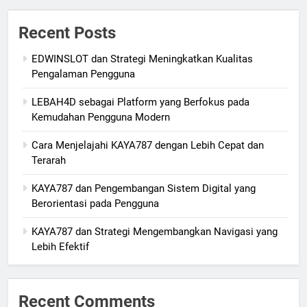
Recent Posts
EDWINSLOT dan Strategi Meningkatkan Kualitas
Pengalaman Pengguna
LEBAH4D sebagai Platform yang Berfokus pada
Kemudahan Pengguna Modern
Cara Menjelajahi KAYA787 dengan Lebih Cepat dan
Terarah
KAYA787 dan Pengembangan Sistem Digital yang
Berorientasi pada Pengguna
KAYA787 dan Strategi Mengembangkan Navigasi yang
Lebih Efektif
Recent Comments