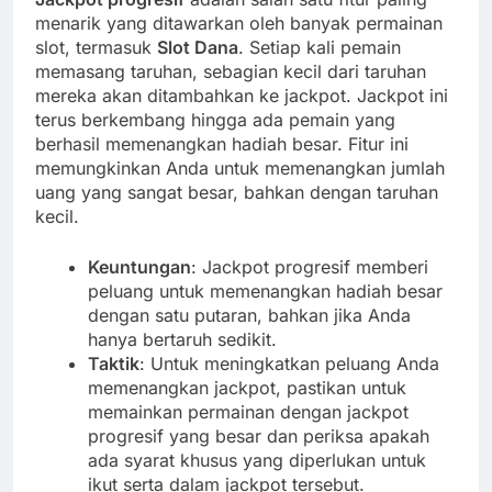
menarik yang ditawarkan oleh banyak permainan
slot, termasuk
Slot Dana
. Setiap kali pemain
memasang taruhan, sebagian kecil dari taruhan
mereka akan ditambahkan ke jackpot. Jackpot ini
terus berkembang hingga ada pemain yang
berhasil memenangkan hadiah besar. Fitur ini
memungkinkan Anda untuk memenangkan jumlah
uang yang sangat besar, bahkan dengan taruhan
kecil.
Keuntungan
: Jackpot progresif memberi
peluang untuk memenangkan hadiah besar
dengan satu putaran, bahkan jika Anda
hanya bertaruh sedikit.
Taktik
: Untuk meningkatkan peluang Anda
memenangkan jackpot, pastikan untuk
memainkan permainan dengan jackpot
progresif yang besar dan periksa apakah
ada syarat khusus yang diperlukan untuk
ikut serta dalam jackpot tersebut.