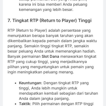
karena ini bisa memberi Anda peluang
kemenangan yang lebih besar.
7.
Tingkat RTP (Return to Player) Tinggi
RTP (Return to Player) adalah persentase yang
menunjukkan berapa banyak taruhan yang akan
dikembalikan kepada pemain dalam jangka waktu
panjang. Semakin tinggi tingkat RTP, semakin
besar peluang Anda untuk memenangkan hadiah.
Banyak permainan
Slot Dana
menawarkan tingkat
RTP yang cukup tinggi, yang menjadikannya
pilihan yang menguntungkan untuk pemain yang
ingin meningkatkan peluang menang.
Keuntungan
: Dengan tingkat RTP yang
tinggi, Anda lebih mungkin untuk
mendapatkan kembali sebagian dari taruhan
Anda dalam jangka panjang.
Taktik
: Pilih permainan dengan RTP tinggi