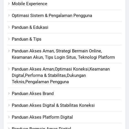
Mobile Experience
Optimasi Sistem & Pengalaman Pengguna
Panduan & Edukasi
Panduan & Tips
Panduan Akses Aman, Strategi Bermain Online,
Keamanan Akun, Tips Login Situs, Teknologi Platform
Panduan Akses Aman,Optimasi Koneksi,Keamanan
Digital,Performa & Stabilitas,Dukungan
Teknis,Pengalaman Pengguna
Panduan Akses Brand
Panduan Akses Digital & Stabilitas Koneksi
Panduan Akses Platform Digital
Panduan Bermain Aman Digital