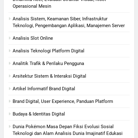
Operasional Mesin
Analisis Sistem, Keamanan Siber, Infrastruktur
Teknologi, Pengembangan Aplikasi, Manajemen Server
Analisis Slot Online
Analisis Teknologi Platform Digital
Analitik Trafik & Perilaku Pengguna
Arsitektur Sistem & Interaksi Digital
Artikel Informatif Brand Digital
Brand Digital, User Experience, Panduan Platform
Budaya & Identitas Digital
Dunia Pokémon Masa Depan Fiksi Evolusi Sosial
Teknologi dan Alam Analisis Dunia Imajinatif Edukasi