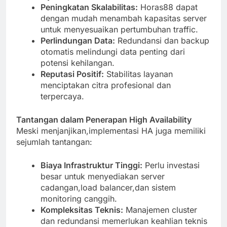
Peningkatan Skalabilitas:
Horas88 dapat
dengan mudah menambah kapasitas server
untuk menyesuaikan pertumbuhan traffic.
Perlindungan Data:
Redundansi dan backup
otomatis melindungi data penting dari
potensi kehilangan.
Reputasi Positif:
Stabilitas layanan
menciptakan citra profesional dan
terpercaya.
Tantangan dalam Penerapan High Availability
Meski menjanjikan,implementasi HA juga memiliki
sejumlah tantangan:
Biaya Infrastruktur Tinggi:
Perlu investasi
besar untuk menyediakan server
cadangan,load balancer,dan sistem
monitoring canggih.
Kompleksitas Teknis:
Manajemen cluster
dan redundansi memerlukan keahlian teknis