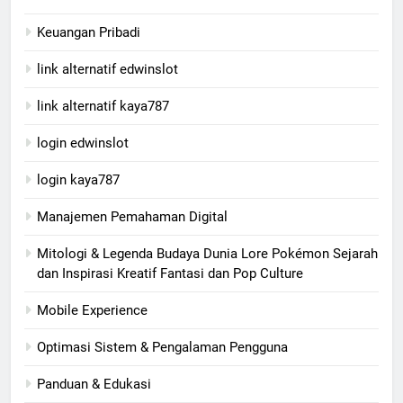
Keuangan Pribadi
link alternatif edwinslot
link alternatif kaya787
login edwinslot
login kaya787
Manajemen Pemahaman Digital
Mitologi & Legenda Budaya Dunia Lore Pokémon Sejarah
dan Inspirasi Kreatif Fantasi dan Pop Culture
Mobile Experience
Optimasi Sistem & Pengalaman Pengguna
Panduan & Edukasi