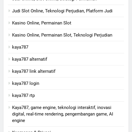
Judi Slot Online, Teknologi Perjudian, Platform Judi
Kasino Online, Permainan Slot
Kasino Online, Permainan Slot, Teknologi Perjudian
kaya787
kaya787 alternatif
kaya787 link alternatif
kaya787 login
kaya787 rtp
Kaya787, game engine, teknologi interaktif, inovasi
digital, real-time rendering, pengembangan game, AI
engine