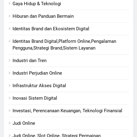
Gaya Hidup & Teknologi
Hiburan dan Panduan Bermain
Identitas Brand dan Ekosistem Digital
Identitas Brand Digital,Platform Online,Pengalaman
Pengguna,Strategi Brand,Sistem Layanan
Industri dan Tren
Industri Perjudian Online
Infrastruktur Akses Digital
Inovasi Sistem Digital
Investasi, Perencanaan Keuangan, Teknologi Finansial
Judi Online
Judi Online, Slot Online, Strategi Permainan