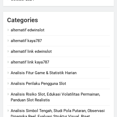
Categories
alternatif edwinslot
alternatif kaya787
alternatif link edwinslot
alternatif link kaya787
Analisis Fitur Game & Statistik Harian
Analisis Perilaku Pengguna Slot
Analisis Risiko Slot, Edukasi Volatilitas Permainan,
Panduan Slot Realistis
Analisis Simbol Tengah, Studi Pola Putaran, Observasi
Dinamika Reel, Evaluasi Struktur Visual, Riset