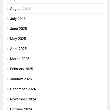
August 2025
July 2025
June 2025
May 2025
April 2025
March 2025
February 2025
January 2025
December 2024
November 2024
October 2024