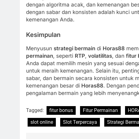
dengan algoritma acak, dan kemenangan besa
dengan sabar dan konsisten adalah kunci un
kemenangan Anda.
Kesimpulan
Menyusun
strategi bermain
di
Horas88
meme
permainan
, seperti
RTP
,
volatilitas
, dan
fitur
Anda dapat memilih mesin yang sesuai den
untuk meraih kemenangan. Selain itu, penti
sabar, dan bermain secara konsisten untuk
kemenangan besar di
Horas88
. Dengan pend
pengalaman bermain yang lebih menyenang
Tagged:
fitur bonus
Fitur Permainan
HOR
slot online
Slot Terpercaya
Strategi Berm