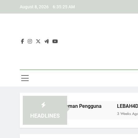
Skip
August 8, 2026
6:35:26 AM
to
content
Cal
Dapatkan 
tkan Kualitas Pengalaman Pengguna
LEBAH4D sebagai 
3 Weeks Ago
HEADLINES