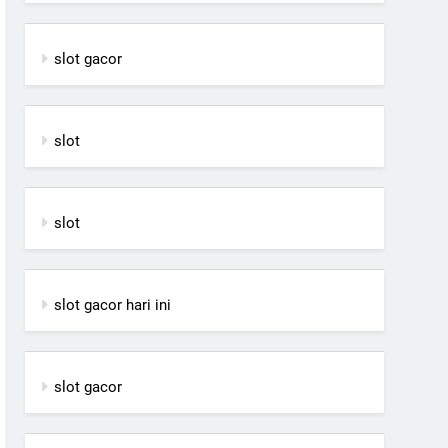
slot gacor
slot
slot
slot gacor hari ini
slot gacor