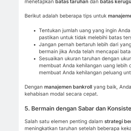
menetapkan
batas taruhan
dan
batas kerugi
Berikut adalah beberapa tips untuk
manajeme
Tentukan jumlah uang yang ingin And
pastikan untuk tidak melebihi batas ter
Jangan pernah bertaruh lebih dari yang
bermain jika Anda telah mencapai bata
Sesuaikan ukuran taruhan dengan uku
membuat Anda kehilangan uang lebih ce
membuat Anda kehilangan peluang unt
Dengan
manajemen bankroll
yang baik, Anda
kehabisan modal secara cepat.
5.
Bermain dengan Sabar dan Konsist
Salah satu elemen penting dalam
strategi b
meningkatkan taruhan setelah beberapa kekal