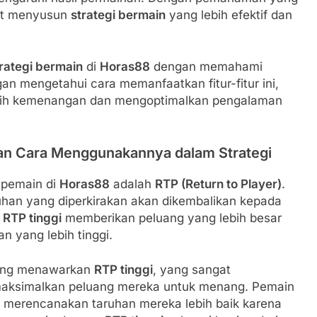
pat menyusun
strategi bermain
yang lebih efektif dan
rategi bermain
di
Horas88
dengan memahami
an mengetahui cara memanfaatkan fitur-fitur ini,
aih kemenangan dan mengoptimalkan pengalaman
an Cara Menggunakannya dalam Strategi
i pemain di
Horas88
adalah
RTP (Return to Player)
.
uhan yang diperkirakan akan dikembalikan kepada
n
RTP tinggi
memberikan peluang yang lebih besar
 yang lebih tinggi.
ng menawarkan
RTP tinggi
, yang sangat
aksimalkan peluang mereka untuk menang. Pemain
 merencanakan taruhan mereka lebih baik karena