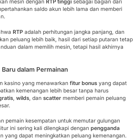
akan mesin dengan
RTP tinggi
sebagai bagian dari
rtahankan saldo akun lebih lama dan memberi
n.
bahwa
RTP
adalah perhitungan jangka panjang, dan
n peluang lebih baik, hasil dari setiap putaran tetap
nduan dalam memilih mesin, tetapi hasil akhirnya
 Baru dalam Permainan
n kasino yang menawarkan
fitur bonus
yang dapat
atkan kemenangan lebih besar tanpa harus
gratis
,
wilds
, dan
scatter
memberi pemain peluang
sar.
n pemain kesempatan untuk memutar gulungan
ur ini sering kali dilengkapi dengan
pengganda
 yang dapat meningkatkan peluang kemenangan.