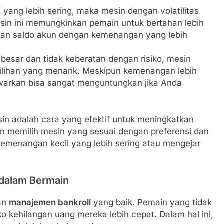
yang lebih sering, maka mesin dengan volatilitas
Mesin ini memungkinkan pemain untuk bertahan lebih
an saldo akun dengan kemenangan yang lebih
esar dan tidak keberatan dengan risiko, mesin
ilihan yang menarik. Meskipun kemenangan lebih
awarkan bisa sangat menguntungkan jika Anda
in adalah cara yang efektif untuk meningkatkan
n memilih mesin yang sesuai dengan preferensi dan
emenangan kecil yang lebih sering atau mengejar
 dalam Bermain
kan
manajemen bankroll
yang baik. Pemain yang tidak
o kehilangan uang mereka lebih cepat. Dalam hal ini,