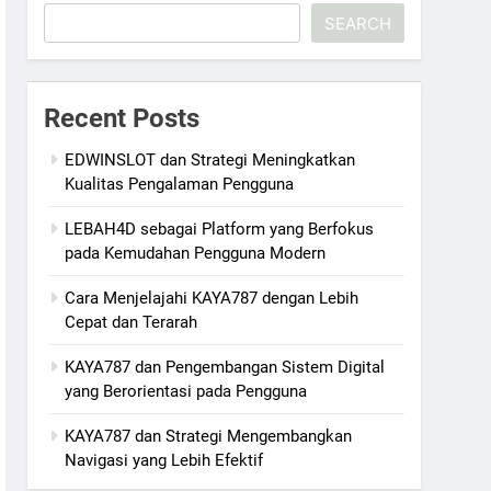
SEARCH
Recent Posts
EDWINSLOT dan Strategi Meningkatkan
Kualitas Pengalaman Pengguna
LEBAH4D sebagai Platform yang Berfokus
pada Kemudahan Pengguna Modern
Cara Menjelajahi KAYA787 dengan Lebih
Cepat dan Terarah
KAYA787 dan Pengembangan Sistem Digital
yang Berorientasi pada Pengguna
KAYA787 dan Strategi Mengembangkan
Navigasi yang Lebih Efektif