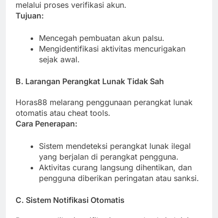
melalui proses verifikasi akun.
Tujuan:
Mencegah pembuatan akun palsu.
Mengidentifikasi aktivitas mencurigakan
sejak awal.
B. Larangan Perangkat Lunak Tidak Sah
Horas88 melarang penggunaan perangkat lunak
otomatis atau cheat tools.
Cara Penerapan:
Sistem mendeteksi perangkat lunak ilegal
yang berjalan di perangkat pengguna.
Aktivitas curang langsung dihentikan, dan
pengguna diberikan peringatan atau sanksi.
C. Sistem Notifikasi Otomatis