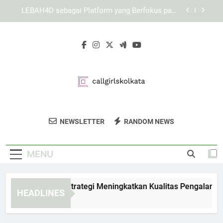
Skip
Cara Menjelajahi KAYA787 dengan Lebih Cepat
to
dan Terarah
content
KAYA787 dan Pengembangan Sistem Digital yang
Berorientasi pada Pengguna
EDWINSLOT dan Strategi Meningkatkan Kualitas
Pengalaman Pengguna
LEBAH4D sebagai Platform yang Berfokus pada
Kemudahan Pengguna Modern
Cara Menjelajahi KAYA787 dengan Lebih Cepat
dan Terarah
Call Girls Kolkata
Dapatkan Layanan Panggilan Profesional
KAYA787 dan Pengembangan Sistem Digital yang
NEWSLETTER
RANDOM NEWS
Berorientasi pada Pengguna
Di Kolkata. Layanan Terpercaya Untuk
Kebutuhan Hiburan Dewasa.
MENU
WINSLOT dan Strategi Meningkatkan Kualitas Pengalaman P
HEADLINES
Weeks Ago