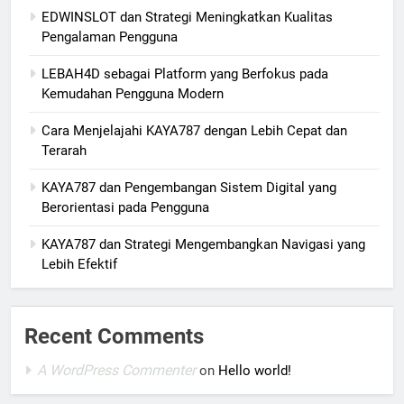
EDWINSLOT dan Strategi Meningkatkan Kualitas
Pengalaman Pengguna
LEBAH4D sebagai Platform yang Berfokus pada
Kemudahan Pengguna Modern
Cara Menjelajahi KAYA787 dengan Lebih Cepat dan
Terarah
KAYA787 dan Pengembangan Sistem Digital yang
Berorientasi pada Pengguna
KAYA787 dan Strategi Mengembangkan Navigasi yang
Lebih Efektif
Recent Comments
A WordPress Commenter
on
Hello world!