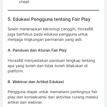
cheat.
5. Edukasi Pengguna tentang Fair Play
Selain menerapkan teknologi canggih, Horas88
juga berfokus pada edukasi pengguna untuk
menjaga lingkungan permainan yang adil.
A. Panduan dan Aturan Fair Play
Horas88 menyediakan panduan lengkap tentang
apa yang boleh dan tidak boleh dilakukan di
platform.
B. Webinar dan Artikel Edukasi
Pengguna diajak untuk memahami pentingnya fair
play dan konsekuensi dari aktivitas curang melalui
artikel dan webinar.