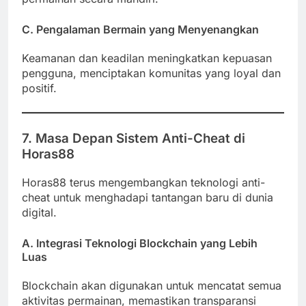
C. Pengalaman Bermain yang Menyenangkan
Keamanan dan keadilan meningkatkan kepuasan
pengguna, menciptakan komunitas yang loyal dan
positif.
7. Masa Depan Sistem Anti-Cheat di
Horas88
Horas88 terus mengembangkan teknologi anti-
cheat untuk menghadapi tantangan baru di dunia
digital.
A. Integrasi Teknologi Blockchain yang Lebih
Luas
Blockchain akan digunakan untuk mencatat semua
aktivitas permainan, memastikan transparansi