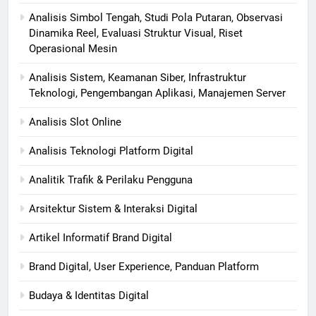
Analisis Simbol Tengah, Studi Pola Putaran, Observasi
Dinamika Reel, Evaluasi Struktur Visual, Riset
Operasional Mesin
Analisis Sistem, Keamanan Siber, Infrastruktur
Teknologi, Pengembangan Aplikasi, Manajemen Server
Analisis Slot Online
Analisis Teknologi Platform Digital
Analitik Trafik & Perilaku Pengguna
Arsitektur Sistem & Interaksi Digital
Artikel Informatif Brand Digital
Brand Digital, User Experience, Panduan Platform
Budaya & Identitas Digital