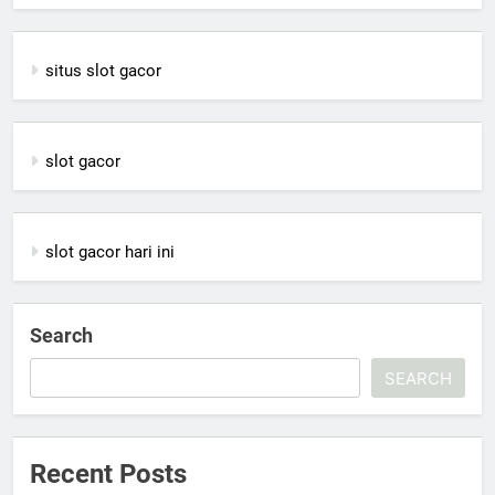
situs slot gacor
slot gacor
slot gacor hari ini
Search
SEARCH
Recent Posts