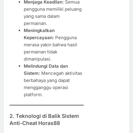
Menjaga Keadilan:
Semua
pengguna memiliki peluang
yang sama dalam
permainan.
Meningkatkan
Kepercayaan:
Pengguna
merasa yakin bahwa hasil
permainan tidak
dimanipulasi.
Melindungi Data dan
Sistem:
Mencegah aktivitas
berbahaya yang dapat
mengganggu operasi
platform.
2. Teknologi di Balik Sistem
Anti-Cheat Horas88