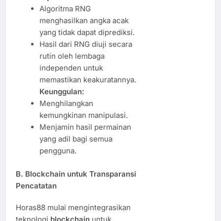
Algoritma RNG
menghasilkan angka acak
yang tidak dapat diprediksi.
Hasil dari RNG diuji secara
rutin oleh lembaga
independen untuk
memastikan keakuratannya.
Keunggulan:
Menghilangkan
kemungkinan manipulasi.
Menjamin hasil permainan
yang adil bagi semua
pengguna.
B. Blockchain untuk Transparansi
Pencatatan
Horas88 mulai mengintegrasikan
teknologi
blockchain
untuk