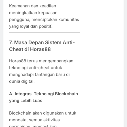
Keamanan dan keadilan
meningkatkan kepuasan
pengguna, menciptakan komunitas
yang loyal dan positif.
7. Masa Depan Sistem Anti-
Cheat di Horas88
Horas88 terus mengembangkan
teknologi anti-cheat untuk
menghadapi tantangan baru di
dunia digital.
A. Integrasi Teknologi Blockchain
yang Lebih Luas
Blockchain akan digunakan untuk
mencatat semua aktivitas
permainan, memastikan