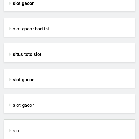
slot gacor
slot gacor hari ini
situs toto slot
slot gacor
slot gacor
slot