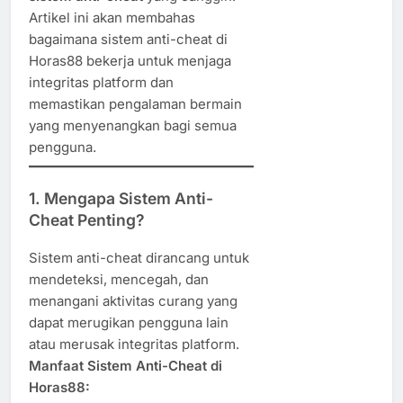
Artikel ini akan membahas
bagaimana sistem anti-cheat di
Horas88 bekerja untuk menjaga
integritas platform dan
memastikan pengalaman bermain
yang menyenangkan bagi semua
pengguna.
1. Mengapa Sistem Anti-
Cheat Penting?
Sistem anti-cheat dirancang untuk
mendeteksi, mencegah, dan
menangani aktivitas curang yang
dapat merugikan pengguna lain
atau merusak integritas platform.
Manfaat Sistem Anti-Cheat di
Horas88: