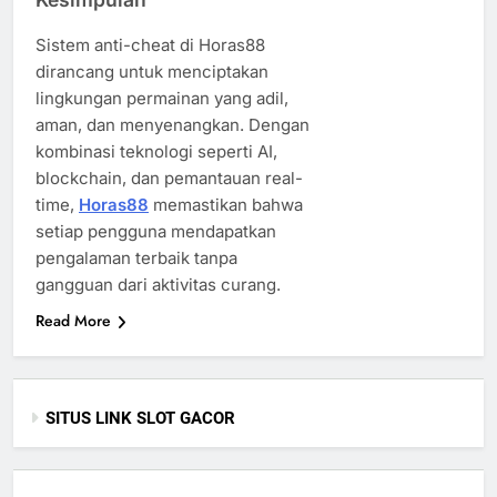
Sistem anti-cheat di Horas88
dirancang untuk menciptakan
lingkungan permainan yang adil,
aman, dan menyenangkan. Dengan
kombinasi teknologi seperti AI,
blockchain, dan pemantauan real-
time,
Horas88
memastikan bahwa
setiap pengguna mendapatkan
pengalaman terbaik tanpa
gangguan dari aktivitas curang.
Read More
SITUS LINK SLOT GACOR