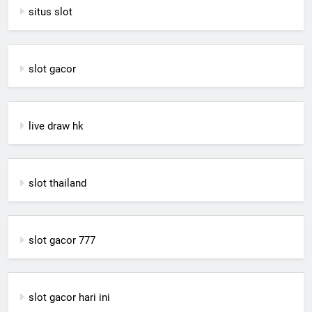
situs slot
slot gacor
live draw hk
slot thailand
slot gacor 777
slot gacor hari ini