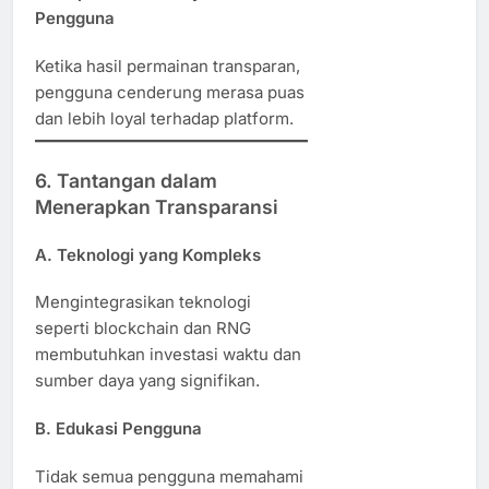
Pengguna
Ketika hasil permainan transparan,
pengguna cenderung merasa puas
dan lebih loyal terhadap platform.
6. Tantangan dalam
Menerapkan Transparansi
A. Teknologi yang Kompleks
Mengintegrasikan teknologi
seperti blockchain dan RNG
membutuhkan investasi waktu dan
sumber daya yang signifikan.
B. Edukasi Pengguna
Tidak semua pengguna memahami