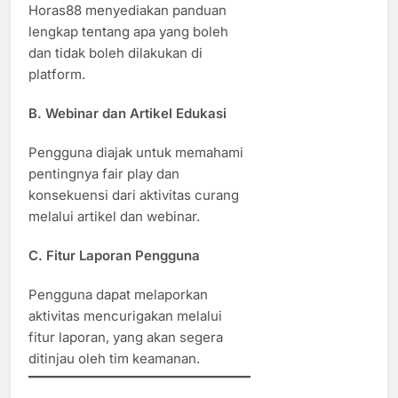
Horas88 menyediakan panduan
lengkap tentang apa yang boleh
dan tidak boleh dilakukan di
platform.
B. Webinar dan Artikel Edukasi
Pengguna diajak untuk memahami
pentingnya fair play dan
konsekuensi dari aktivitas curang
melalui artikel dan webinar.
C. Fitur Laporan Pengguna
Pengguna dapat melaporkan
aktivitas mencurigakan melalui
fitur laporan, yang akan segera
ditinjau oleh tim keamanan.