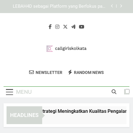
Skip
Cara Menjelajahi KAYA787 dengan Lebih Cepat
to
dan Terarah
content
KAYA787 dan Pengembangan Sistem Digital yang
Berorientasi pada Pengguna
EDWINSLOT dan Strategi Meningkatkan Kualitas
Pengalaman Pengguna
LEBAH4D sebagai Platform yang Berfokus pada
Kemudahan Pengguna Modern
Cara Menjelajahi KAYA787 dengan Lebih Cepat
dan Terarah
Call Girls Kolkata
Dapatkan Layanan Panggilan Profesional
KAYA787 dan Pengembangan Sistem Digital yang
NEWSLETTER
RANDOM NEWS
Berorientasi pada Pengguna
Di Kolkata. Layanan Terpercaya Untuk
Kebutuhan Hiburan Dewasa.
MENU
WINSLOT dan Strategi Meningkatkan Kualitas Pengalaman P
HEADLINES
Weeks Ago