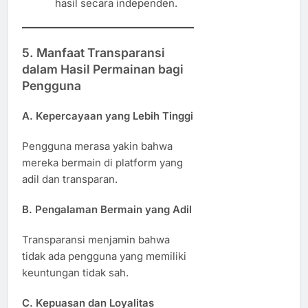
hasil secara independen.
5. Manfaat Transparansi
dalam Hasil Permainan bagi
Pengguna
A. Kepercayaan yang Lebih Tinggi
Pengguna merasa yakin bahwa
mereka bermain di platform yang
adil dan transparan.
B. Pengalaman Bermain yang Adil
Transparansi menjamin bahwa
tidak ada pengguna yang memiliki
keuntungan tidak sah.
C. Kepuasan dan Loyalitas