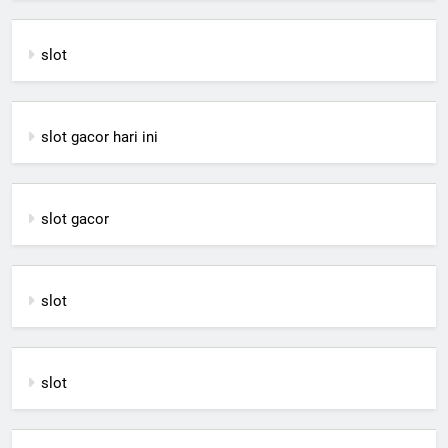
slot
slot gacor hari ini
slot gacor
slot
slot