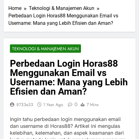
Home
Teknologi & Manajemen Akun
Perbedaan Login Horas88 Menggunakan Email vs
Username: Mana yang Lebih Efisien dan Aman?
TEKNOLOGI & MANAJEMEN AKUN
Perbedaan Login Horas88
Menggunakan Email vs
Username: Mana yang Lebih
Efisien dan Aman?
0
8733e33
1 Year Ago
7 Mins
Ingin tahu perbedaan login menggunakan email
dan username di Horas88? Artikel ini mengulas
kelebihan, kelemahan, dan aspek keamanan dari