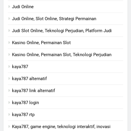
Judi Online
Judi Online, Slot Online, Strategi Permainan
Judi Slot Online, Teknologi Perjudian, Platform Judi
Kasino Online, Permainan Slot
Kasino Online, Permainan Slot, Teknologi Perjudian
kaya787
kaya787 alternatif
kaya787 link alternatif
kaya787 login
kaya787 rtp
Kaya787, game engine, teknologi interaktif, inovasi