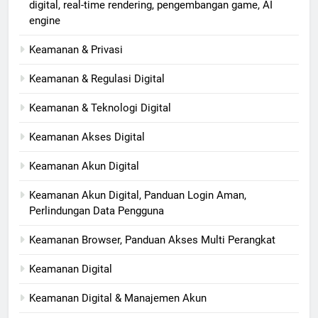
digital, real-time rendering, pengembangan game, AI
engine
Keamanan & Privasi
Keamanan & Regulasi Digital
Keamanan & Teknologi Digital
Keamanan Akses Digital
Keamanan Akun Digital
Keamanan Akun Digital, Panduan Login Aman,
Perlindungan Data Pengguna
Keamanan Browser, Panduan Akses Multi Perangkat
Keamanan Digital
Keamanan Digital & Manajemen Akun