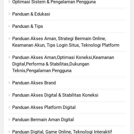
Optimasi Sistem & Pengalaman Pengguna
Panduan & Edukasi
Panduan & Tips
Panduan Akses Aman, Strategi Bermain Online,
Keamanan Akun, Tips Login Situs, Teknologi Platform
Panduan Akses Aman,Optimasi Koneksi,Keamanan
Digital,Performa & Stabilitas,Dukungan
Teknis,Pengalaman Pengguna
Panduan Akses Brand
Panduan Akses Digital & Stabilitas Koneksi
Panduan Akses Platform Digital
Panduan Bermain Aman Digital
Panduan Digital, Game Online, Teknologi Interaktif