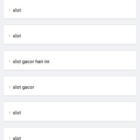
slot
slot
slot gacor hari ini
slot gacor
slot
slot