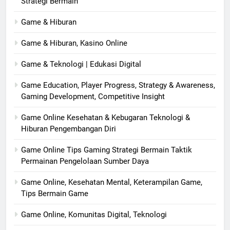
Strategi Bermain
Game & Hiburan
Game & Hiburan, Kasino Online
Game & Teknologi | Edukasi Digital
Game Education, Player Progress, Strategy & Awareness,
Gaming Development, Competitive Insight
Game Online Kesehatan & Kebugaran Teknologi &
Hiburan Pengembangan Diri
Game Online Tips Gaming Strategi Bermain Taktik
Permainan Pengelolaan Sumber Daya
Game Online, Kesehatan Mental, Keterampilan Game,
Tips Bermain Game
Game Online, Komunitas Digital, Teknologi