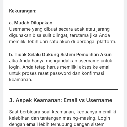
Kekurangan:
a. Mudah Dilupakan
Username yang dibuat secara acak atau jarang
digunakan bisa sulit diingat, terutama jika Anda
memiliki lebih dari satu akun di berbagai platform.
b. Tidak Selalu Dukung Sistem Pemulihan Akun
Jika Anda hanya mengandalkan username untuk
login, Anda tetap harus memiliki akses ke email
untuk proses reset password dan konfirmasi
keamanan.
3. Aspek Keamanan: Email vs Username
Saat berbicara soal keamanan, keduanya memiliki
kelebihan dan tantangan masing-masing. Login
dengan
email
lebih terhubung dengan sistem