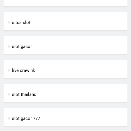
situs slot
slot gacor
live draw hk
slot thailand
slot gacor 777