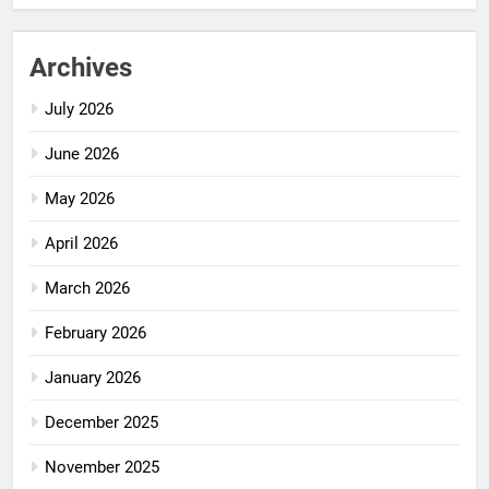
Archives
July 2026
June 2026
May 2026
April 2026
March 2026
February 2026
January 2026
December 2025
November 2025