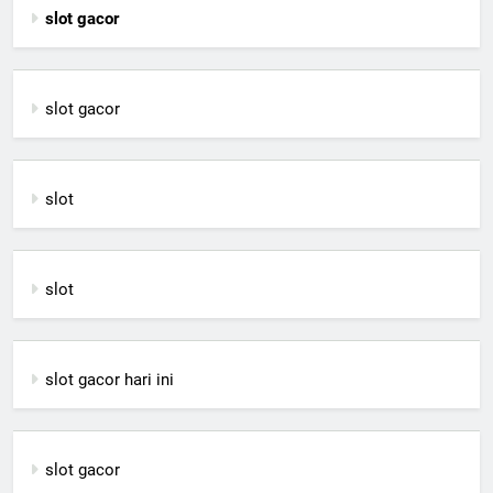
slot gacor
slot gacor
slot
slot
slot gacor hari ini
slot gacor