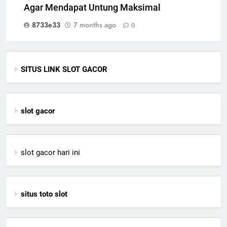
Agar Mendapat Untung Maksimal
8733e33
7 months ago
0
SITUS LINK SLOT GACOR
slot gacor
slot gacor hari ini
situs toto slot