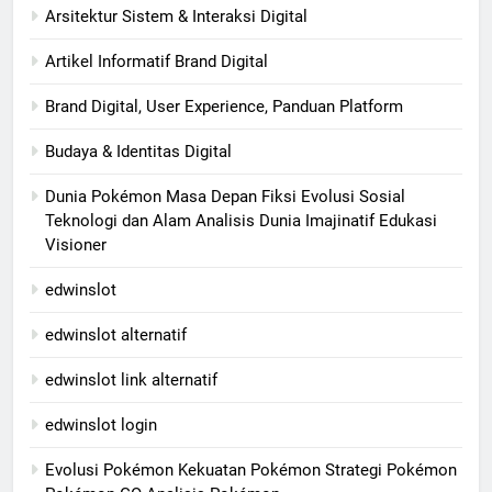
Arsitektur Sistem & Interaksi Digital
Artikel Informatif Brand Digital
Brand Digital, User Experience, Panduan Platform
Budaya & Identitas Digital
Dunia Pokémon Masa Depan Fiksi Evolusi Sosial
Teknologi dan Alam Analisis Dunia Imajinatif Edukasi
Visioner
edwinslot
edwinslot alternatif
edwinslot link alternatif
edwinslot login
Evolusi Pokémon Kekuatan Pokémon Strategi Pokémon