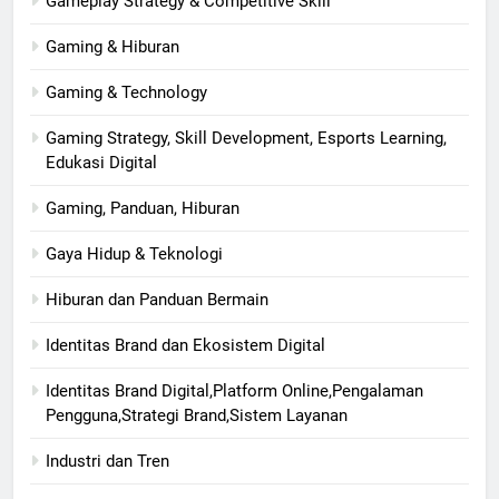
Gameplay Strategy & Competitive Skill
Gaming & Hiburan
Gaming & Technology
Gaming Strategy, Skill Development, Esports Learning,
Edukasi Digital
Gaming, Panduan, Hiburan
Gaya Hidup & Teknologi
Hiburan dan Panduan Bermain
Identitas Brand dan Ekosistem Digital
Identitas Brand Digital,Platform Online,Pengalaman
Pengguna,Strategi Brand,Sistem Layanan
Industri dan Tren