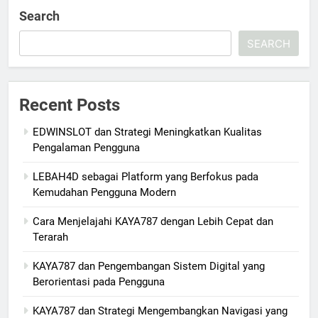
Search
SEARCH
Recent Posts
EDWINSLOT dan Strategi Meningkatkan Kualitas
Pengalaman Pengguna
LEBAH4D sebagai Platform yang Berfokus pada
Kemudahan Pengguna Modern
Cara Menjelajahi KAYA787 dengan Lebih Cepat dan
Terarah
KAYA787 dan Pengembangan Sistem Digital yang
Berorientasi pada Pengguna
KAYA787 dan Strategi Mengembangkan Navigasi yang