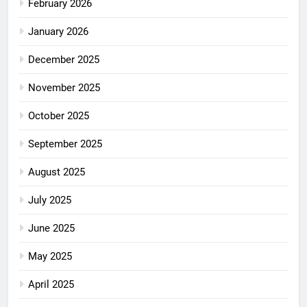
February 2026
January 2026
December 2025
November 2025
October 2025
September 2025
August 2025
July 2025
June 2025
May 2025
April 2025