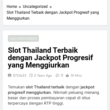
Home
Uncategorized
Slot Thailand Terbaik dengan Jackpot Progresif yang
Menggiurkan
UNCATEGORIZED
Slot Thailand Terbaik
dengan Jackpot Progresif
yang Menggiurkan
0
8733e33
2 Years Ago
10 Mins
Temukan
slot Thailand terbaik
dengan
jackpot
progresif menggiurkan
. Nikmati peluang menang
besar dan proses pembayaran cepat di situs
terpercaya dengan RTP tinggi.