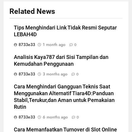
Related News
Tips Menghindari Link Tidak Resmi Seputar
LEBAH4D
8733e33
1 month ago
0
Analisis Kaya787 dari Sisi Tampilan dan
Kemudahan Penggunaan
8733e33
3 months ago
0
Cara Menghindari Gangguan Teknis Saat
Menggunakan Alternatif Tiara4D:Panduan
Stabil,Terukur,dan Aman untuk Pemakaian
Rutin
8733e33
6 months ago
0
Cara Memanfaatkan Turnover di Slot Online