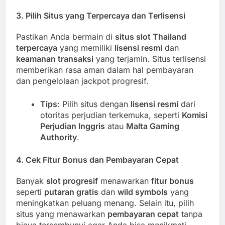
3.
Pilih Situs yang Terpercaya dan Terlisensi
Pastikan Anda bermain di
situs slot Thailand
terpercaya
yang memiliki
lisensi resmi
dan
keamanan transaksi
yang terjamin. Situs terlisensi
memberikan rasa aman dalam hal pembayaran
dan pengelolaan jackpot progresif.
Tips
: Pilih situs dengan
lisensi resmi
dari
otoritas perjudian terkemuka, seperti
Komisi
Perjudian Inggris
atau
Malta Gaming
Authority
.
4.
Cek Fitur Bonus dan Pembayaran Cepat
Banyak
slot progresif
menawarkan
fitur bonus
seperti
putaran gratis
dan
wild symbols
yang
meningkatkan peluang menang. Selain itu, pilih
situs yang menawarkan
pembayaran cepat
tanpa