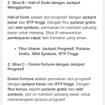
2.
Situs B – Hall of Gods dengan Jackpot
Menggiurkan
Hall of Gods
adalah slot progresif dengan
jackpot
besar
dan
RTP tinggi
. Dengan fitur
putaran gratis
dan
wild symbols
, permainan ini memberi peluang
besar untuk menang. Situs B menawarkan
pembayaran cepat
dan transaksi yang aman.
Fitur Utama
:
Jackpot Progresif
,
Putaran
Gratis
,
Wild Symbols
,
RTP Tinggi
3.
Situs C – Divine Fortune dengan Jackpot
Progresif
Divine Fortune
adalah permainan slot progresif
dengan
jackpot besar
dan
RTP tinggi
. Dengan
fitur bonus
seperti
putaran gratis
dan
wild
symbols
, slot ini memberi peluang besar untuk
memenangkan jackpot progresif.