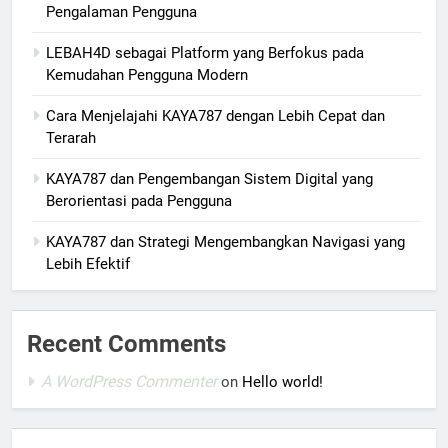
Pengalaman Pengguna
LEBAH4D sebagai Platform yang Berfokus pada
Kemudahan Pengguna Modern
Cara Menjelajahi KAYA787 dengan Lebih Cepat dan
Terarah
KAYA787 dan Pengembangan Sistem Digital yang
Berorientasi pada Pengguna
KAYA787 dan Strategi Mengembangkan Navigasi yang
Lebih Efektif
Recent Comments
A WordPress Commenter
on
Hello world!