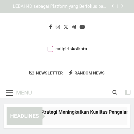
Skip
Cara Menjelajahi KAYA787 dengan Lebih Cepat
to
dan Terarah
content
KAYA787 dan Pengembangan Sistem Digital yang
Berorientasi pada Pengguna
EDWINSLOT dan Strategi Meningkatkan Kualitas
Pengalaman Pengguna
LEBAH4D sebagai Platform yang Berfokus pada
Kemudahan Pengguna Modern
Cara Menjelajahi KAYA787 dengan Lebih Cepat
dan Terarah
Call Girls Kolkata
Dapatkan Layanan Panggilan Profesional
KAYA787 dan Pengembangan Sistem Digital yang
NEWSLETTER
RANDOM NEWS
Berorientasi pada Pengguna
Di Kolkata. Layanan Terpercaya Untuk
Kebutuhan Hiburan Dewasa.
MENU
WINSLOT dan Strategi Meningkatkan Kualitas Pengalaman P
HEADLINES
Weeks Ago