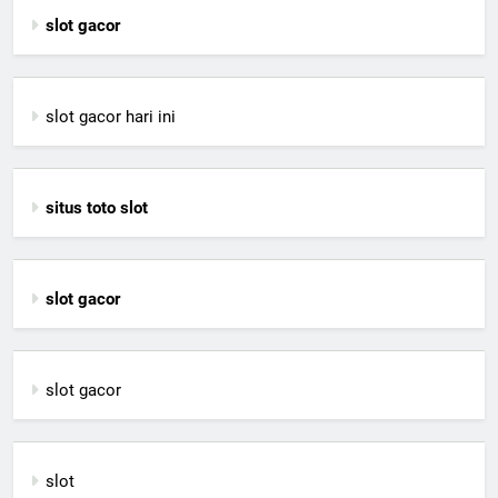
slot gacor
slot gacor hari ini
situs toto slot
slot gacor
slot gacor
slot