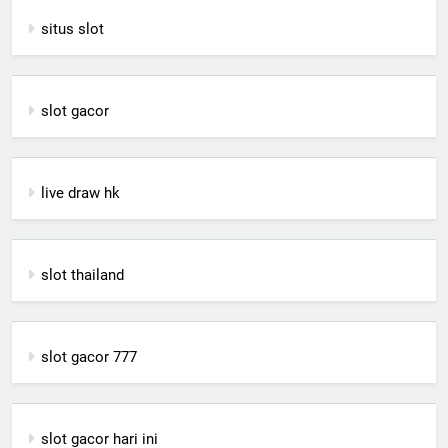
situs slot
slot gacor
live draw hk
slot thailand
slot gacor 777
slot gacor hari ini