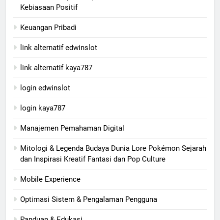
Kebiasaan Positif
Keuangan Pribadi
link alternatif edwinslot
link alternatif kaya787
login edwinslot
login kaya787
Manajemen Pemahaman Digital
Mitologi & Legenda Budaya Dunia Lore Pokémon Sejarah
dan Inspirasi Kreatif Fantasi dan Pop Culture
Mobile Experience
Optimasi Sistem & Pengalaman Pengguna
Panduan & Edukasi