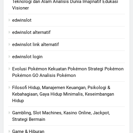
Teknologi dan Alam Analisis Dunia Imajinatif Edukasi
Visioner
edwinslot
edwinslot alternatif
edwinslot link alternatif
edwinslot login
Evolusi Pokémon Kekuatan Pokémon Strategi Pokémon
Pokémon GO Analisis Pokémon
Filosofi Hidup, Manajemen Keuangan, Psikologi &
Kebahagiaan, Gaya Hidup Minimalis, Keseimbangan
Hidup
Gambling, Slot Machines, Kasino Online, Jackpot,
Strategi Bermain
Game & Hiburan