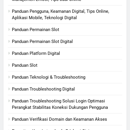
Panduan Pengguna, Keamanan Digital, Tips Online,
Aplikasi Mobile, Teknologi Digital
Panduan Permainan Slot
Panduan Permainan Slot Digital
Panduan Platform Digital
Panduan Slot
Panduan Teknologi & Troubleshooting
Panduan Troubleshooting Digital
Panduan Troubleshooting Solusi Login Optimasi
Perangkat Stabilitas Koneksi Dukungan Pengguna
Panduan Verifikasi Domain dan Keamanan Akses