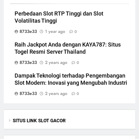
Perbedaan Slot RTP Tinggi dan Slot
Volatilitas Tinggi
8733e33
1 year ago
0
Raih Jackpot Anda dengan KAYA787: Situs
Togel Resmi Server Thailand
8733e33
2 years ago
0
Dampak Teknologi terhadap Pengembangan
Slot Modern: Inovasi yang Mengubah Industri
8733e33
2 years ago
0
SITUS LINK SLOT GACOR