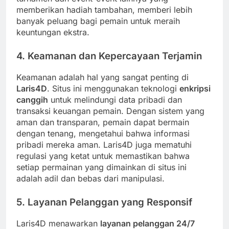
memberikan hadiah tambahan, memberi lebih
banyak peluang bagi pemain untuk meraih
keuntungan ekstra.
4.
Keamanan dan Kepercayaan Terjamin
Keamanan adalah hal yang sangat penting di
Laris4D
. Situs ini menggunakan teknologi
enkripsi
canggih
untuk melindungi data pribadi dan
transaksi keuangan pemain. Dengan sistem yang
aman dan transparan, pemain dapat bermain
dengan tenang, mengetahui bahwa informasi
pribadi mereka aman. Laris4D juga mematuhi
regulasi yang ketat untuk memastikan bahwa
setiap permainan yang dimainkan di situs ini
adalah adil dan bebas dari manipulasi.
5.
Layanan Pelanggan yang Responsif
Laris4D menawarkan
layanan pelanggan 24/7