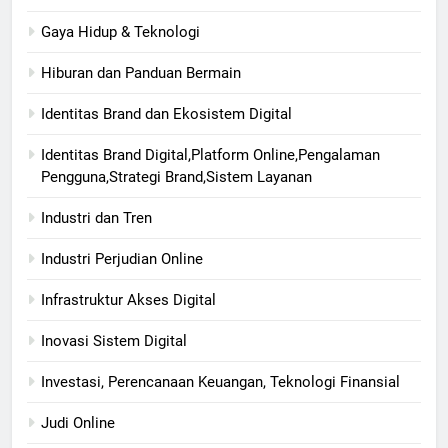
Gaya Hidup & Teknologi
Hiburan dan Panduan Bermain
Identitas Brand dan Ekosistem Digital
Identitas Brand Digital,Platform Online,Pengalaman
Pengguna,Strategi Brand,Sistem Layanan
Industri dan Tren
Industri Perjudian Online
Infrastruktur Akses Digital
Inovasi Sistem Digital
Investasi, Perencanaan Keuangan, Teknologi Finansial
Judi Online