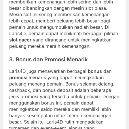
memberikan kemenangan lebih sering dan lebih
besar dibandingkan dengan mesin slot biasa.
Mesin slot ini sering memberikan kemenangan
lebih cepat, memberi peluang lebih besar bagi
pemain untuk mengumpulkan hadiah besar. Di
Laris4D, pemain dapat menikmati berbagai pilihan
slot gacor
yang dirancang untuk meningkatkan
peluang mereka meraih kemenangan.
3.
Bonus dan Promosi Menarik
Laris4D juga menawarkan berbagai
bonus
dan
promosi menarik
yang dapat meningkatkan
peluang menang pemain. Bonus selamat datang,
cashback, dan bonus deposit adalah beberapa
jenis promosi yang tersedia untuk pemain. Dengan
menggunakan bonus ini, pemain dapat
meningkatkan saldo mereka dan memiliki lebih
banyak kesempatan untuk meraih kemenangan
besar. Selain itu, Laris4D rutin mengadakan
turnamen dan event-event lainnya yang