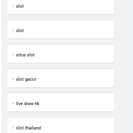
slot
slot
situs slot
slot gacor
live draw hk
slot thailand