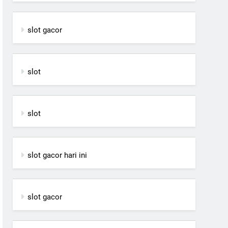
slot gacor
slot
slot
slot gacor hari ini
slot gacor