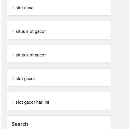
slot dana
situs slot gacor
situs slot gacor
slot gacor
slot gacor hari ini
Search