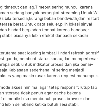
gi timeout dan lag.Timeout sering muncul karena
ka rumah sedang banyak perangkat streaming.Untuk Wi-
z bila tersedia,kurangi beban bandwidth,dan restart
erasa berat.Untuk data seluler,pilih lokasi sinyal
n,dan hindari berpindah tempat karena handover
stabil biasanya lebih efektif daripada sekadar
erutama saat loading lambat.Hindari refresh agresif
uest ganda,membuat status kacau,dan memperbesar
apa detik untuk indikator proses,dan jika benar-
 saja.Kebiasaan sederhana ini sering menjadi
 akses yang makin rusak karena request menumpuk.
 mode akses minimal agar tetap responsif:Tutup tab
ikan storage tidak penuh agar cache bekerja
sif di mobile bisa membunuh proses browser dan
lebih seimbang ketika butuh sesi stabil.