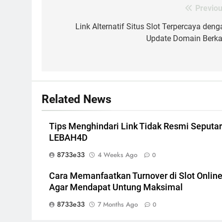
Previou
Post
navigation
Link Alternatif Situs Slot Terpercaya deng
Update Domain Berka
Related News
Tips Menghindari Link Tidak Resmi Seputar
LEBAH4D
8733e33
4 Weeks Ago
0
Cara Memanfaatkan Turnover di Slot Onlin
Agar Mendapat Untung Maksimal
8733e33
7 Months Ago
0