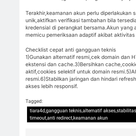
Terakhir,keamanan akun perlu diperlakukan se
unik,aktifkan verifikasi tambahan bila tersed
kredensial di perangkat bersama.Akun yang a
memicu pemeriksaan adaptif akibat aktivita
Checklist cepat anti gangguan teknis
1)Gunakan alternatif resmi,cek domain dan H
ekstensi dan cache.3)Bersihkan cache,cookies
aktif,cookies selektif untuk domain resmi.5)
resmi.6)Stabilkan jaringan dan hindari refre
akses lebih responsif.
Tagged:
tiara4d,gangguan teknis,alternatif akses,stabilita
timeout,anti redirect,keamanan akun