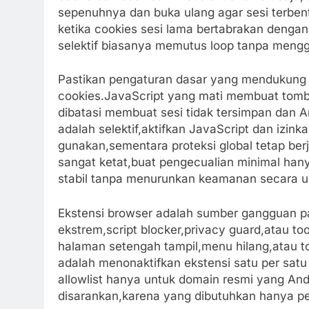
sepenuhnya dan buka ulang agar sesi terbentu
ketika cookies sesi lama bertabrakan dengan
selektif biasanya memutus loop tanpa mengga
Pastikan pengaturan dasar yang mendukung s
cookies.JavaScript yang mati membuat tombo
dibatasi membuat sesi tidak tersimpan dan
adalah selektif,aktifkan JavaScript dan izi
gunakan,sementara proteksi global tetap be
sangat ketat,buat pengecualian minimal hany
stabil tanpa menurunkan keamanan secara
Ekstensi browser adalah sumber gangguan pa
ekstrem,script blocker,privacy guard,atau t
halaman setengah tampil,menu hilang,atau to
adalah menonaktifkan ekstensi satu per sa
allowlist hanya untuk domain resmi yang An
disarankan,karena yang dibutuhkan hanya pe