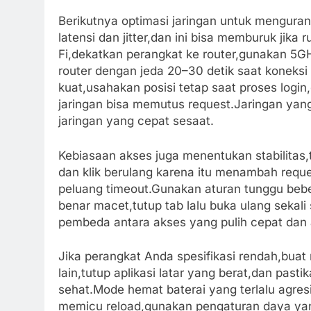
Berikutnya optimasi jaringan untuk menguran
latensi dan jitter,dan ini bisa memburuk ji
Fi,dekatkan perangkat ke router,gunakan 5GH
router dengan jeda 20–30 detik saat koneksi t
kuat,usahakan posisi tetap saat proses logi
jaringan bisa memutus request.Jaringan yang 
jaringan yang cepat sesaat.
Kebiasaan akses juga menentukan stabilitas,t
dan klik berulang karena itu menambah req
peluang timeout.Gunakan aturan tunggu beber
benar macet,tutup tab lalu buka ulang sekali
pembeda antara akses yang pulih cepat dan
Jika perangkat Anda spesifikasi rendah,buat
lain,tutup aplikasi latar yang berat,dan past
sehat.Mode hemat baterai yang terlalu agre
memicu reload,gunakan pengaturan daya yang 