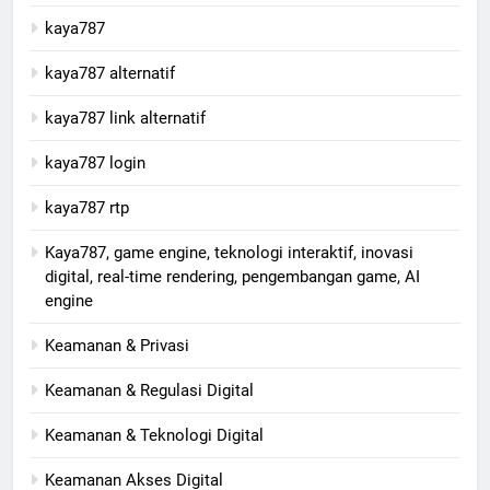
kaya787
kaya787 alternatif
kaya787 link alternatif
kaya787 login
kaya787 rtp
Kaya787, game engine, teknologi interaktif, inovasi
digital, real-time rendering, pengembangan game, AI
engine
Keamanan & Privasi
Keamanan & Regulasi Digital
Keamanan & Teknologi Digital
Keamanan Akses Digital