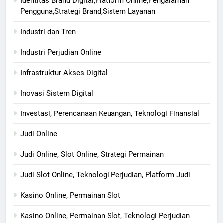
Identitas Brand Digital,Platform Online,Pengalaman
Pengguna,Strategi Brand,Sistem Layanan
Industri dan Tren
Industri Perjudian Online
Infrastruktur Akses Digital
Inovasi Sistem Digital
Investasi, Perencanaan Keuangan, Teknologi Finansial
Judi Online
Judi Online, Slot Online, Strategi Permainan
Judi Slot Online, Teknologi Perjudian, Platform Judi
Kasino Online, Permainan Slot
Kasino Online, Permainan Slot, Teknologi Perjudian