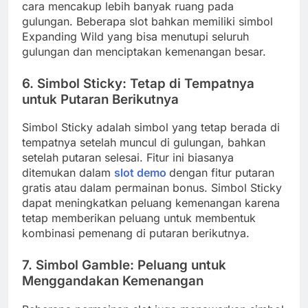
cara mencakup lebih banyak ruang pada
gulungan. Beberapa slot bahkan memiliki simbol
Expanding Wild yang bisa menutupi seluruh
gulungan dan menciptakan kemenangan besar.
6.
Simbol Sticky: Tetap di Tempatnya
untuk Putaran Berikutnya
Simbol Sticky adalah simbol yang tetap berada di
tempatnya setelah muncul di gulungan, bahkan
setelah putaran selesai. Fitur ini biasanya
ditemukan dalam
slot demo
dengan fitur putaran
gratis atau dalam permainan bonus. Simbol Sticky
dapat meningkatkan peluang kemenangan karena
tetap memberikan peluang untuk membentuk
kombinasi pemenang di putaran berikutnya.
7.
Simbol Gamble: Peluang untuk
Menggandakan Kemenangan