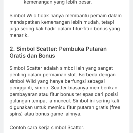
kemenangan yang lebih besar.
Simbol Wild tidak hanya membantu pemain dalam
mendapatkan kemenangan lebih mudah, tetapi
juga sering kali hadir dalam fitur-fitur bonus yang
menarik.
2.
Simbol Scatter: Pembuka Putaran
Gratis dan Bonus
Simbol Scatter adalah simbol lain yang sangat
penting dalam permainan slot. Berbeda dengan
simbol Wild yang hanya berfungsi sebagai
pengganti, simbol Scatter biasanya memberikan
pembayaran atau fitur bonus terlepas dari posisi
gulungan tempat ia muncul. Simbol ini sering kali
digunakan untuk memicu fitur putaran gratis (free
spins) atau bonus game lainnya.
Contoh cara kerja simbol Scatter: