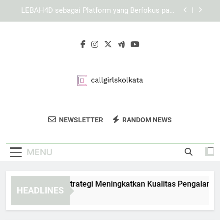
Skip
Cara Menjelajahi KAYA787 dengan Lebih Cepat
to
dan Terarah
content
KAYA787 dan Pengembangan Sistem Digital yang
Berorientasi pada Pengguna
EDWINSLOT dan Strategi Meningkatkan Kualitas
Pengalaman Pengguna
LEBAH4D sebagai Platform yang Berfokus pada
Kemudahan Pengguna Modern
Cara Menjelajahi KAYA787 dengan Lebih Cepat
dan Terarah
Call Girls Kolkata
Dapatkan Layanan Panggilan Profesional
KAYA787 dan Pengembangan Sistem Digital yang
NEWSLETTER
RANDOM NEWS
Berorientasi pada Pengguna
Di Kolkata. Layanan Terpercaya Untuk
Kebutuhan Hiburan Dewasa.
MENU
WINSLOT dan Strategi Meningkatkan Kualitas Pengalaman P
HEADLINES
Weeks Ago