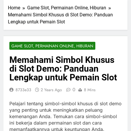
Home
Game Slot, Permainan Online, Hiburan
Memahami Simbol Khusus di Slot Demo: Panduan
Lengkap untuk Pemain Slot
GAME SLOT, PERMAINAN ONLINE, HIBURAN
Memahami Simbol Khusus
di Slot Demo: Panduan
Lengkap untuk Pemain Slot
0
8733e33
2 Years Ago
8 Mins
Pelajari tentang simbol-simbol khusus di slot demo
yang penting untuk meningkatkan peluang
kemenangan Anda. Temukan cara simbol-simbol
ini bekerja dalam permainan slot dan cara
memanfaatkannya untuk keuntungan Anda.