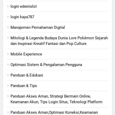
login edwinslot
login kaya787
Manajemen Pemahaman Digital
Mitologi & Legenda Budaya Dunia Lore Pokémon Sejarah
dan Inspirasi Kreatif Fantasi dan Pop Culture
Mobile Experience
Optimasi Sistem & Pengalaman Pengguna
Panduan & Edukasi
Panduan & Tips
Panduan Akses Aman, Strategi Bermain Online,
Keamanan Akun, Tips Login Situs, Teknologi Platform
Panduan Akses Aman,Optimasi Koneksi,Keamanan