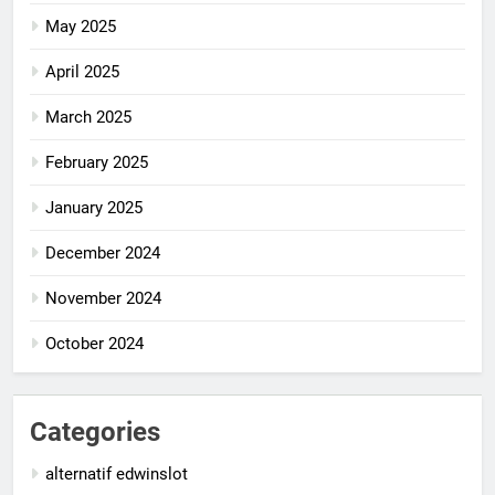
May 2025
April 2025
March 2025
February 2025
January 2025
December 2024
November 2024
October 2024
Categories
alternatif edwinslot