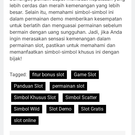
lebih cerdas dan meraih kemenangan yang lebih
besar. Selain itu, memahami simbol-simbol ini
dalam permainan demo memberikan kesempatan
untuk berlatih dan menguasai permainan sebelum
bermain dengan uang sungguhan. Jadi, jika Anda
ingin merasakan sensasi kemenangan dalam
permainan slot, pastikan untuk memahami dan
memanfaatkan simbol-simbol khusus ini dengan
bijak!
Tagged:
fitur bonus slot
Game Slot
Panduan Slot
permainan slot
Simbol Khusus Slot
Simbol Scatter
Simbol Wild
Slot Demo
Slot Gratis
slot online