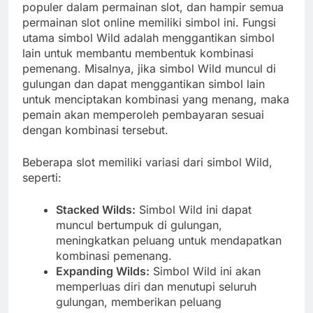
populer dalam permainan slot, dan hampir semua
permainan slot online memiliki simbol ini. Fungsi
utama simbol Wild adalah menggantikan simbol
lain untuk membantu membentuk kombinasi
pemenang. Misalnya, jika simbol Wild muncul di
gulungan dan dapat menggantikan simbol lain
untuk menciptakan kombinasi yang menang, maka
pemain akan memperoleh pembayaran sesuai
dengan kombinasi tersebut.
Beberapa slot memiliki variasi dari simbol Wild,
seperti:
Stacked Wilds:
Simbol Wild ini dapat
muncul bertumpuk di gulungan,
meningkatkan peluang untuk mendapatkan
kombinasi pemenang.
Expanding Wilds:
Simbol Wild ini akan
memperluas diri dan menutupi seluruh
gulungan, memberikan peluang