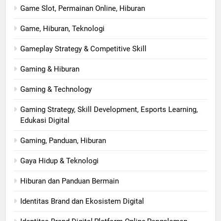
Game Slot, Permainan Online, Hiburan
Game, Hiburan, Teknologi
Gameplay Strategy & Competitive Skill
Gaming & Hiburan
Gaming & Technology
Gaming Strategy, Skill Development, Esports Learning,
Edukasi Digital
Gaming, Panduan, Hiburan
Gaya Hidup & Teknologi
Hiburan dan Panduan Bermain
Identitas Brand dan Ekosistem Digital