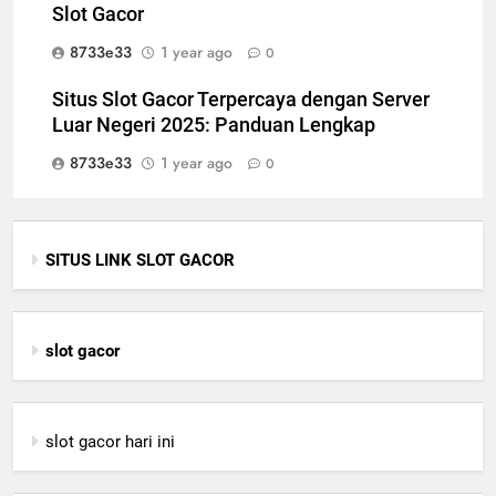
Slot Gacor
8733e33
1 year ago
0
Situs Slot Gacor Terpercaya dengan Server
Luar Negeri 2025: Panduan Lengkap
8733e33
1 year ago
0
SITUS LINK SLOT GACOR
slot gacor
slot gacor hari ini