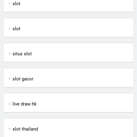
slot
slot
situs slot
slot gacor
live draw hk
slot thailand