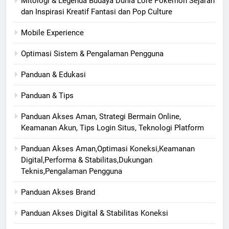
Mitologi & Legenda Budaya Dunia Lore Pokémon Sejarah
dan Inspirasi Kreatif Fantasi dan Pop Culture
Mobile Experience
Optimasi Sistem & Pengalaman Pengguna
Panduan & Edukasi
Panduan & Tips
Panduan Akses Aman, Strategi Bermain Online,
Keamanan Akun, Tips Login Situs, Teknologi Platform
Panduan Akses Aman,Optimasi Koneksi,Keamanan
Digital,Performa & Stabilitas,Dukungan
Teknis,Pengalaman Pengguna
Panduan Akses Brand
Panduan Akses Digital & Stabilitas Koneksi