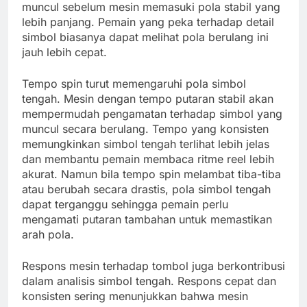
muncul sebelum mesin memasuki pola stabil yang
lebih panjang. Pemain yang peka terhadap detail
simbol biasanya dapat melihat pola berulang ini
jauh lebih cepat.
Tempo spin turut memengaruhi pola simbol
tengah. Mesin dengan tempo putaran stabil akan
mempermudah pengamatan terhadap simbol yang
muncul secara berulang. Tempo yang konsisten
memungkinkan simbol tengah terlihat lebih jelas
dan membantu pemain membaca ritme reel lebih
akurat. Namun bila tempo spin melambat tiba-tiba
atau berubah secara drastis, pola simbol tengah
dapat terganggu sehingga pemain perlu
mengamati putaran tambahan untuk memastikan
arah pola.
Respons mesin terhadap tombol juga berkontribusi
dalam analisis simbol tengah. Respons cepat dan
konsisten sering menunjukkan bahwa mesin