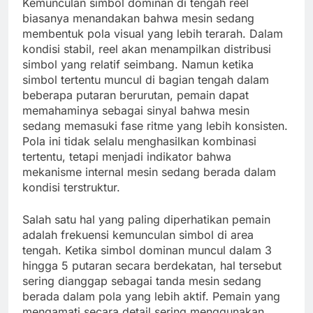
Kemunculan simbol dominan di tengah reel
biasanya menandakan bahwa mesin sedang
membentuk pola visual yang lebih terarah. Dalam
kondisi stabil, reel akan menampilkan distribusi
simbol yang relatif seimbang. Namun ketika
simbol tertentu muncul di bagian tengah dalam
beberapa putaran berurutan, pemain dapat
memahaminya sebagai sinyal bahwa mesin
sedang memasuki fase ritme yang lebih konsisten.
Pola ini tidak selalu menghasilkan kombinasi
tertentu, tetapi menjadi indikator bahwa
mekanisme internal mesin sedang berada dalam
kondisi terstruktur.
Salah satu hal yang paling diperhatikan pemain
adalah frekuensi kemunculan simbol di area
tengah. Ketika simbol dominan muncul dalam 3
hingga 5 putaran secara berdekatan, hal tersebut
sering dianggap sebagai tanda mesin sedang
berada dalam pola yang lebih aktif. Pemain yang
mengamati secara detail sering menggunakan