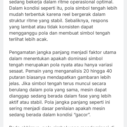
sedang bekerja dalam ritme operasional optimal.
Dalam kondisi seperti itu, pola simbol tengah lebih
mudah terbentuk karena reel bergerak dalam
struktur ritme yang stabil. Sebaliknya, respons
yang lambat atau tidak konsisten dapat
mengganggu pola dan membuat simbol tengah
terlihat lebih acak.
Pengamatan jangka panjang menjadi faktor utama
dalam menentukan apakah dominasi simbol
tengah merupakan pola nyata atau hanya variasi
sesaat. Pemain yang menganalisis 20 hingga 40
putaran biasanya mendapatkan gambaran lebih
jelas. Jika simbol tengah terus muncul secara
berulang dalam pola yang sama, mesin dapat
dianggap sedang berada dalam fase yang lebih
aktif atau stabil. Pola jangka panjang seperti ini
sering menjadi dasar penilaian apakah mesin
sedang berada dalam kondisi “gacor”.