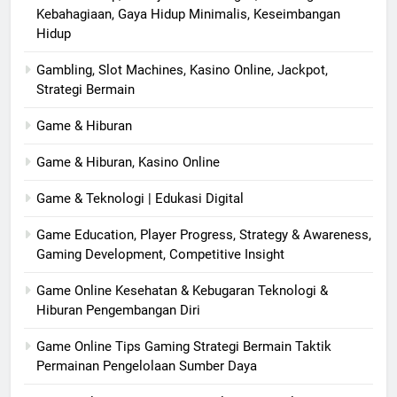
Kebahagiaan, Gaya Hidup Minimalis, Keseimbangan
Hidup
Gambling, Slot Machines, Kasino Online, Jackpot,
Strategi Bermain
Game & Hiburan
Game & Hiburan, Kasino Online
Game & Teknologi | Edukasi Digital
Game Education, Player Progress, Strategy & Awareness,
Gaming Development, Competitive Insight
Game Online Kesehatan & Kebugaran Teknologi &
Hiburan Pengembangan Diri
Game Online Tips Gaming Strategi Bermain Taktik
Permainan Pengelolaan Sumber Daya