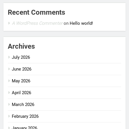
Recent Comments
A WordPress Commenter
on
Hello world!
Archives
July 2026
June 2026
May 2026
April 2026
March 2026
February 2026
January 2026