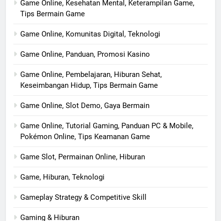
Game Online, Kesehatan Mental, Keterampilan Game,
Tips Bermain Game
Game Online, Komunitas Digital, Teknologi
Game Online, Panduan, Promosi Kasino
Game Online, Pembelajaran, Hiburan Sehat,
Keseimbangan Hidup, Tips Bermain Game
Game Online, Slot Demo, Gaya Bermain
Game Online, Tutorial Gaming, Panduan PC & Mobile,
Pokémon Online, Tips Keamanan Game
Game Slot, Permainan Online, Hiburan
Game, Hiburan, Teknologi
Gameplay Strategy & Competitive Skill
Gaming & Hiburan