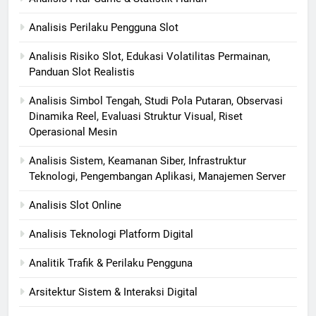
Analisis Perilaku Pengguna Slot
Analisis Risiko Slot, Edukasi Volatilitas Permainan,
Panduan Slot Realistis
Analisis Simbol Tengah, Studi Pola Putaran, Observasi
Dinamika Reel, Evaluasi Struktur Visual, Riset
Operasional Mesin
Analisis Sistem, Keamanan Siber, Infrastruktur
Teknologi, Pengembangan Aplikasi, Manajemen Server
Analisis Slot Online
Analisis Teknologi Platform Digital
Analitik Trafik & Perilaku Pengguna
Arsitektur Sistem & Interaksi Digital