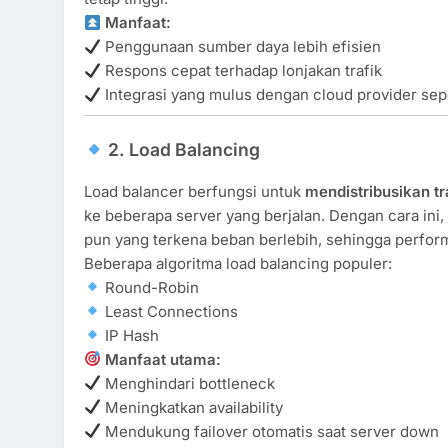
Manfaat:
Penggunaan sumber daya lebih efisien
Respons cepat terhadap lonjakan trafik
Integrasi yang mulus dengan cloud provider se
2.
Load Balancing
Load balancer berfungsi untuk
mendistribusikan tr
ke beberapa server yang berjalan. Dengan cara ini, 
pun yang terkena beban berlebih, sehingga performa
Beberapa algoritma load balancing populer:
Round-Robin
Least Connections
IP Hash
Manfaat utama:
Menghindari bottleneck
Meningkatkan availability
Mendukung failover otomatis saat server down