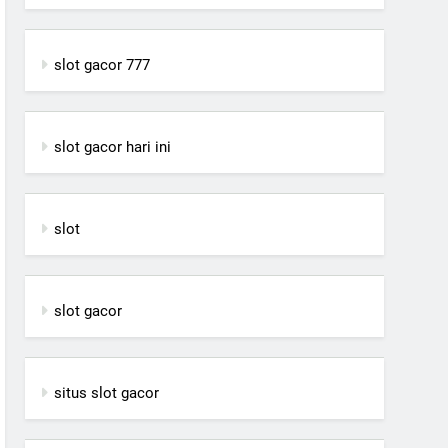
slot gacor 777
slot gacor hari ini
slot
slot gacor
situs slot gacor