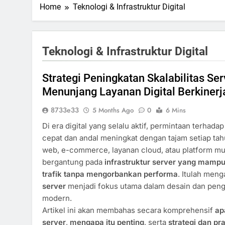
Home
Teknologi & Infrastruktur Digital
Teknologi & Infrastruktur Digital
Strategi Peningkatan Skalabilitas Ser
Menunjang Layanan Digital Berkinerj
8733e33
5 Months Ago
0
6 Mins
Di era digital yang selalu aktif, permintaan terhada
cepat dan andal meningkat dengan tajam setiap tahun
web, e-commerce, layanan cloud, atau platform mu
bergantung pada
infrastruktur server yang mampu
trafik tanpa mengorbankan performa
. Itulah men
server
menjadi fokus utama dalam desain dan pen
modern.
Artikel ini akan membahas secara komprehensif
ap
server
,
mengapa itu penting
, serta
strategi dan pr