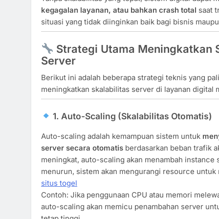
kegagalan layanan, atau bahkan crash total
saat t
situasi yang tidak diinginkan baik bagi bisnis mau
Strategi Utama Meningkatkan S
Server
Berikut ini adalah beberapa strategi teknis yang pal
meningkatkan skalabilitas server di layanan digital
1.
Auto-Scaling (Skalabilitas Otomatis)
Auto-scaling adalah kemampuan sistem untuk
meny
server secara otomatis
berdasarkan beban trafik akt
meningkat, auto-scaling akan menambah instance se
menurun, sistem akan mengurangi resource untuk
situs togel
Contoh: Jika penggunaan CPU atau memori melewati
auto-scaling akan memicu penambahan server untu
tetap tinggi.