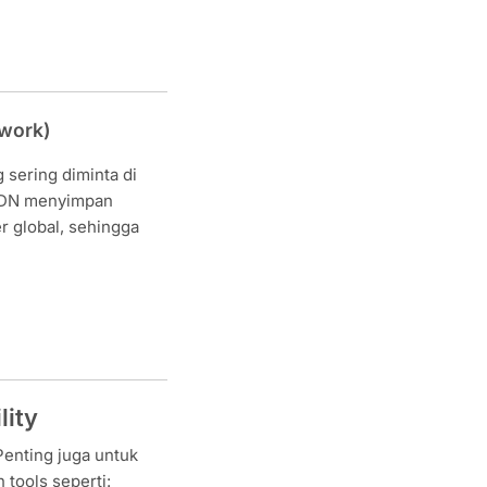
twork)
 sering diminta di
 CDN menyimpan
r global, sehingga
lity
Penting juga untuk
tools seperti: