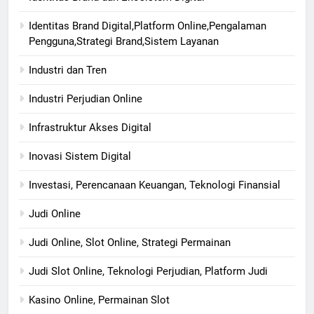
Identitas Brand Digital,Platform Online,Pengalaman
Pengguna,Strategi Brand,Sistem Layanan
Industri dan Tren
Industri Perjudian Online
Infrastruktur Akses Digital
Inovasi Sistem Digital
Investasi, Perencanaan Keuangan, Teknologi Finansial
Judi Online
Judi Online, Slot Online, Strategi Permainan
Judi Slot Online, Teknologi Perjudian, Platform Judi
Kasino Online, Permainan Slot