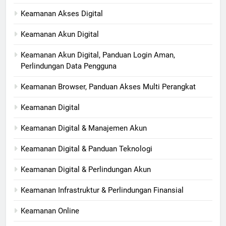
Keamanan Akses Digital
Keamanan Akun Digital
Keamanan Akun Digital, Panduan Login Aman,
Perlindungan Data Pengguna
Keamanan Browser, Panduan Akses Multi Perangkat
Keamanan Digital
Keamanan Digital & Manajemen Akun
Keamanan Digital & Panduan Teknologi
Keamanan Digital & Perlindungan Akun
Keamanan Infrastruktur & Perlindungan Finansial
Keamanan Online