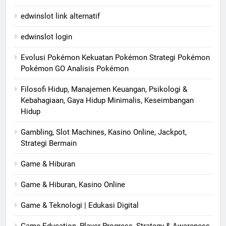
edwinslot link alternatif
edwinslot login
Evolusi Pokémon Kekuatan Pokémon Strategi Pokémon
Pokémon GO Analisis Pokémon
Filosofi Hidup, Manajemen Keuangan, Psikologi &
Kebahagiaan, Gaya Hidup Minimalis, Keseimbangan
Hidup
Gambling, Slot Machines, Kasino Online, Jackpot,
Strategi Bermain
Game & Hiburan
Game & Hiburan, Kasino Online
Game & Teknologi | Edukasi Digital