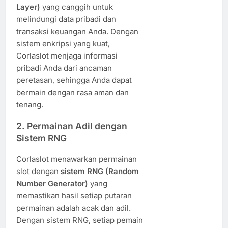
Layer)
yang canggih untuk
melindungi data pribadi dan
transaksi keuangan Anda. Dengan
sistem enkripsi yang kuat,
Corlaslot menjaga informasi
pribadi Anda dari ancaman
peretasan, sehingga Anda dapat
bermain dengan rasa aman dan
tenang.
2.
Permainan Adil dengan
Sistem RNG
Corlaslot menawarkan permainan
slot dengan
sistem RNG (Random
Number Generator)
yang
memastikan hasil setiap putaran
permainan adalah acak dan adil.
Dengan sistem RNG, setiap pemain