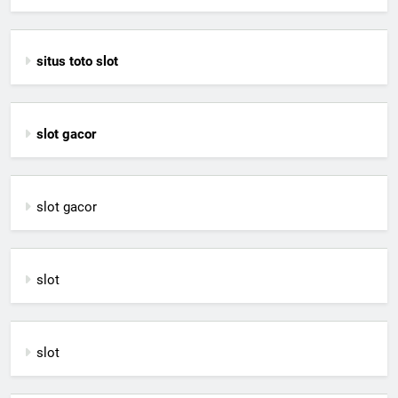
situs toto slot
slot gacor
slot gacor
slot
slot