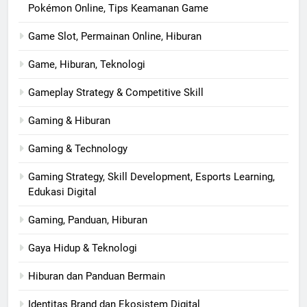
Pokémon Online, Tips Keamanan Game
Game Slot, Permainan Online, Hiburan
Game, Hiburan, Teknologi
Gameplay Strategy & Competitive Skill
Gaming & Hiburan
Gaming & Technology
Gaming Strategy, Skill Development, Esports Learning,
Edukasi Digital
Gaming, Panduan, Hiburan
Gaya Hidup & Teknologi
Hiburan dan Panduan Bermain
Identitas Brand dan Ekosistem Digital