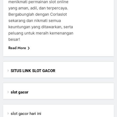
menikmati permainan slot online
yang aman, adil, dan terpercaya.
Bergabunglah dengan Corlaslot
sekarang dan nikmati semua
keuntungan yang ditawarkan, serta
peluang untuk meraih kemenangan
besar!
Read More
SITUS LINK SLOT GACOR
slot gacor
slot gacor hari ini