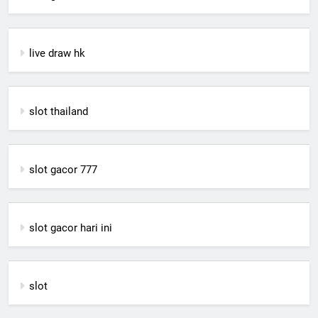
live draw hk
slot thailand
slot gacor 777
slot gacor hari ini
slot