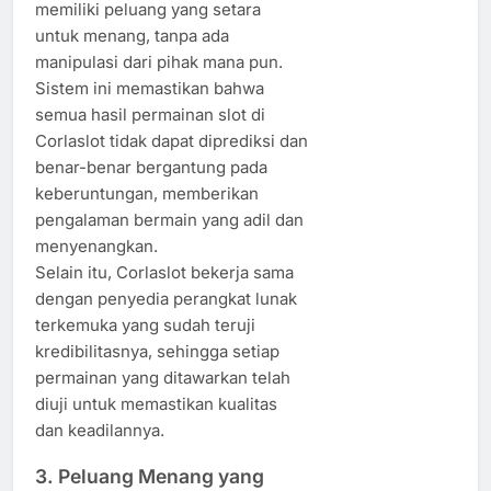
memiliki peluang yang setara
untuk menang, tanpa ada
manipulasi dari pihak mana pun.
Sistem ini memastikan bahwa
semua hasil permainan slot di
Corlaslot tidak dapat diprediksi dan
benar-benar bergantung pada
keberuntungan, memberikan
pengalaman bermain yang adil dan
menyenangkan.
Selain itu, Corlaslot bekerja sama
dengan penyedia perangkat lunak
terkemuka yang sudah teruji
kredibilitasnya, sehingga setiap
permainan yang ditawarkan telah
diuji untuk memastikan kualitas
dan keadilannya.
3.
Peluang Menang yang