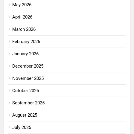
May 2026
April 2026
March 2026
February 2026
January 2026
December 2025
November 2025
October 2025
September 2025
August 2025
July 2025