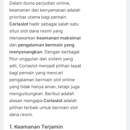
Dalam dunia perjudian online,
keamanan dan kenyamanan adalah
prioritas utama bagi pemain.
Corlaslot
hadir sebagai salah satu
situs slot dana resmi yang
menawarkan
keamanan maksimal
dan
pengalaman bermain yang
menyenangkan
. Dengan berbagai
fitur unggulan dan sistem yang
adil, Corlaslot menjadi pilihan tepat
bagi pemain yang mencari
pengalaman bermain slot online
yang tidak hanya aman, tetapi juga
menguntungkan. Berikut adalah
alasan mengapa
Corlaslot
adalah
pilihan terbaik untuk bermain slot
dana resmi.
1.
Keamanan Terjamin