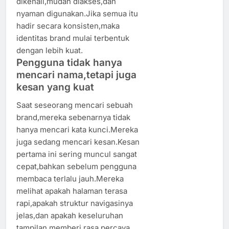
dikenali,mudah diakses,dan
nyaman digunakan.Jika semua itu
hadir secara konsisten,maka
identitas brand mulai terbentuk
dengan lebih kuat.
Pengguna tidak hanya
mencari nama,tetapi juga
kesan yang kuat
Saat seseorang mencari sebuah
brand,mereka sebenarnya tidak
hanya mencari kata kunci.Mereka
juga sedang mencari kesan.Kesan
pertama ini sering muncul sangat
cepat,bahkan sebelum pengguna
membaca terlalu jauh.Mereka
melihat apakah halaman terasa
rapi,apakah struktur navigasinya
jelas,dan apakah keseluruhan
tampilan memberi rasa percaya.