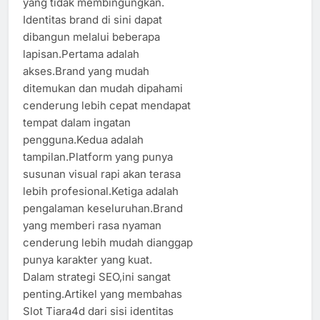
yang tidak membingungkan.
Identitas brand di sini dapat
dibangun melalui beberapa
lapisan.Pertama adalah
akses.Brand yang mudah
ditemukan dan mudah dipahami
cenderung lebih cepat mendapat
tempat dalam ingatan
pengguna.Kedua adalah
tampilan.Platform yang punya
susunan visual rapi akan terasa
lebih profesional.Ketiga adalah
pengalaman keseluruhan.Brand
yang memberi rasa nyaman
cenderung lebih mudah dianggap
punya karakter yang kuat.
Dalam strategi SEO,ini sangat
penting.Artikel yang membahas
Slot Tiara4d dari sisi identitas