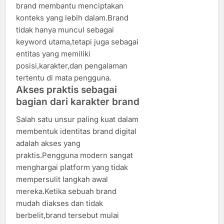
brand membantu menciptakan
konteks yang lebih dalam.Brand
tidak hanya muncul sebagai
keyword utama,tetapi juga sebagai
entitas yang memiliki
posisi,karakter,dan pengalaman
tertentu di mata pengguna.
Akses praktis sebagai
bagian dari karakter brand
Salah satu unsur paling kuat dalam
membentuk identitas brand digital
adalah akses yang
praktis.Pengguna modern sangat
menghargai platform yang tidak
mempersulit langkah awal
mereka.Ketika sebuah brand
mudah diakses dan tidak
berbelit,brand tersebut mulai