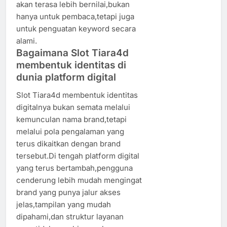
akan terasa lebih bernilai,bukan
hanya untuk pembaca,tetapi juga
untuk penguatan keyword secara
alami.
Bagaimana Slot Tiara4d
membentuk identitas di
dunia platform digital
Slot Tiara4d membentuk identitas
digitalnya bukan semata melalui
kemunculan nama brand,tetapi
melalui pola pengalaman yang
terus dikaitkan dengan brand
tersebut.Di tengah platform digital
yang terus bertambah,pengguna
cenderung lebih mudah mengingat
brand yang punya jalur akses
jelas,tampilan yang mudah
dipahami,dan struktur layanan