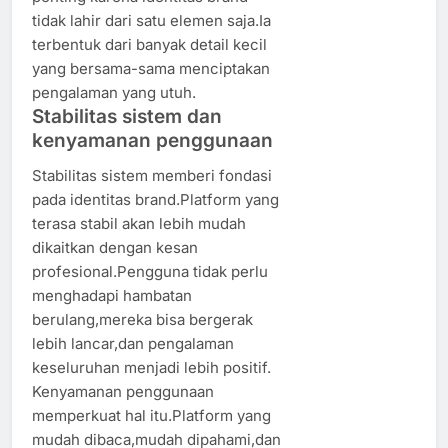
tidak lahir dari satu elemen saja.Ia
terbentuk dari banyak detail kecil
yang bersama-sama menciptakan
pengalaman yang utuh.
Stabilitas sistem dan
kenyamanan penggunaan
Stabilitas sistem memberi fondasi
pada identitas brand.Platform yang
terasa stabil akan lebih mudah
dikaitkan dengan kesan
profesional.Pengguna tidak perlu
menghadapi hambatan
berulang,mereka bisa bergerak
lebih lancar,dan pengalaman
keseluruhan menjadi lebih positif.
Kenyamanan penggunaan
memperkuat hal itu.Platform yang
mudah dibaca,mudah dipahami,dan