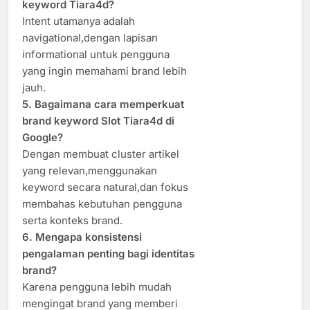
keyword Tiara4d?
Intent utamanya adalah
navigational,dengan lapisan
informational untuk pengguna
yang ingin memahami brand lebih
jauh.
5. Bagaimana cara memperkuat
brand keyword Slot Tiara4d di
Google?
Dengan membuat cluster artikel
yang relevan,menggunakan
keyword secara natural,dan fokus
membahas kebutuhan pengguna
serta konteks brand.
6. Mengapa konsistensi
pengalaman penting bagi identitas
brand?
Karena pengguna lebih mudah
mengingat brand yang memberi