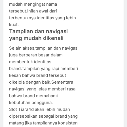
mudah mengingat nama
tersebut.Inilah awal dari
terbentuknya identitas yang lebih
kuat.
Tampilan dan navigasi
yang mudah dikenali
Selain akses,tampilan dan navigasi
juga berperan besar dalam
membentuk identitas
brand.Tampilan yang rapi memberi
kesan bahwa brand tersebut
dikelola dengan baik.Sementara
navigasi yang jelas memberi rasa
bahwa brand memahami
kebutuhan pengguna.
Slot Tiara4d akan lebih mudah
dipersepsikan sebagai brand yang
matang jika tampilannya konsisten