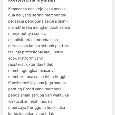
Keamanan dan kejelasan adalah
dua hal yang sering membentuk
persepsi pengguna secara diam-
diam.Mereka mungkin tidak selalu
menyebutnya secara
eksplisit,tetapi mereka bisa
merasakan ketika sebuah platform
terlihat profesional atau justru
acak.Platform yang
rapi,terstruktur,dan tidak
membingungkan biasanya
memberi rasa aman lebih tinggi.
Konsistensi layanan juga sangat
penting.Brand yang memberi
pengalaman serupa dari waktu ke
waktu akan lebih mudah
dipercaya.Pengguna tidak suka
ketidakpastian yang tidak