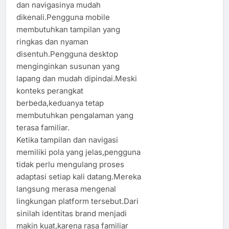
dan navigasinya mudah
dikenali.Pengguna mobile
membutuhkan tampilan yang
ringkas dan nyaman
disentuh.Pengguna desktop
menginginkan susunan yang
lapang dan mudah dipindai.Meski
konteks perangkat
berbeda,keduanya tetap
membutuhkan pengalaman yang
terasa familiar.
Ketika tampilan dan navigasi
memiliki pola yang jelas,pengguna
tidak perlu mengulang proses
adaptasi setiap kali datang.Mereka
langsung merasa mengenal
lingkungan platform tersebut.Dari
sinilah identitas brand menjadi
makin kuat,karena rasa familiar