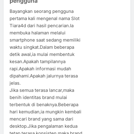
pengguna
Bayangkan seorang pengguna
pertama kali mengenal nama Slot
Tiara4d dari hasil pencarian.Ia
membuka halaman melalui
smartphone saat sedang memiliki
waktu singkat.Dalam beberapa
detik awal,ia mulai membentuk
kesan.Apakah tampilannya
rapi.Apakah informasi mudah
dipahami.Apakah jalurnya terasa
jelas.
Jika semua terasa lancar,maka
benih identitas brand mulai
terbentuk di benaknya.Beberapa
hari kemudian,ia mungkin kembali
mencari brand yang sama dari
desktop.Jika pengalaman kedua
tetap terasa konsisten,maka brand