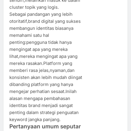
sendiri,melainkan masuk ke dalam
cluster topik yang logis.
Sebagai pandangan yang lebih
otoritatif,brand digital yang sukses
membangun identitas biasanya
memahami satu hal
penting:pengguna tidak hanya
mengingat apa yang mereka
lihat,mereka mengingat apa yang
mereka rasakan.Platform yang
memberi rasa jelas,nyaman,dan
konsisten akan lebih mudah diingat
dibanding platform yang hanya
mengejar perhatian sesaat.Inilah
alasan mengapa pembahasan
identitas brand menjadi sangat
penting dalam strategi penguatan
keyword jangka panjang.
Pertanyaan umum seputar