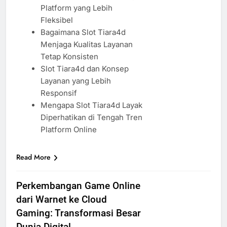
Platform yang Lebih
Fleksibel
Bagaimana Slot Tiara4d
Menjaga Kualitas Layanan
Tetap Konsisten
Slot Tiara4d dan Konsep
Layanan yang Lebih
Responsif
Mengapa Slot Tiara4d Layak
Diperhatikan di Tengah Tren
Platform Online
Read More
Perkembangan Game Online
dari Warnet ke Cloud
Gaming: Transformasi Besar
Dunia Digital