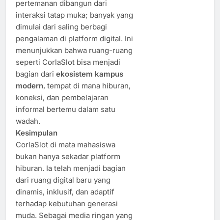
pertemanan dibangun dari
interaksi tatap muka; banyak yang
dimulai dari saling berbagi
pengalaman di platform digital. Ini
menunjukkan bahwa ruang-ruang
seperti CorlaSlot bisa menjadi
bagian dari
ekosistem kampus
modern
, tempat di mana hiburan,
koneksi, dan pembelajaran
informal bertemu dalam satu
wadah.
Kesimpulan
CorlaSlot di mata mahasiswa
bukan hanya sekadar platform
hiburan. Ia telah menjadi bagian
dari ruang digital baru yang
dinamis, inklusif, dan adaptif
terhadap kebutuhan generasi
muda. Sebagai media ringan yang