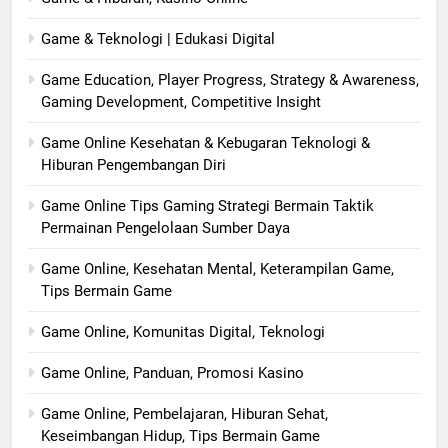
Game & Teknologi | Edukasi Digital
Game Education, Player Progress, Strategy & Awareness,
Gaming Development, Competitive Insight
Game Online Kesehatan & Kebugaran Teknologi &
Hiburan Pengembangan Diri
Game Online Tips Gaming Strategi Bermain Taktik
Permainan Pengelolaan Sumber Daya
Game Online, Kesehatan Mental, Keterampilan Game,
Tips Bermain Game
Game Online, Komunitas Digital, Teknologi
Game Online, Panduan, Promosi Kasino
Game Online, Pembelajaran, Hiburan Sehat,
Keseimbangan Hidup, Tips Bermain Game