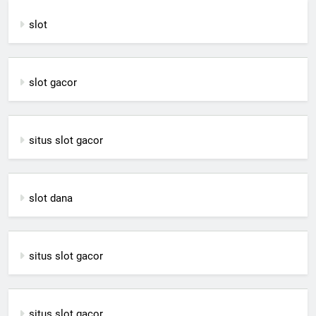
slot
slot gacor
situs slot gacor
slot dana
situs slot gacor
situs slot gacor