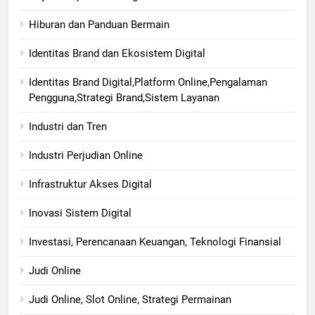
Hiburan dan Panduan Bermain
Identitas Brand dan Ekosistem Digital
Identitas Brand Digital,Platform Online,Pengalaman
Pengguna,Strategi Brand,Sistem Layanan
Industri dan Tren
Industri Perjudian Online
Infrastruktur Akses Digital
Inovasi Sistem Digital
Investasi, Perencanaan Keuangan, Teknologi Finansial
Judi Online
Judi Online, Slot Online, Strategi Permainan