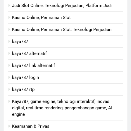
Judi Slot Online, Teknologi Perjudian, Platform Judi
Kasino Online, Permainan Slot
Kasino Online, Permainan Slot, Teknologi Perjudian
kaya787
kaya787 alternatif
kaya787 link alternatif
kaya787 login
kaya787 rtp
Kaya787, game engine, teknologi interaktif, inovasi
digital, real-time rendering, pengembangan game, AI
engine
Keamanan & Privasi