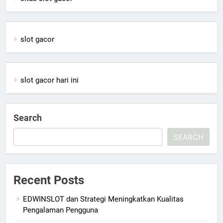
slot gacor
slot gacor hari ini
Search
SEARCH
Recent Posts
EDWINSLOT dan Strategi Meningkatkan Kualitas
Pengalaman Pengguna