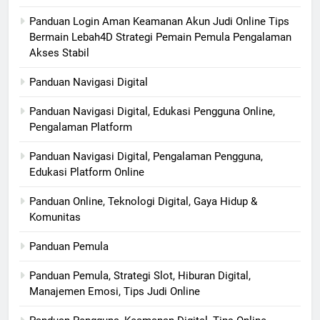
Panduan Login Aman Keamanan Akun Judi Online Tips
Bermain Lebah4D Strategi Pemain Pemula Pengalaman
Akses Stabil
Panduan Navigasi Digital
Panduan Navigasi Digital, Edukasi Pengguna Online,
Pengalaman Platform
Panduan Navigasi Digital, Pengalaman Pengguna,
Edukasi Platform Online
Panduan Online, Teknologi Digital, Gaya Hidup &
Komunitas
Panduan Pemula
Panduan Pemula, Strategi Slot, Hiburan Digital,
Manajemen Emosi, Tips Judi Online