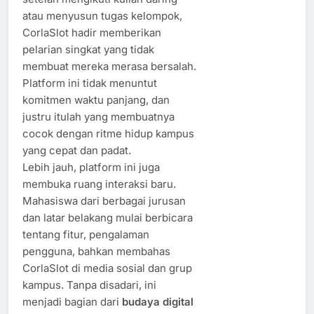
atau menyusun tugas kelompok,
CorlaSlot hadir memberikan
pelarian singkat yang tidak
membuat mereka merasa bersalah.
Platform ini tidak menuntut
komitmen waktu panjang, dan
justru itulah yang membuatnya
cocok dengan ritme hidup kampus
yang cepat dan padat.
Lebih jauh, platform ini juga
membuka ruang interaksi baru.
Mahasiswa dari berbagai jurusan
dan latar belakang mulai berbicara
tentang fitur, pengalaman
pengguna, bahkan membahas
CorlaSlot di media sosial dan grup
kampus. Tanpa disadari, ini
menjadi bagian dari
budaya digital