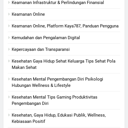
Keamanan Infrastruktur & Perlindungan Finansial
Keamanan Online
Keamanan Online, Platform Kaya787, Panduan Pengguna
Kemudahan dan Pengalaman Digital
Kepercayaan dan Transparansi
Kesehatan Gaya Hidup Sehat Keluarga Tips Sehat Pola
Makan Sehat
Kesehatan Mental Pengembangan Diri Psikologi
Hubungan Wellness & Lifestyle
Kesehatan Mental Tips Gaming Produktivitas
Pengembangan Diri
Kesehatan, Gaya Hidup, Edukasi Publik, Wellness,
Kebiasaan Positif