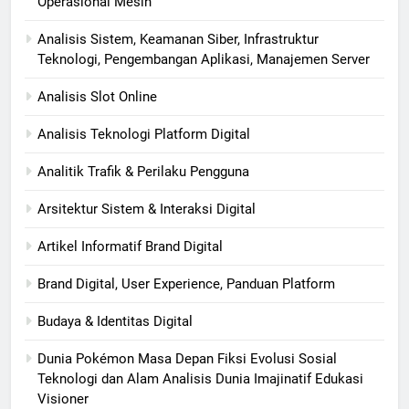
Operasional Mesin
Analisis Sistem, Keamanan Siber, Infrastruktur
Teknologi, Pengembangan Aplikasi, Manajemen Server
Analisis Slot Online
Analisis Teknologi Platform Digital
Analitik Trafik & Perilaku Pengguna
Arsitektur Sistem & Interaksi Digital
Artikel Informatif Brand Digital
Brand Digital, User Experience, Panduan Platform
Budaya & Identitas Digital
Dunia Pokémon Masa Depan Fiksi Evolusi Sosial
Teknologi dan Alam Analisis Dunia Imajinatif Edukasi
Visioner