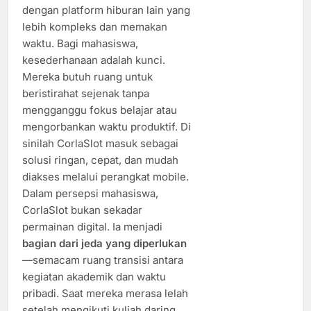
dengan platform hiburan lain yang
lebih kompleks dan memakan
waktu. Bagi mahasiswa,
kesederhanaan adalah kunci.
Mereka butuh ruang untuk
beristirahat sejenak tanpa
mengganggu fokus belajar atau
mengorbankan waktu produktif. Di
sinilah CorlaSlot masuk sebagai
solusi ringan, cepat, dan mudah
diakses melalui perangkat mobile.
Dalam persepsi mahasiswa,
CorlaSlot bukan sekadar
permainan digital. Ia menjadi
bagian dari jeda yang diperlukan
—semacam ruang transisi antara
kegiatan akademik dan waktu
pribadi. Saat mereka merasa lelah
setelah mengikuti kuliah daring