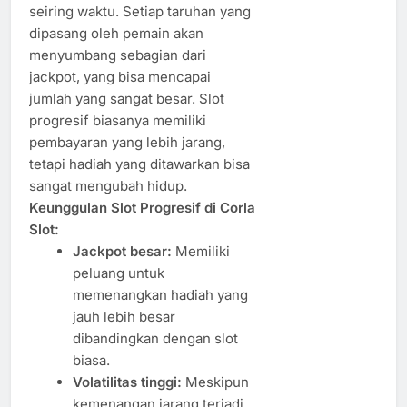
seiring waktu. Setiap taruhan yang
dipasang oleh pemain akan
menyumbang sebagian dari
jackpot, yang bisa mencapai
jumlah yang sangat besar. Slot
progresif biasanya memiliki
pembayaran yang lebih jarang,
tetapi hadiah yang ditawarkan bisa
sangat mengubah hidup.
Keunggulan Slot Progresif di Corla
Slot:
Jackpot besar:
Memiliki
peluang untuk
memenangkan hadiah yang
jauh lebih besar
dibandingkan dengan slot
biasa.
Volatilitas tinggi:
Meskipun
kemenangan jarang terjadi,