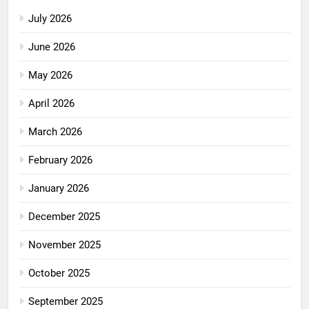
July 2026
June 2026
May 2026
April 2026
March 2026
February 2026
January 2026
December 2025
November 2025
October 2025
September 2025