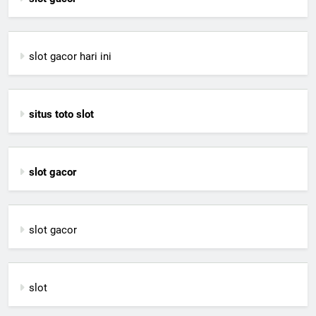
slot gacor hari ini
situs toto slot
slot gacor
slot gacor
slot