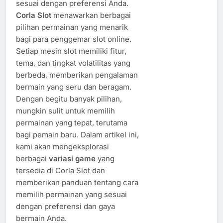
sesuai dengan preferensi Anda.
Corla Slot
menawarkan berbagai
pilihan permainan yang menarik
bagi para penggemar slot online.
Setiap mesin slot memiliki fitur,
tema, dan tingkat volatilitas yang
berbeda, memberikan pengalaman
bermain yang seru dan beragam.
Dengan begitu banyak pilihan,
mungkin sulit untuk memilih
permainan yang tepat, terutama
bagi pemain baru. Dalam artikel ini,
kami akan mengeksplorasi
berbagai
variasi game
yang
tersedia di Corla Slot dan
memberikan panduan tentang cara
memilih permainan yang sesuai
dengan preferensi dan gaya
bermain Anda.