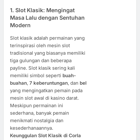
1.
Slot Klasik: Mengingat
Masa Lalu dengan Sentuhan
Modern
Slot klasik adalah permainan yang
terinspirasi oleh mesin slot
tradisional yang biasanya memiliki
tiga gulungan dan beberapa
payline. Slot klasik sering kali
memiliki simbol seperti
buah-
buahan
,
7 keberuntungan
, dan
bel
yang mengingatkan pemain pada
mesin slot awal di kasino darat.
Meskipun permainan ini
sederhana, banyak pemain
menikmati nostalgia dan
kesederhanaannya.
Keunggulan Slot Klasik di Corla