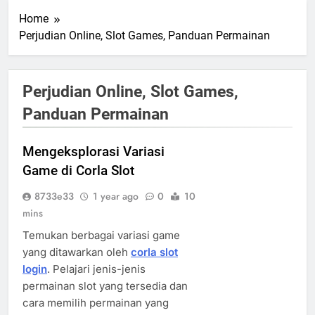
Home
Perjudian Online, Slot Games, Panduan Permainan
Perjudian Online, Slot Games,
Panduan Permainan
Mengeksplorasi Variasi
Game di Corla Slot
8733e33
1 year ago
0
10
mins
Temukan berbagai variasi game
yang ditawarkan oleh
corla slot
login
. Pelajari jenis-jenis
permainan slot yang tersedia dan
cara memilih permainan yang