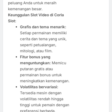
peluang Anda untuk meraih
kemenangan besar.
Keunggulan Slot Video di Corla
Slot:
Grafis dan tema menarik:
Setiap permainan memiliki
cerita dan tema yang unik,
seperti petualangan,
mitologi, atau film.
Fitur bonus yang
menguntungkan:
Memicu
putaran gratis atau
permainan bonus untuk
meningkatkan kemenangan.
Volatilitas bervariasi:
Tersedia mesin dengan
volatilitas rendah hingga
tinggi untuk pemain dengan
preferensi berbeda.