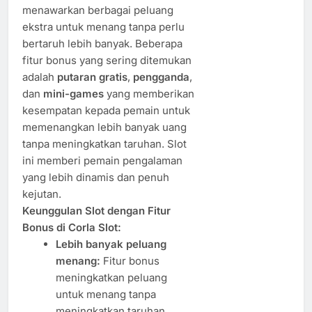
menawarkan berbagai peluang
ekstra untuk menang tanpa perlu
bertaruh lebih banyak. Beberapa
fitur bonus yang sering ditemukan
adalah
putaran gratis
,
pengganda
,
dan
mini-games
yang memberikan
kesempatan kepada pemain untuk
memenangkan lebih banyak uang
tanpa meningkatkan taruhan. Slot
ini memberi pemain pengalaman
yang lebih dinamis dan penuh
kejutan.
Keunggulan Slot dengan Fitur
Bonus di Corla Slot:
Lebih banyak peluang
menang:
Fitur bonus
meningkatkan peluang
untuk menang tanpa
meningkatkan taruhan.