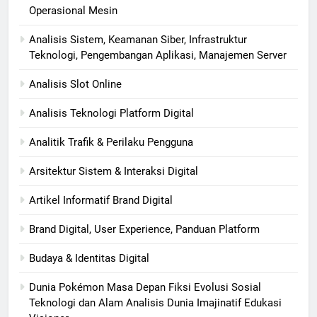
Operasional Mesin
Analisis Sistem, Keamanan Siber, Infrastruktur
Teknologi, Pengembangan Aplikasi, Manajemen Server
Analisis Slot Online
Analisis Teknologi Platform Digital
Analitik Trafik & Perilaku Pengguna
Arsitektur Sistem & Interaksi Digital
Artikel Informatif Brand Digital
Brand Digital, User Experience, Panduan Platform
Budaya & Identitas Digital
Dunia Pokémon Masa Depan Fiksi Evolusi Sosial
Teknologi dan Alam Analisis Dunia Imajinatif Edukasi