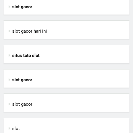
slot gacor
slot gacor hari ini
situs toto slot
slot gacor
slot gacor
slot