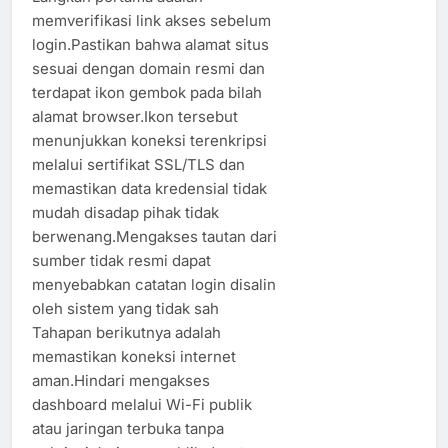
memverifikasi link akses sebelum
login.Pastikan bahwa alamat situs
sesuai dengan domain resmi dan
terdapat ikon gembok pada bilah
alamat browser.Ikon tersebut
menunjukkan koneksi terenkripsi
melalui sertifikat SSL/TLS dan
memastikan data kredensial tidak
mudah disadap pihak tidak
berwenang.Mengakses tautan dari
sumber tidak resmi dapat
menyebabkan catatan login disalin
oleh sistem yang tidak sah
Tahapan berikutnya adalah
memastikan koneksi internet
aman.Hindari mengakses
dashboard melalui Wi-Fi publik
atau jaringan terbuka tanpa