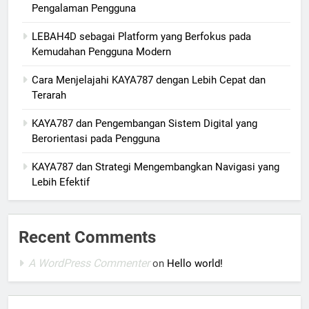
Pengalaman Pengguna
LEBAH4D sebagai Platform yang Berfokus pada
Kemudahan Pengguna Modern
Cara Menjelajahi KAYA787 dengan Lebih Cepat dan
Terarah
KAYA787 dan Pengembangan Sistem Digital yang
Berorientasi pada Pengguna
KAYA787 dan Strategi Mengembangkan Navigasi yang
Lebih Efektif
Recent Comments
A WordPress Commenter
on
Hello world!