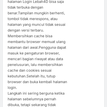
halaman Login Lebah4D bisa saja
tidak terbuka dengan
benar.Tampilan mungkin berhenti,
tombol tidak merespons, atau
halaman yang muncul tidak sesuai
dengan versi terbaru.
Membersihkan cache bisa
membantu browser memuat ulang
halaman dari awal.Pengguna dapat
masuk ke pengaturan browser,
mencari bagian riwayat atau data
penelusuran, lalu membersihkan
cache dan cookies sesuai
kebutuhan.Setelah itu, tutup
browser dan buka kembali halaman
login.
Langkah ini sering berguna ketika
halaman sebelumnya pernah
dibuka, tetapi sekarang tidak