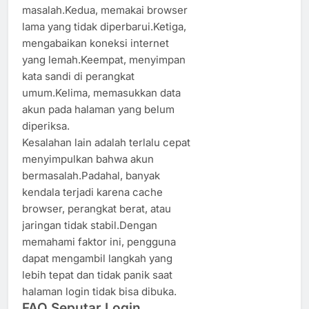
masalah.Kedua, memakai browser
lama yang tidak diperbarui.Ketiga,
mengabaikan koneksi internet
yang lemah.Keempat, menyimpan
kata sandi di perangkat
umum.Kelima, memasukkan data
akun pada halaman yang belum
diperiksa.
Kesalahan lain adalah terlalu cepat
menyimpulkan bahwa akun
bermasalah.Padahal, banyak
kendala terjadi karena cache
browser, perangkat berat, atau
jaringan tidak stabil.Dengan
memahami faktor ini, pengguna
dapat mengambil langkah yang
lebih tepat dan tidak panik saat
halaman login tidak bisa dibuka.
FAQ Seputar Login