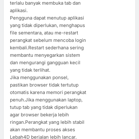
terlalu banyak membuka tab dan
aplikasi.
Pengguna dapat menutup aplikasi
yang tidak diperlukan, menghapus
file sementara, atau me-restart
perangkat sebelum mencoba login
kembali.Restart sederhana sering
membantu menyegarkan sistem
dan mengurangi gangguan kecil
yang tidak terlihat.
Jika menggunakan ponsel,
pastikan browser tidak tertutup
otomatis karena memori perangkat
penuh.Jika menggunakan laptop,
tutup tab yang tidak diperlukan
agar browser bekerja lebih
ringan.Perangkat yang lebih stabil
akan membantu proses akses
Lebah4D berjalan lebih lancar.