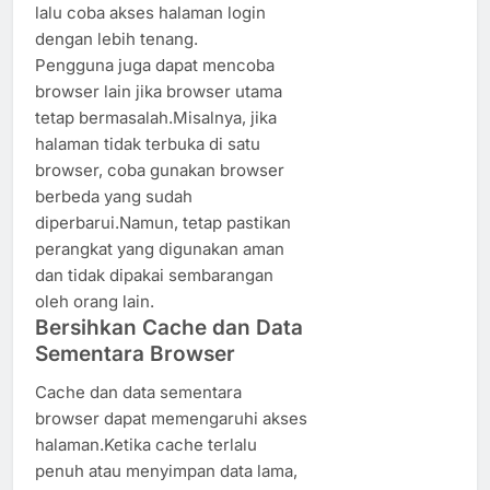
lalu coba akses halaman login
dengan lebih tenang.
Pengguna juga dapat mencoba
browser lain jika browser utama
tetap bermasalah.Misalnya, jika
halaman tidak terbuka di satu
browser, coba gunakan browser
berbeda yang sudah
diperbarui.Namun, tetap pastikan
perangkat yang digunakan aman
dan tidak dipakai sembarangan
oleh orang lain.
Bersihkan Cache dan Data
Sementara Browser
Cache dan data sementara
browser dapat memengaruhi akses
halaman.Ketika cache terlalu
penuh atau menyimpan data lama,