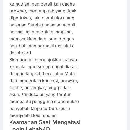
kemudian membersihkan cache
browser, menutup tab yang tidak
diperlukan, lalu membuka ulang
halaman.Setelah halaman tampil
normal, ia memeriksa tampilan,
memasukkan data login dengan
hati-hati, dan berhasil masuk ke
dashboard.
Skenario ini menunjukkan bahwa
kendala login sering dapat diatasi
dengan langkah berurutan.Mulai
dari memeriksa koneksi, browser,
cache, perangkat, hingga data
akun.Pendekatan yang teratur
membantu pengguna menemukan
penyebab tanpa terburu-buru
mengambil kesimpulan.
Keamanan Saat Mengatasi
Login Lebah4D