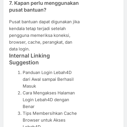
7. Kapan perlu menggunakan
pusat bantuan?
Pusat bantuan dapat digunakan jika
kendala tetap terjadi setelah
pengguna memeriksa koneksi,
browser, cache, perangkat, dan
data login.
Internal Linking
Suggestion
Panduan Login Lebah4D
dari Awal sampai Berhasil
Masuk
Cara Mengakses Halaman
Login Lebah4D dengan
Benar
Tips Membersihkan Cache
Browser untuk Akses
Lebah4D