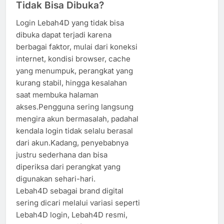
Tidak Bisa Dibuka?
Login Lebah4D yang tidak bisa
dibuka dapat terjadi karena
berbagai faktor, mulai dari koneksi
internet, kondisi browser, cache
yang menumpuk, perangkat yang
kurang stabil, hingga kesalahan
saat membuka halaman
akses.Pengguna sering langsung
mengira akun bermasalah, padahal
kendala login tidak selalu berasal
dari akun.Kadang, penyebabnya
justru sederhana dan bisa
diperiksa dari perangkat yang
digunakan sehari-hari.
Lebah4D sebagai brand digital
sering dicari melalui variasi seperti
Lebah4D login, Lebah4D resmi,