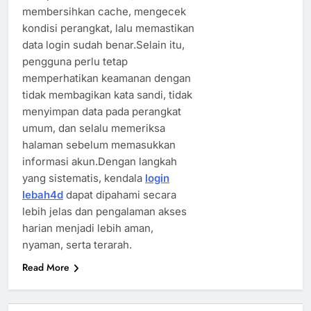
membersihkan cache, mengecek
kondisi perangkat, lalu memastikan
data login sudah benar.Selain itu,
pengguna perlu tetap
memperhatikan keamanan dengan
tidak membagikan kata sandi, tidak
menyimpan data pada perangkat
umum, dan selalu memeriksa
halaman sebelum memasukkan
informasi akun.Dengan langkah
yang sistematis, kendala
login
lebah4d
dapat dipahami secara
lebih jelas dan pengalaman akses
harian menjadi lebih aman,
nyaman, serta terarah.
Read More