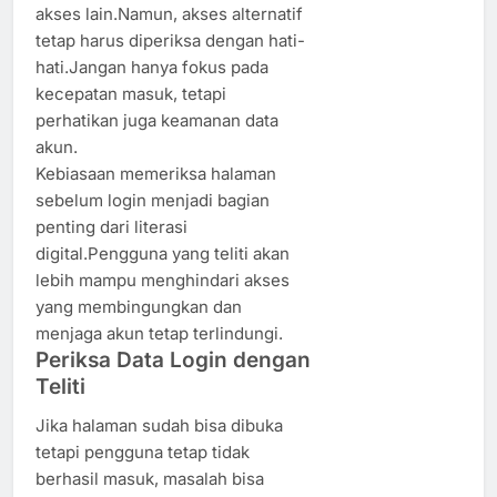
akses lain.Namun, akses alternatif
tetap harus diperiksa dengan hati-
hati.Jangan hanya fokus pada
kecepatan masuk, tetapi
perhatikan juga keamanan data
akun.
Kebiasaan memeriksa halaman
sebelum login menjadi bagian
penting dari literasi
digital.Pengguna yang teliti akan
lebih mampu menghindari akses
yang membingungkan dan
menjaga akun tetap terlindungi.
Periksa Data Login dengan
Teliti
Jika halaman sudah bisa dibuka
tetapi pengguna tetap tidak
berhasil masuk, masalah bisa