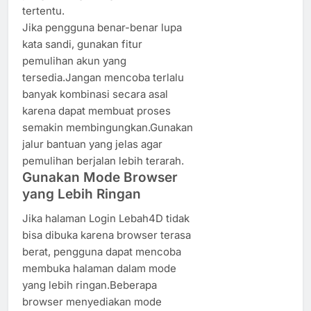
tertentu.
Jika pengguna benar-benar lupa
kata sandi, gunakan fitur
pemulihan akun yang
tersedia.Jangan mencoba terlalu
banyak kombinasi secara asal
karena dapat membuat proses
semakin membingungkan.Gunakan
jalur bantuan yang jelas agar
pemulihan berjalan lebih terarah.
Gunakan Mode Browser
yang Lebih Ringan
Jika halaman Login Lebah4D tidak
bisa dibuka karena browser terasa
berat, pengguna dapat mencoba
membuka halaman dalam mode
yang lebih ringan.Beberapa
browser menyediakan mode