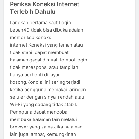
Periksa Koneksi Internet
Terlebih Dahulu
Langkah pertama saat Login
Lebah4D tidak bisa dibuka adalah
memeriksa koneksi
internet.Koneksi yang lemah atau
tidak stabil dapat membuat
halaman gagal dimuat, tombol login
tidak merespons, atau tampilan
hanya berhenti di layar
kosong.Kondisi ini sering terjadi
ketika pengguna memakai jaringan
seluler dengan sinyal rendah atau
Wi-Fi yang sedang tidak stabil.
Pengguna dapat mencoba
membuka halaman lain melalui
browser yang sama.Jika halaman
lain juga lambat, kemungkinan