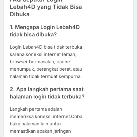
Lebah4D yang Tidak Bisa
Dibuka
1. Mengapa Login Lebah4D
tidak bisa dibuka?
Login Lebah4D bisa tidak terbuka
karena koneksi internet lemah,
browser bermasalah, cache
menumpuk, perangkat berat, atau
halaman tidak termuat sempurna.
2. Apa langkah pertama saat
halaman login tidak terbuka?
Langkah pertama adalah
memeriksa koneksi internet.Coba
buka halaman lain untuk
memastikan apakah jaringan