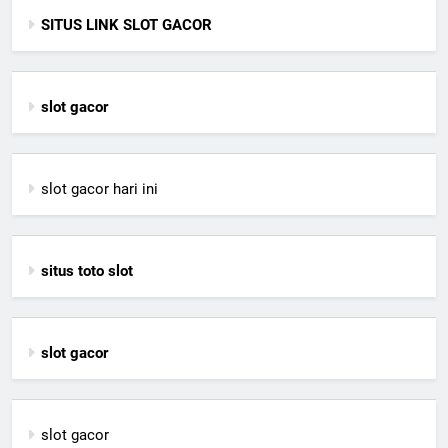
SITUS LINK SLOT GACOR
slot gacor
slot gacor hari ini
situs toto slot
slot gacor
slot gacor