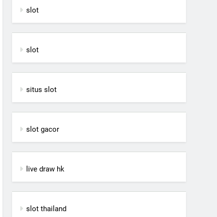
slot
slot
situs slot
slot gacor
live draw hk
slot thailand