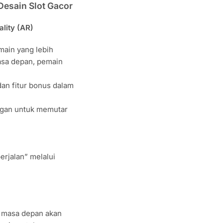
esain Slot Gacor
ality (AR)
ain yang lebih
asa depan, pemain
an fitur bonus dalam
gan untuk memutar
erjalan” melalui
r masa depan akan