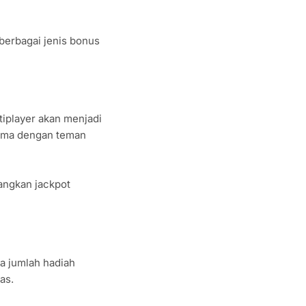
berbagai jenis bonus
tiplayer akan menjadi
sama dengan teman
ngkan jackpot
a jumlah hadiah
as.