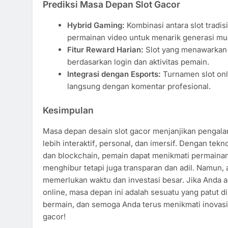
Prediksi Masa Depan Slot Gacor
Hybrid Gaming:
Kombinasi antara slot tradi
permainan video untuk menarik generasi mu
Fitur Reward Harian:
Slot yang menawarkan 
berdasarkan login dan aktivitas pemain.
Integrasi dengan Esports:
Turnamen slot onl
langsung dengan komentar profesional.
Kesimpulan
Masa depan desain slot gacor menjanjikan pengal
lebih interaktif, personal, dan imersif. Dengan tekno
dan blockchain, pemain dapat menikmati permainan
menghibur tetapi juga transparan dan adil. Namun, a
memerlukan waktu dan investasi besar. Jika Anda 
online, masa depan ini adalah sesuatu yang patut d
bermain, dan semoga Anda terus menikmati inovasi
gacor!