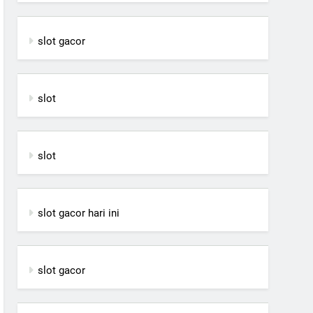
slot gacor
slot
slot
slot gacor hari ini
slot gacor