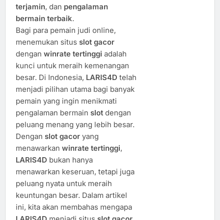
terjamin
, dan
pengalaman
bermain terbaik
.
Bagi para pemain judi online,
menemukan situs
slot gacor
dengan
winrate tertinggi
adalah
kunci untuk meraih kemenangan
besar. Di Indonesia,
LARIS4D
telah
menjadi pilihan utama bagi banyak
pemain yang ingin menikmati
pengalaman bermain
slot
dengan
peluang menang yang lebih besar.
Dengan
slot gacor
yang
menawarkan
winrate tertinggi
,
LARIS4D
bukan hanya
menawarkan keseruan, tetapi juga
peluang nyata untuk meraih
keuntungan besar. Dalam artikel
ini, kita akan membahas mengapa
LARIS4D
menjadi situs
slot gacor