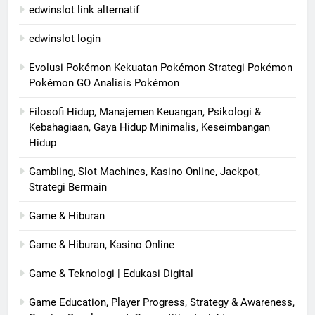
edwinslot link alternatif
edwinslot login
Evolusi Pokémon Kekuatan Pokémon Strategi Pokémon
Pokémon GO Analisis Pokémon
Filosofi Hidup, Manajemen Keuangan, Psikologi &
Kebahagiaan, Gaya Hidup Minimalis, Keseimbangan
Hidup
Gambling, Slot Machines, Kasino Online, Jackpot,
Strategi Bermain
Game & Hiburan
Game & Hiburan, Kasino Online
Game & Teknologi | Edukasi Digital
Game Education, Player Progress, Strategy & Awareness,