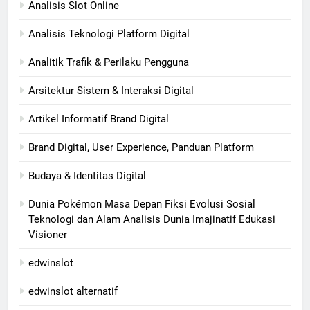
Analisis Slot Online
Analisis Teknologi Platform Digital
Analitik Trafik & Perilaku Pengguna
Arsitektur Sistem & Interaksi Digital
Artikel Informatif Brand Digital
Brand Digital, User Experience, Panduan Platform
Budaya & Identitas Digital
Dunia Pokémon Masa Depan Fiksi Evolusi Sosial
Teknologi dan Alam Analisis Dunia Imajinatif Edukasi
Visioner
edwinslot
edwinslot alternatif