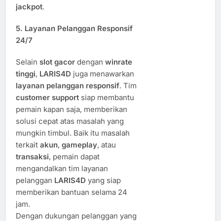
jackpot
.
5.
Layanan Pelanggan Responsif
24/7
Selain
slot gacor
dengan
winrate
tinggi
,
LARIS4D
juga menawarkan
layanan pelanggan responsif
. Tim
customer support
siap membantu
pemain kapan saja, memberikan
solusi cepat atas masalah yang
mungkin timbul. Baik itu masalah
terkait
akun
,
gameplay
, atau
transaksi
, pemain dapat
mengandalkan tim layanan
pelanggan
LARIS4D
yang siap
memberikan bantuan selama 24
jam.
Dengan dukungan pelanggan yang