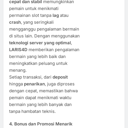
cepat dan stabil
memungkinkan
pemain untuk menikmati
permainan slot tanpa
lag
atau
crash
, yang seringkali
mengganggu pengalaman bermain
di situs lain. Dengan menggunakan
teknologi server yang optimal
,
LARIS4D
memberikan pengalaman
bermain yang lebih baik dan
meningkatkan peluang untuk
menang.
Setiap transaksi, dari
deposit
hingga
penarikan
, juga diproses
dengan cepat, memastikan bahwa
pemain dapat menikmati waktu
bermain yang lebih banyak dan
tanpa hambatan teknis.
4.
Bonus dan Promosi Menarik