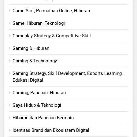
Game Slot, Permainan Online, Hiburan
Game, Hiburan, Teknologi
Gameplay Strategy & Competitive Skill
Gaming & Hiburan
Gaming & Technology
Gaming Strategy, Skill Development, Esports Learning,
Edukasi Digital
Gaming, Panduan, Hiburan
Gaya Hidup & Teknologi
Hiburan dan Panduan Bermain
Identitas Brand dan Ekosistem Digital