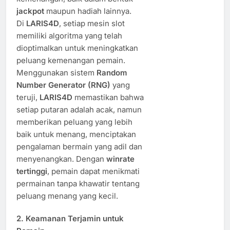
jackpot
maupun hadiah lainnya.
Di
LARIS4D
, setiap mesin slot
memiliki algoritma yang telah
dioptimalkan untuk meningkatkan
peluang kemenangan pemain.
Menggunakan sistem
Random
Number Generator (RNG)
yang
teruji,
LARIS4D
memastikan bahwa
setiap putaran adalah acak, namun
memberikan peluang yang lebih
baik untuk menang, menciptakan
pengalaman bermain yang adil dan
menyenangkan. Dengan
winrate
tertinggi
, pemain dapat menikmati
permainan tanpa khawatir tentang
peluang menang yang kecil.
2.
Keamanan Terjamin untuk