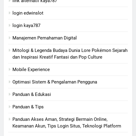
link alternatif kaya787
login edwinslot
login kaya787
Manajemen Pemahaman Digital
Mitologi & Legenda Budaya Dunia Lore Pokémon Sejarah
dan Inspirasi Kreatif Fantasi dan Pop Culture
Mobile Experience
Optimasi Sistem & Pengalaman Pengguna
Panduan & Edukasi
Panduan & Tips
Panduan Akses Aman, Strategi Bermain Online,
Keamanan Akun, Tips Login Situs, Teknologi Platform