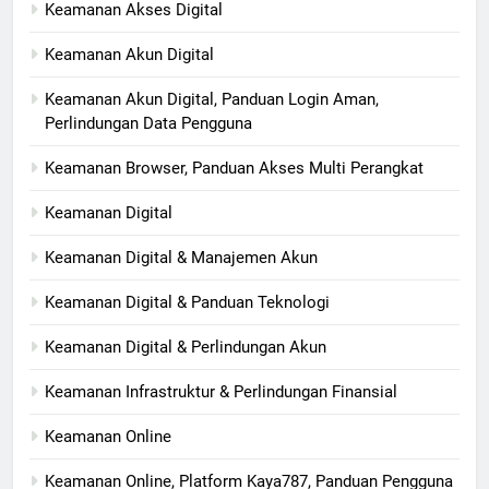
Keamanan Akses Digital
Keamanan Akun Digital
Keamanan Akun Digital, Panduan Login Aman,
Perlindungan Data Pengguna
Keamanan Browser, Panduan Akses Multi Perangkat
Keamanan Digital
Keamanan Digital & Manajemen Akun
Keamanan Digital & Panduan Teknologi
Keamanan Digital & Perlindungan Akun
Keamanan Infrastruktur & Perlindungan Finansial
Keamanan Online
Keamanan Online, Platform Kaya787, Panduan Pengguna