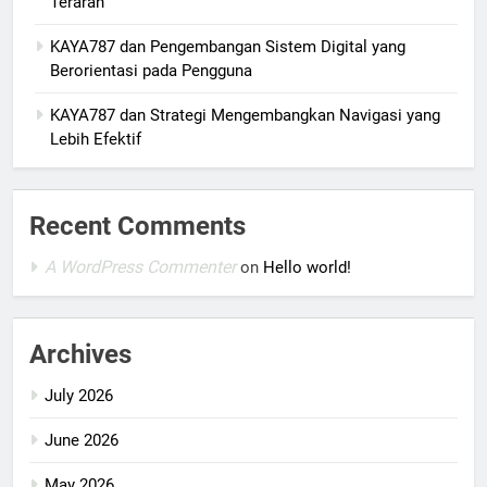
Terarah
KAYA787 dan Pengembangan Sistem Digital yang
Berorientasi pada Pengguna
KAYA787 dan Strategi Mengembangkan Navigasi yang
Lebih Efektif
Recent Comments
A WordPress Commenter
on
Hello world!
Archives
July 2026
June 2026
May 2026