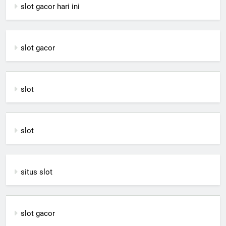
slot gacor hari ini
slot gacor
slot
slot
situs slot
slot gacor