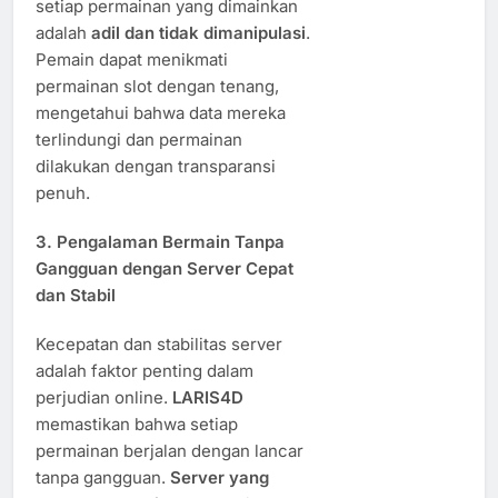
setiap permainan yang dimainkan
adalah
adil dan tidak dimanipulasi
.
Pemain dapat menikmati
permainan slot dengan tenang,
mengetahui bahwa data mereka
terlindungi dan permainan
dilakukan dengan transparansi
penuh.
3.
Pengalaman Bermain Tanpa
Gangguan dengan Server Cepat
dan Stabil
Kecepatan dan stabilitas server
adalah faktor penting dalam
perjudian online.
LARIS4D
memastikan bahwa setiap
permainan berjalan dengan lancar
tanpa gangguan.
Server yang