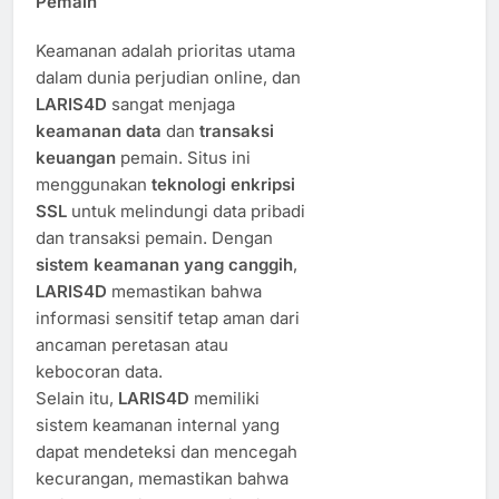
Pemain
Keamanan adalah prioritas utama
dalam dunia perjudian online, dan
LARIS4D
sangat menjaga
keamanan data
dan
transaksi
keuangan
pemain. Situs ini
menggunakan
teknologi enkripsi
SSL
untuk melindungi data pribadi
dan transaksi pemain. Dengan
sistem keamanan yang canggih
,
LARIS4D
memastikan bahwa
informasi sensitif tetap aman dari
ancaman peretasan atau
kebocoran data.
Selain itu,
LARIS4D
memiliki
sistem keamanan internal yang
dapat mendeteksi dan mencegah
kecurangan, memastikan bahwa