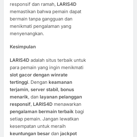
responsif dan ramah,
LARIS4D
memastikan bahwa pemain dapat
bermain tanpa gangguan dan
menikmati pengalaman yang
menyenangkan.
Kesimpulan
LARIS4D
adalah situs terbaik untuk
para pemain yang ingin menikmati
slot gacor dengan winrate
tertinggi
. Dengan
keamanan
terjamin
,
server stabil
,
bonus
menarik
, dan
layanan pelanggan
responsif
,
LARIS4D
menawarkan
pengalaman bermain terbaik
bagi
setiap pemain. Jangan lewatkan
kesempatan untuk meraih
keuntungan besar
dan
jackpot