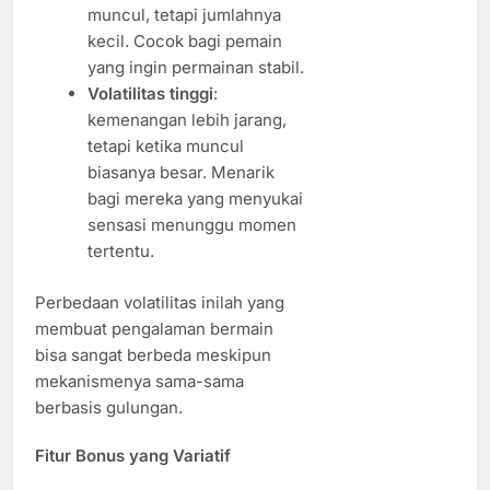
muncul, tetapi jumlahnya
kecil. Cocok bagi pemain
yang ingin permainan stabil.
Volatilitas tinggi
:
kemenangan lebih jarang,
tetapi ketika muncul
biasanya besar. Menarik
bagi mereka yang menyukai
sensasi menunggu momen
tertentu.
Perbedaan volatilitas inilah yang
membuat pengalaman bermain
bisa sangat berbeda meskipun
mekanismenya sama-sama
berbasis gulungan.
Fitur Bonus yang Variatif