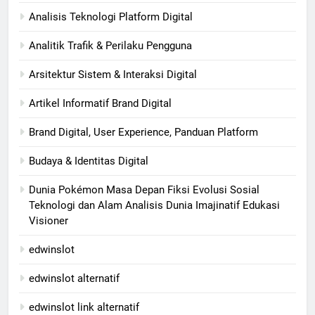
Analisis Teknologi Platform Digital
Analitik Trafik & Perilaku Pengguna
Arsitektur Sistem & Interaksi Digital
Artikel Informatif Brand Digital
Brand Digital, User Experience, Panduan Platform
Budaya & Identitas Digital
Dunia Pokémon Masa Depan Fiksi Evolusi Sosial
Teknologi dan Alam Analisis Dunia Imajinatif Edukasi
Visioner
edwinslot
edwinslot alternatif
edwinslot link alternatif