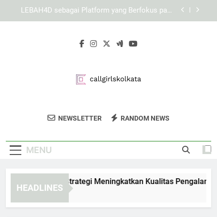
Skip
Cara Menjelajahi KAYA787 dengan Lebih Cepat
to
dan Terarah
content
KAYA787 dan Pengembangan Sistem Digital yang
Berorientasi pada Pengguna
EDWINSLOT dan Strategi Meningkatkan Kualitas
Pengalaman Pengguna
LEBAH4D sebagai Platform yang Berfokus pada
Kemudahan Pengguna Modern
Cara Menjelajahi KAYA787 dengan Lebih Cepat
dan Terarah
Call Girls Kolkata
Dapatkan Layanan Panggilan Profesional
KAYA787 dan Pengembangan Sistem Digital yang
NEWSLETTER
RANDOM NEWS
Berorientasi pada Pengguna
Di Kolkata. Layanan Terpercaya Untuk
Kebutuhan Hiburan Dewasa.
MENU
WINSLOT dan Strategi Meningkatkan Kualitas Pengalaman P
HEADLINES
Weeks Ago