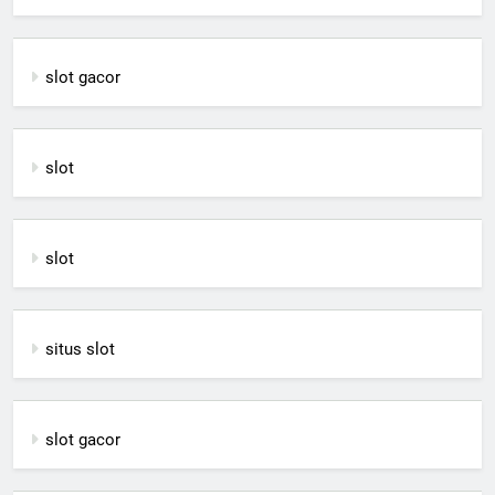
slot gacor
slot
slot
situs slot
slot gacor