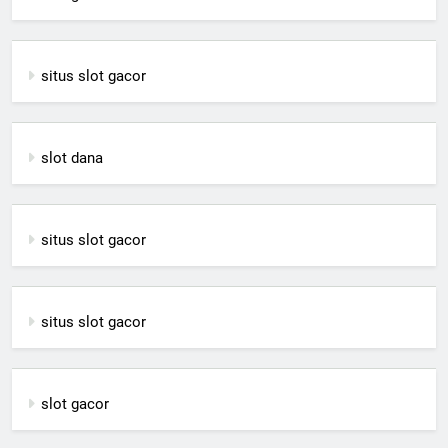
situs slot gacor
slot dana
situs slot gacor
situs slot gacor
slot gacor