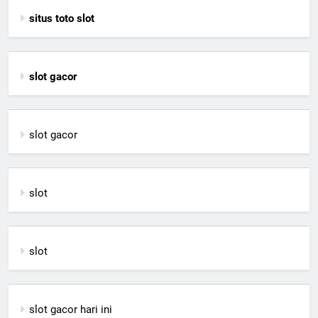
situs toto slot
slot gacor
slot gacor
slot
slot
slot gacor hari ini