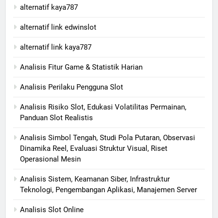
alternatif kaya787
alternatif link edwinslot
alternatif link kaya787
Analisis Fitur Game & Statistik Harian
Analisis Perilaku Pengguna Slot
Analisis Risiko Slot, Edukasi Volatilitas Permainan,
Panduan Slot Realistis
Analisis Simbol Tengah, Studi Pola Putaran, Observasi
Dinamika Reel, Evaluasi Struktur Visual, Riset
Operasional Mesin
Analisis Sistem, Keamanan Siber, Infrastruktur
Teknologi, Pengembangan Aplikasi, Manajemen Server
Analisis Slot Online