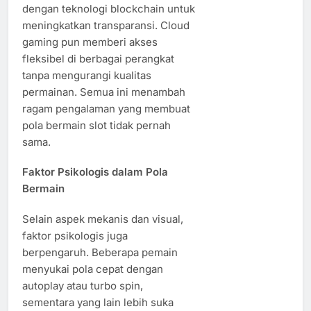
dengan teknologi blockchain untuk
meningkatkan transparansi. Cloud
gaming pun memberi akses
fleksibel di berbagai perangkat
tanpa mengurangi kualitas
permainan. Semua ini menambah
ragam pengalaman yang membuat
pola bermain slot tidak pernah
sama.
Faktor Psikologis dalam Pola
Bermain
Selain aspek mekanis dan visual,
faktor psikologis juga
berpengaruh. Beberapa pemain
menyukai pola cepat dengan
autoplay atau turbo spin,
sementara yang lain lebih suka