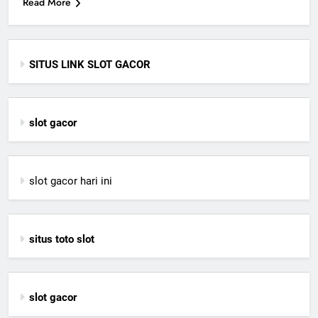
Read More
SITUS LINK SLOT GACOR
slot gacor
slot gacor hari ini
situs toto slot
slot gacor