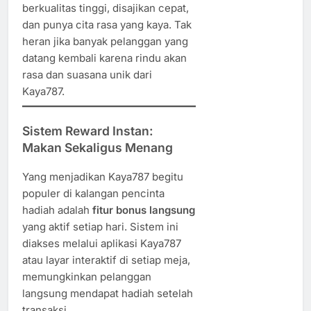
berkualitas tinggi, disajikan cepat,
dan punya cita rasa yang kaya. Tak
heran jika banyak pelanggan yang
datang kembali karena rindu akan
rasa dan suasana unik dari
Kaya787.
Sistem Reward Instan:
Makan Sekaligus Menang
Yang menjadikan Kaya787 begitu
populer di kalangan pencinta
hadiah adalah
fitur bonus langsung
yang aktif setiap hari. Sistem ini
diakses melalui aplikasi Kaya787
atau layar interaktif di setiap meja,
memungkinkan pelanggan
langsung mendapat hadiah setelah
transaksi.