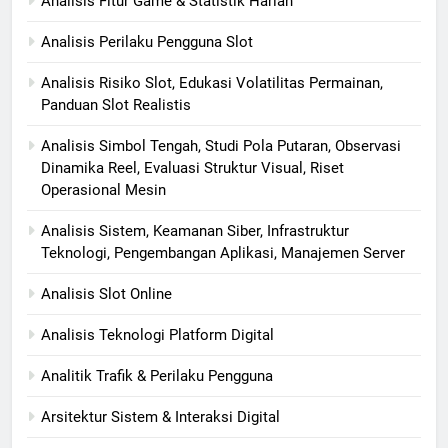
Analisis Fitur Game & Statistik Harian
Analisis Perilaku Pengguna Slot
Analisis Risiko Slot, Edukasi Volatilitas Permainan,
Panduan Slot Realistis
Analisis Simbol Tengah, Studi Pola Putaran, Observasi
Dinamika Reel, Evaluasi Struktur Visual, Riset
Operasional Mesin
Analisis Sistem, Keamanan Siber, Infrastruktur
Teknologi, Pengembangan Aplikasi, Manajemen Server
Analisis Slot Online
Analisis Teknologi Platform Digital
Analitik Trafik & Perilaku Pengguna
Arsitektur Sistem & Interaksi Digital