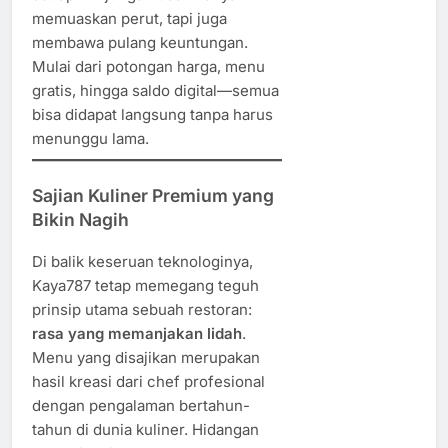
memuaskan perut, tapi juga
membawa pulang keuntungan.
Mulai dari potongan harga, menu
gratis, hingga saldo digital—semua
bisa didapat langsung tanpa harus
menunggu lama.
Sajian Kuliner Premium yang
Bikin Nagih
Di balik keseruan teknologinya,
Kaya787 tetap memegang teguh
prinsip utama sebuah restoran:
rasa yang memanjakan lidah
.
Menu yang disajikan merupakan
hasil kreasi dari chef profesional
dengan pengalaman bertahun-
tahun di dunia kuliner. Hidangan