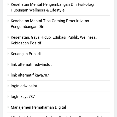
Kesehatan Mental Pengembangan Diri Psikologi
Hubungan Wellness & Lifestyle
Kesehatan Mental Tips Gaming Produktivitas
Pengembangan Diri
Kesehatan, Gaya Hidup, Edukasi Publik, Wellness,
Kebiasaan Positif
Keuangan Pribadi
link alternatif edwinslot
link alternatif kaya787
login edwinslot
login kaya787
Manajemen Pemahaman Digital