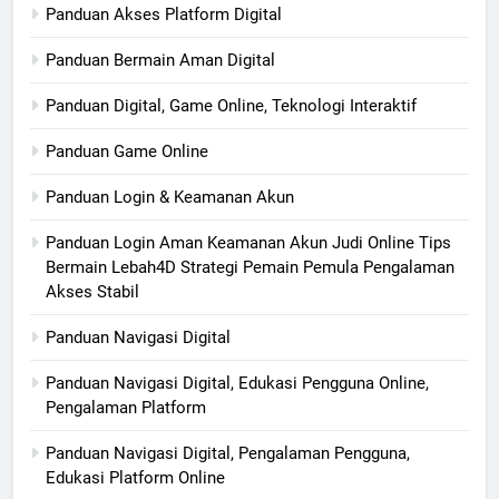
Panduan Akses Platform Digital
Panduan Bermain Aman Digital
Panduan Digital, Game Online, Teknologi Interaktif
Panduan Game Online
Panduan Login & Keamanan Akun
Panduan Login Aman Keamanan Akun Judi Online Tips
Bermain Lebah4D Strategi Pemain Pemula Pengalaman
Akses Stabil
Panduan Navigasi Digital
Panduan Navigasi Digital, Edukasi Pengguna Online,
Pengalaman Platform
Panduan Navigasi Digital, Pengalaman Pengguna,
Edukasi Platform Online