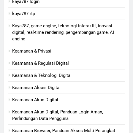
kaya787 login
kaya787 rtp
Kaya787, game engine, teknologi interaktif, inovasi
digital, real-time rendering, pengembangan game, AI
engine
Keamanan & Privasi
Keamanan & Regulasi Digital
Keamanan & Teknologi Digital
Keamanan Akses Digital
Keamanan Akun Digital
Keamanan Akun Digital, Panduan Login Aman,
Perlindungan Data Pengguna
Keamanan Browser, Panduan Akses Multi Perangkat