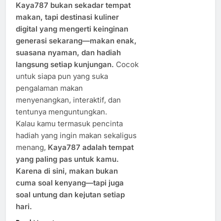
Kaya787 bukan sekadar tempat
makan, tapi destinasi kuliner
digital yang mengerti keinginan
generasi sekarang—makan enak,
suasana nyaman, dan hadiah
langsung setiap kunjungan.
Cocok
untuk siapa pun yang suka
pengalaman makan
menyenangkan, interaktif, dan
tentunya menguntungkan.
Kalau kamu termasuk pencinta
hadiah yang ingin makan sekaligus
menang,
Kaya787 adalah tempat
yang paling pas untuk kamu.
Karena di sini, makan bukan
cuma soal kenyang—tapi juga
soal untung dan kejutan setiap
hari.