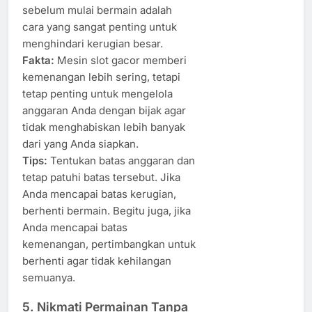
sebelum mulai bermain adalah
cara yang sangat penting untuk
menghindari kerugian besar.
Fakta:
Mesin slot gacor memberi
kemenangan lebih sering, tetapi
tetap penting untuk mengelola
anggaran Anda dengan bijak agar
tidak menghabiskan lebih banyak
dari yang Anda siapkan.
Tips:
Tentukan batas anggaran dan
tetap patuhi batas tersebut. Jika
Anda mencapai batas kerugian,
berhenti bermain. Begitu juga, jika
Anda mencapai batas
kemenangan, pertimbangkan untuk
berhenti agar tidak kehilangan
semuanya.
5.
Nikmati Permainan Tanpa