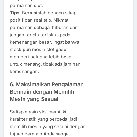
permainan slot.
Tips:
Bermainlah dengan sikap
positif dan realistis. Nikmati
permainan sebagai hiburan dan
jangan terlalu terfokus pada
kemenangan besar. Ingat bahwa
meskipun mesin slot gacor
memberi peluang lebih besar
untuk menang, tidak ada jaminan
kemenangan.
6.
Maksimalkan Pengalaman
Bermain dengan Memilih
Mesin yang Sesuai
Setiap mesin slot memiliki
karakteristik yang berbeda, jadi
memilih mesin yang sesuai dengan
tujuan bermain Anda sangat