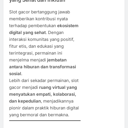
Slot gacor bertanggung jawab
memberikan kontribusi nyata
terhadap pembentukan
ekosistem
digital yang sehat
. Dengan
interaksi komunitas yang positif,
fitur etis, dan edukasi yang
terintegrasi, permainan ini
menjelma menjadi
jembatan
antara hiburan dan transformasi
sosial
.
Lebih dari sekadar permainan, slot
gacor menjadi
ruang virtual yang
menyatukan empati, kolaborasi,
dan kepedulian
, menjadikannya
pionir dalam praktik hiburan digital
yang bermoral dan bermakna.