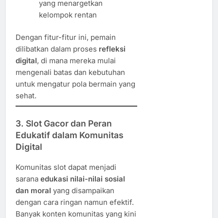
yang menargetkan
kelompok rentan
Dengan fitur-fitur ini, pemain
dilibatkan dalam proses
refleksi
digital
, di mana mereka mulai
mengenali batas dan kebutuhan
untuk mengatur pola bermain yang
sehat.
3.
Slot Gacor dan Peran
Edukatif dalam Komunitas
Digital
Komunitas slot dapat menjadi
sarana
edukasi nilai-nilai sosial
dan moral
yang disampaikan
dengan cara ringan namun efektif.
Banyak konten komunitas yang kini