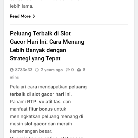
lebih lama.
Read More
Peluang Terbaik di Slot
Gacor Hari Ini: Cara Menang
Lebih Banyak dengan
Strategi yang Tepat
8733e33
2 years ago
0
8
mins
Pelajari cara mendapatkan
peluang
terbaik di slot gacor hari ini
.
Pahami
RTP
,
volatilitas
, dan
manfaat
fitur bonus
untuk
meningkatkan peluang menang di
mesin
slot gacor
dan meraih
kemenangan besar.