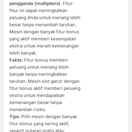
pengganda (multipliers)
. Fitur-
fitur ini dapat meningkatkan
peluang Anda untuk menang lebih
besar tanpa menambah taruhan.
Mesin dengan banyak fitur bonus
yang aktif memberi kesempatan
ekstra untuk meraih kemenangan
lebih banyak.
Fakta:
Fitur bonus memberi
peluang untuk menang lebih
banyak tanpa meningkatkan
taruhan. Mesin slot gacor dengan
fitur bonus aktif memberi peluang
ekstra untuk mendapatkan
kemenangan besar tanpa
menambah risiko.
Tips:
Pilih mesin dengan banyak
fitur bonus yang sering aktif,
seperti putaran gratis atau