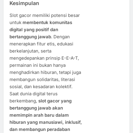
Kesimpulan
Slot gacor memiliki potensi besar
untuk
membentuk komunitas
digital yang positif dan
bertanggung jawab
. Dengan
menerapkan fitur etis, edukasi
berkelanjutan, serta
mengedepankan prinsip E-E-A-T,
permainan ini bukan hanya
menghadirkan hiburan, tetapi juga
membangun solidaritas, literasi
sosial, dan kesadaran kolektif.
Saat dunia digital terus
berkembang,
slot gacor yang
bertanggung jawab akan
memimpin arah baru dalam
hiburan yang manusiawi, inklusif,
dan membangun peradaban