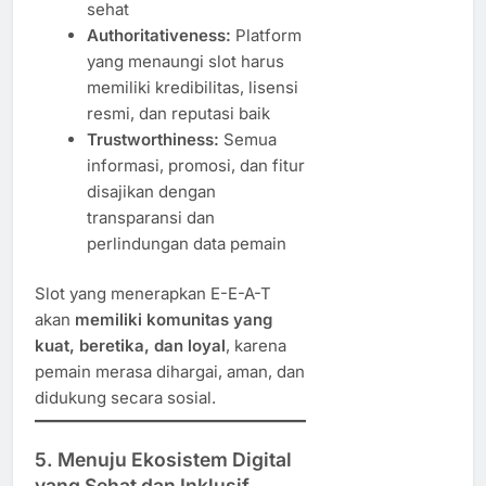
sehat
Authoritativeness:
Platform
yang menaungi slot harus
memiliki kredibilitas, lisensi
resmi, dan reputasi baik
Trustworthiness:
Semua
informasi, promosi, dan fitur
disajikan dengan
transparansi dan
perlindungan data pemain
Slot yang menerapkan E-E-A-T
akan
memiliki komunitas yang
kuat, beretika, dan loyal
, karena
pemain merasa dihargai, aman, dan
didukung secara sosial.
5.
Menuju Ekosistem Digital
yang Sehat dan Inklusif