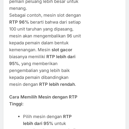
pemain peluang lebih besar untuk
menang.
Sebagai contoh, mesin slot dengan
RTP 96%
berarti bahwa dari setiap
100 unit taruhan yang dipasang,
mesin akan mengembalikan 96 unit
kepada pemain dalam bentuk
kemenangan. Mesin
slot gacor
biasanya memiliki
RTP lebih dari
95%
, yang memberikan
pengembalian yang lebih baik
kepada pemain dibandingkan
mesin dengan
RTP lebih rendah
.
Cara Memilih Mesin dengan RTP
Tinggi:
Pilih mesin dengan
RTP
lebih dari 95%
untuk