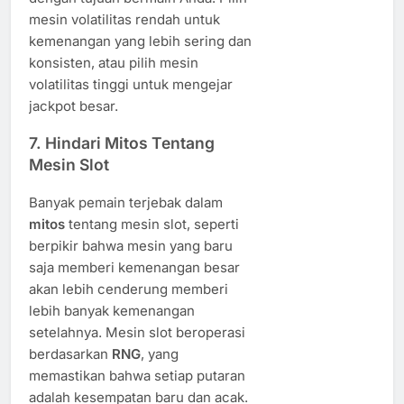
mesin volatilitas rendah untuk
kemenangan yang lebih sering dan
konsisten, atau pilih mesin
volatilitas tinggi untuk mengejar
jackpot besar.
7.
Hindari Mitos Tentang
Mesin Slot
Banyak pemain terjebak dalam
mitos
tentang mesin slot, seperti
berpikir bahwa mesin yang baru
saja memberi kemenangan besar
akan lebih cenderung memberi
lebih banyak kemenangan
setelahnya. Mesin slot beroperasi
berdasarkan
RNG
, yang
memastikan bahwa setiap putaran
adalah kesempatan baru dan acak.