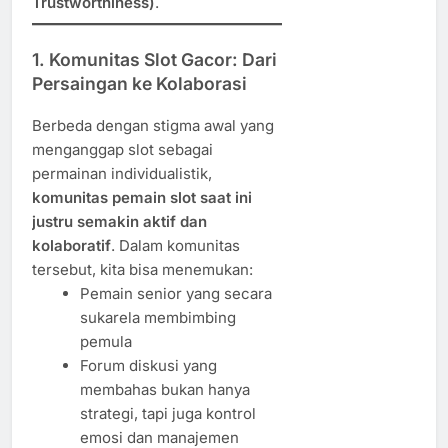
Trustworthiness)
.
1.
Komunitas Slot Gacor: Dari
Persaingan ke Kolaborasi
Berbeda dengan stigma awal yang
menganggap slot sebagai
permainan individualistik,
komunitas pemain slot saat ini
justru semakin aktif dan
kolaboratif
. Dalam komunitas
tersebut, kita bisa menemukan:
Pemain senior yang secara
sukarela membimbing
pemula
Forum diskusi yang
membahas bukan hanya
strategi, tapi juga kontrol
emosi dan manajemen