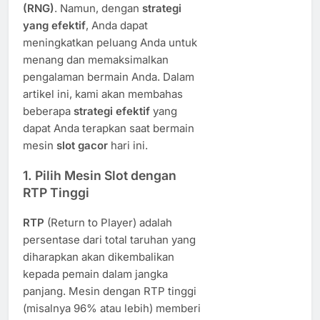
(RNG)
. Namun, dengan
strategi
yang efektif
, Anda dapat
meningkatkan peluang Anda untuk
menang dan memaksimalkan
pengalaman bermain Anda. Dalam
artikel ini, kami akan membahas
beberapa
strategi efektif
yang
dapat Anda terapkan saat bermain
mesin
slot gacor
hari ini.
1.
Pilih Mesin Slot dengan
RTP Tinggi
RTP
(Return to Player) adalah
persentase dari total taruhan yang
diharapkan akan dikembalikan
kepada pemain dalam jangka
panjang. Mesin dengan RTP tinggi
(misalnya 96% atau lebih) memberi