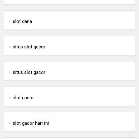
slot dana
situs slot gacor
situs slot gacor
slot gacor
slot gacor hari ini