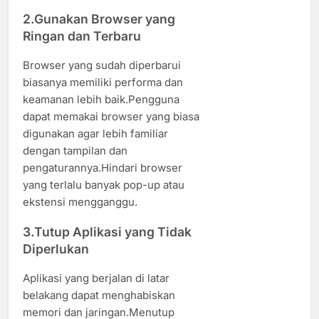
2.Gunakan Browser yang
Ringan dan Terbaru
Browser yang sudah diperbarui
biasanya memiliki performa dan
keamanan lebih baik.Pengguna
dapat memakai browser yang biasa
digunakan agar lebih familiar
dengan tampilan dan
pengaturannya.Hindari browser
yang terlalu banyak pop-up atau
ekstensi mengganggu.
3.Tutup Aplikasi yang Tidak
Diperlukan
Aplikasi yang berjalan di latar
belakang dapat menghabiskan
memori dan jaringan.Menutup