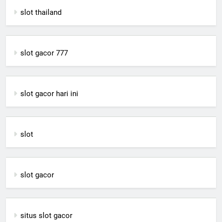
slot thailand
slot gacor 777
slot gacor hari ini
slot
slot gacor
situs slot gacor