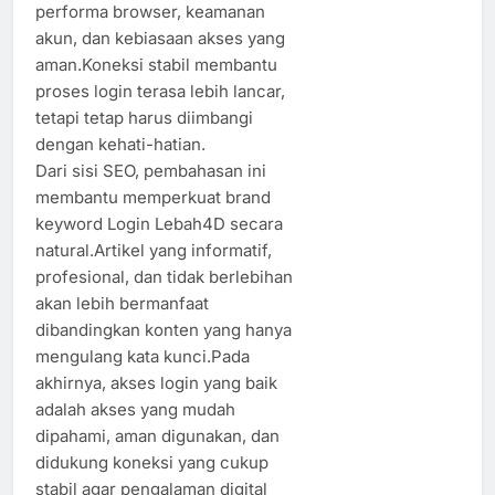
performa browser, keamanan
akun, dan kebiasaan akses yang
aman.Koneksi stabil membantu
proses login terasa lebih lancar,
tetapi tetap harus diimbangi
dengan kehati-hatian.
Dari sisi SEO, pembahasan ini
membantu memperkuat brand
keyword Login Lebah4D secara
natural.Artikel yang informatif,
profesional, dan tidak berlebihan
akan lebih bermanfaat
dibandingkan konten yang hanya
mengulang kata kunci.Pada
akhirnya, akses login yang baik
adalah akses yang mudah
dipahami, aman digunakan, dan
didukung koneksi yang cukup
stabil agar pengalaman digital