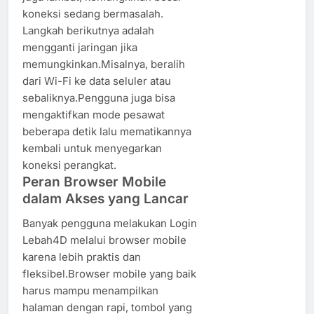
koneksi sedang bermasalah.
Langkah berikutnya adalah
mengganti jaringan jika
memungkinkan.Misalnya, beralih
dari Wi-Fi ke data seluler atau
sebaliknya.Pengguna juga bisa
mengaktifkan mode pesawat
beberapa detik lalu mematikannya
kembali untuk menyegarkan
koneksi perangkat.
Peran Browser Mobile
dalam Akses yang Lancar
Banyak pengguna melakukan Login
Lebah4D melalui browser mobile
karena lebih praktis dan
fleksibel.Browser mobile yang baik
harus mampu menampilkan
halaman dengan rapi, tombol yang