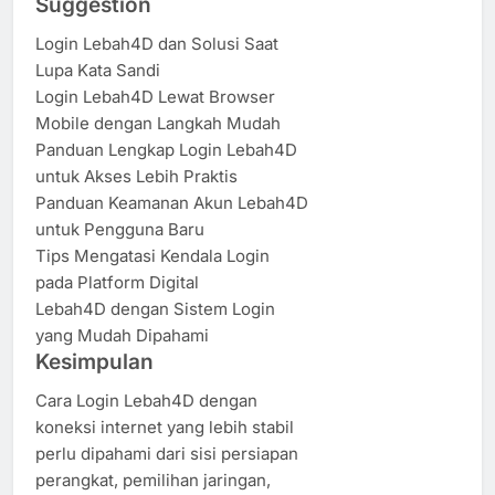
Suggestion
Login Lebah4D dan Solusi Saat
Lupa Kata Sandi
Login Lebah4D Lewat Browser
Mobile dengan Langkah Mudah
Panduan Lengkap Login Lebah4D
untuk Akses Lebih Praktis
Panduan Keamanan Akun Lebah4D
untuk Pengguna Baru
Tips Mengatasi Kendala Login
pada Platform Digital
Lebah4D dengan Sistem Login
yang Mudah Dipahami
Kesimpulan
Cara Login Lebah4D dengan
koneksi internet yang lebih stabil
perlu dipahami dari sisi persiapan
perangkat, pemilihan jaringan,