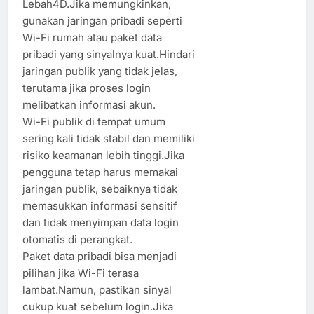
Lebah4D.Jika memungkinkan,
gunakan jaringan pribadi seperti
Wi-Fi rumah atau paket data
pribadi yang sinyalnya kuat.Hindari
jaringan publik yang tidak jelas,
terutama jika proses login
melibatkan informasi akun.
Wi-Fi publik di tempat umum
sering kali tidak stabil dan memiliki
risiko keamanan lebih tinggi.Jika
pengguna tetap harus memakai
jaringan publik, sebaiknya tidak
memasukkan informasi sensitif
dan tidak menyimpan data login
otomatis di perangkat.
Paket data pribadi bisa menjadi
pilihan jika Wi-Fi terasa
lambat.Namun, pastikan sinyal
cukup kuat sebelum login.Jika