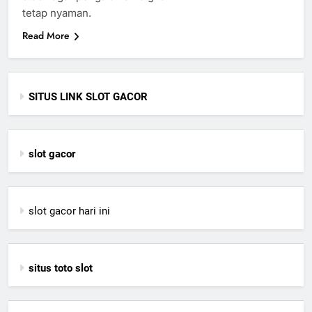
tetap nyaman.
Read More
SITUS LINK SLOT GACOR
slot gacor
slot gacor hari ini
situs toto slot