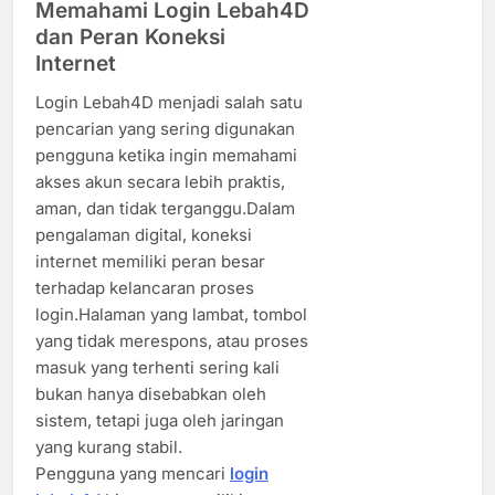
Memahami Login Lebah4D
dan Peran Koneksi
Internet
Login Lebah4D menjadi salah satu
pencarian yang sering digunakan
pengguna ketika ingin memahami
akses akun secara lebih praktis,
aman, dan tidak terganggu.Dalam
pengalaman digital, koneksi
internet memiliki peran besar
terhadap kelancaran proses
login.Halaman yang lambat, tombol
yang tidak merespons, atau proses
masuk yang terhenti sering kali
bukan hanya disebabkan oleh
sistem, tetapi juga oleh jaringan
yang kurang stabil.
Pengguna yang mencari
login