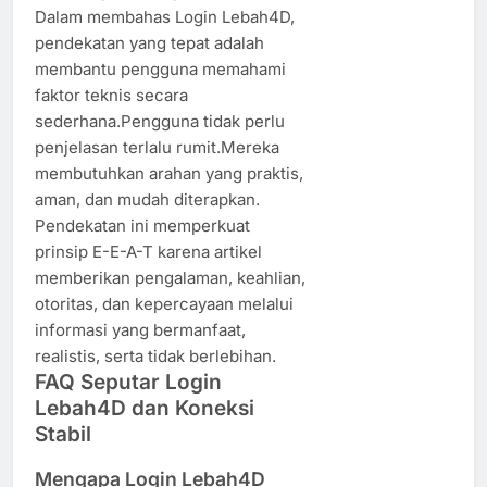
Dalam membahas Login Lebah4D,
pendekatan yang tepat adalah
membantu pengguna memahami
faktor teknis secara
sederhana.Pengguna tidak perlu
penjelasan terlalu rumit.Mereka
membutuhkan arahan yang praktis,
aman, dan mudah diterapkan.
Pendekatan ini memperkuat
prinsip E-E-A-T karena artikel
memberikan pengalaman, keahlian,
otoritas, dan kepercayaan melalui
informasi yang bermanfaat,
realistis, serta tidak berlebihan.
FAQ Seputar Login
Lebah4D dan Koneksi
Stabil
Mengapa Login Lebah4D