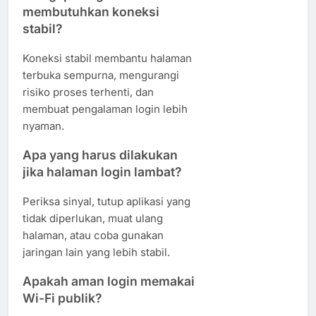
membutuhkan koneksi
stabil?
Koneksi stabil membantu halaman
terbuka sempurna, mengurangi
risiko proses terhenti, dan
membuat pengalaman login lebih
nyaman.
Apa yang harus dilakukan
jika halaman login lambat?
Periksa sinyal, tutup aplikasi yang
tidak diperlukan, muat ulang
halaman, atau coba gunakan
jaringan lain yang lebih stabil.
Apakah aman login memakai
Wi-Fi publik?